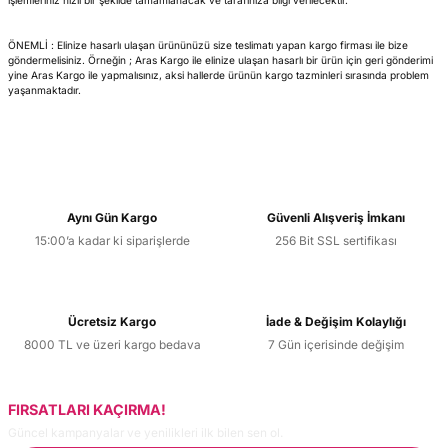
işlemleriniz hızlı bir şekilde tamamlanacak ve tarafınıza bilgi verilecektir.
ÖNEMLİ : Elinize hasarlı ulaşan ürününüzü size teslimatı yapan kargo firması ile bize
göndermelisiniz. Örneğin ; Aras Kargo ile elinize ulaşan hasarlı bir ürün için geri gönderimi
yine Aras Kargo ile yapmalısınız, aksi hallerde ürünün kargo tazminleri sırasında problem
yaşanmaktadır.
Aynı Gün Kargo
Güvenli Alışveriş İmkanı
15:00’a kadar ki siparişlerde
256 Bit SSL sertifikası
Ücretsiz Kargo
İade & Değişim Kolaylığı
8000 TL ve üzeri kargo bedava
7 Gün içerisinde değişim
FIRSATLARI KAÇIRMA!
Güncel kampanyalar ve yenilikleri ilk bilen sen ol.