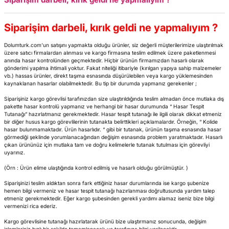
Siparişim darbeli, kırık geldi ne yapmalıyım ?
Dolumturk.com’un satışını yapmakta olduğu ürünler, siz değerli müşterilerimize ulaştırılmak
üzere satıcı firmalardan alınması ve kargo firmasına teslim edilmek üzere paketlenmesi
anında hasar kontrolünden geçmektedir. Hiçbir ürünün firmamızdan hasarlı olarak
gönderimi yapılma ihtimali yoktur. Fakat niteliği itibariyle (kırılgan yapıya sahip malzemeler
vb.) hassas ürünler, direkt taşıma esnasında düşürülebilen veya kargo yüklemesinden
kaynaklanan hasarlar olabilmektedir. Bu tip bir durumda yapmanız gerekenler ;
Siparişiniz kargo görevlisi tarafınızdan size ulaştırıldığında teslim almadan önce mutlaka dış
pakette hasar kontrolü yapmanız ve herhangi bir hasar durumunda “ Hasar Tespit
Tutanağı” hazırlatmanız gerekmektedir. Hasar tespit tutanağı ile ilgili olarak dikkat etmeniz
bir diğer husus kargo görevlilerinin tutanakta belirttikleri açıklamalardır. Örneğin, “ Kolide
hasar bulunmamaktadır. Ürün hasarlıdır. “ gibi bir tutanak, ürünün taşıma esnasında hasar
görmediği şeklinde yorumlanacağından değişim esnasında problem yaratmaktadır. Hasarlı
çıkan ürününüz için mutlaka tam ve doğru kelimelerle tutanak tutulması için görevliyi
uyarınız.
(Örn : Ürün elime ulaştığında kontrol edilmiş ve hasarlı olduğu görülmüştür. )
Siparişinizi teslim aldıktan sonra fark ettiğiniz hasar durumlarında ise kargo şubenize
hemen bilgi vermeniz ve hasar tespit tutanağı hazırlanması doğrultusunda yardım talep
etmeniz gerekmektedir. Eğer kargo şubesinden gerekli yardımı alamaz iseniz bize bilgi
vermenizi rica ederiz.
Kargo görevlisine tutanağı hazırlatarak ürünü bize ulaştırmanız sonucunda, değişim