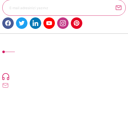
MÜŞTERİ HİZMETLERİ
TonerMAX® 14.000 çeşit ürünle yelpazesi ve operasyonel olarak 160 ülkeye
ürün gönderimi yapan kadrosuyla hizmet vermeye devam etmektedir.
Devamı..
0216 471 73 24
info@dolumturk.com
Üyelik
Kurumsal