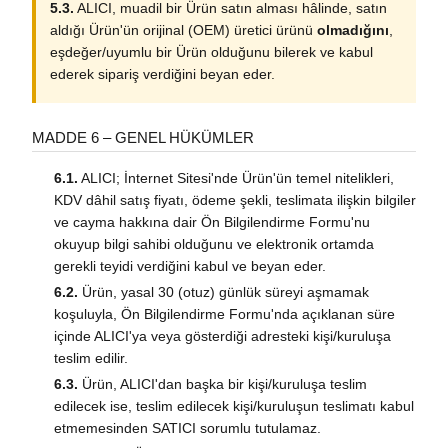
5.3.
ALICI, muadil bir Ürün satın alması hâlinde, satın
aldığı Ürün'ün orijinal (OEM) üretici ürünü
olmadığını
,
eşdeğer/uyumlu bir Ürün olduğunu bilerek ve kabul
ederek sipariş verdiğini beyan eder.
MADDE 6 – GENEL HÜKÜMLER
6.1.
ALICI; İnternet Sitesi'nde Ürün'ün temel nitelikleri,
KDV dâhil satış fiyatı, ödeme şekli, teslimata ilişkin bilgiler
ve cayma hakkına dair Ön Bilgilendirme Formu'nu
okuyup bilgi sahibi olduğunu ve elektronik ortamda
gerekli teyidi verdiğini kabul ve beyan eder.
6.2.
Ürün, yasal 30 (otuz) günlük süreyi aşmamak
koşuluyla, Ön Bilgilendirme Formu'nda açıklanan süre
içinde ALICI'ya veya gösterdiği adresteki kişi/kuruluşa
teslim edilir.
6.3.
Ürün, ALICI'dan başka bir kişi/kuruluşa teslim
edilecek ise, teslim edilecek kişi/kuruluşun teslimatı kabul
etmemesinden SATICI sorumlu tutulamaz.