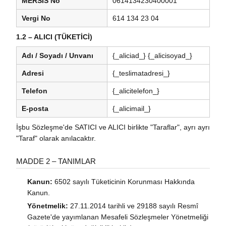
MERSİS No
0614134230400001
Vergi No
614 134 23 04
1.2 – ALICI (TÜKETİCİ)
Adı / Soyadı / Unvanı
{_aliciad_} {_alicisoyad_}
Adresi
{_teslimatadresi_}
Telefon
{_alicitelefon_}
E-posta
{_alicimail_}
İşbu Sözleşme'de SATICI ve ALICI birlikte "Taraflar", ayrı ayrı
"Taraf" olarak anılacaktır.
MADDE 2 – TANIMLAR
Kanun:
6502 sayılı Tüketicinin Korunması Hakkında
Kanun.
Yönetmelik:
27.11.2014 tarihli ve 29188 sayılı Resmî
Gazete'de yayımlanan Mesafeli Sözleşmeler Yönetmeliği