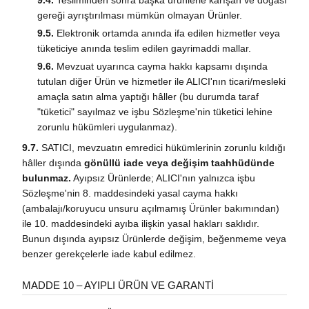
9.4.
Tesliminden sonra başka ürünlerle karışan ve doğası
gereği ayrıştırılması mümkün olmayan Ürünler.
9.5.
Elektronik ortamda anında ifa edilen hizmetler veya
tüketiciye anında teslim edilen gayrimaddi mallar.
9.6.
Mevzuat uyarınca cayma hakkı kapsamı dışında
tutulan diğer Ürün ve hizmetler ile ALICI'nın ticari/mesleki
amaçla satın alma yaptığı hâller (bu durumda taraf
"tüketici" sayılmaz ve işbu Sözleşme'nin tüketici lehine
zorunlu hükümleri uygulanmaz).
9.7.
SATICI, mevzuatın emredici hükümlerinin zorunlu kıldığı
hâller dışında
gönüllü iade veya değişim taahhüdünde
bulunmaz.
Ayıpsız Ürünlerde; ALICI'nın yalnızca işbu
Sözleşme'nin 8. maddesindeki yasal cayma hakkı
(ambalajı/koruyucu unsuru açılmamış Ürünler bakımından)
ile 10. maddesindeki ayıba ilişkin yasal hakları saklıdır.
Bunun dışında ayıpsız Ürünlerde değişim, beğenmeme veya
benzer gerekçelerle iade kabul edilmez.
MADDE 10 – AYIPLI ÜRÜN VE GARANTİ