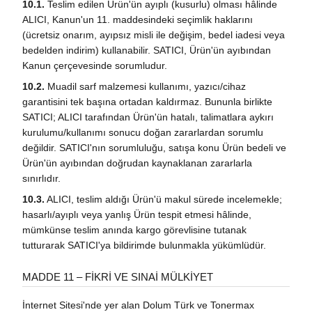
10.1.
Teslim edilen Ürün'ün ayıplı (kusurlu) olması hâlinde
ALICI, Kanun'un 11. maddesindeki seçimlik haklarını
(ücretsiz onarım, ayıpsız misli ile değişim, bedel iadesi veya
bedelden indirim) kullanabilir. SATICI, Ürün'ün ayıbından
Kanun çerçevesinde sorumludur.
10.2.
Muadil sarf malzemesi kullanımı, yazıcı/cihaz
garantisini tek başına ortadan kaldırmaz. Bununla birlikte
SATICI; ALICI tarafından Ürün'ün hatalı, talimatlara aykırı
kurulumu/kullanımı sonucu doğan zararlardan sorumlu
değildir. SATICI'nın sorumluluğu, satışa konu Ürün bedeli ve
Ürün'ün ayıbından doğrudan kaynaklanan zararlarla
sınırlıdır.
10.3.
ALICI, teslim aldığı Ürün'ü makul sürede incelemekle;
hasarlı/ayıplı veya yanlış Ürün tespit etmesi hâlinde,
mümkünse teslim anında kargo görevlisine tutanak
tutturarak SATICI'ya bildirimde bulunmakla yükümlüdür.
MADDE 11 – FİKRİ VE SINAİ MÜLKİYET
İnternet Sitesi'nde yer alan Dolum Türk ve Tonermax