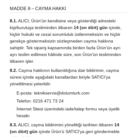
MADDE 8 – CAYMA HAKKI
8.1.
ALICI; Ürün'ün kendisine veya gösterdiği adresteki
kişi/kuruluşa tesliminden itibaren
14 (on dört) gün
içinde,
hiçbir hukuki ve cezai sorumluluk üstlenmeksizin ve hiçbir
gerekçe göstermeksizin sözleşmeden cayma hakkına
sahiptir. Tek sipariş kapsamında birden fazla Ürün'ün ayrı
ayrı teslim edilmesi hâlinde süre, son Ürün'ün tesliminden
itibaren işler.
8.2.
Cayma hakkının kullanıldığına dair bildirimin, cayma
süresi içinde aşağıdaki kanallardan biriyle SATICI'ya
yöneltilmesi yeterlidir:
E-posta: teknikservis@dolumturk.com
Telefon: 0216 471 73 24
İnternet Sitesi üzerindeki iade/talep formu veya üyelik
hesabı
8.3.
ALICI, cayma bildirimini yönelttiği tarihten itibaren
14
(on dört) gün
içinde Ürün'ü SATICI'ya geri göndermekle