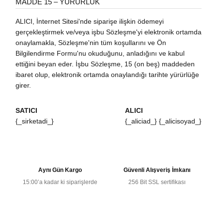
MADDE 15 – YÜRÜRLÜK
ALICI, İnternet Sitesi'nde siparişe ilişkin ödemeyi
gerçekleştirmek ve/veya işbu Sözleşme'yi elektronik ortamda
onaylamakla, Sözleşme'nin tüm koşullarını ve Ön
Bilgilendirme Formu'nu okuduğunu, anladığını ve kabul
ettiğini beyan eder. İşbu Sözleşme, 15 (on beş) maddeden
ibaret olup, elektronik ortamda onaylandığı tarihte yürürlüğe
girer.
SATICI
ALICI
{_sirketadi_}
{_aliciad_} {_alicisoyad_}
Aynı Gün Kargo
Güvenli Alışveriş İmkanı
15:00’a kadar ki siparişlerde
256 Bit SSL sertifikası