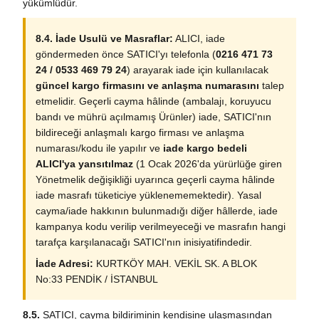
yükümlüdür.
8.4. İade Usulü ve Masraflar:
ALICI, iade
göndermeden önce SATICI'yı telefonla (
0216 471 73
24 / 0533 469 79 24
) arayarak iade için kullanılacak
güncel kargo firmasını ve anlaşma numarasını
talep
etmelidir. Geçerli cayma hâlinde (ambalajı, koruyucu
bandı ve mührü açılmamış Ürünler) iade, SATICI'nın
bildireceği anlaşmalı kargo firması ve anlaşma
numarası/kodu ile yapılır ve
iade kargo bedeli
ALICI'ya yansıtılmaz
(1 Ocak 2026'da yürürlüğe giren
Yönetmelik değişikliği uyarınca geçerli cayma hâlinde
iade masrafı tüketiciye yüklenememektedir). Yasal
cayma/iade hakkının bulunmadığı diğer hâllerde, iade
kampanya kodu verilip verilmeyeceği ve masrafın hangi
tarafça karşılanacağı SATICI'nın inisiyatifindedir.
İade Adresi:
KURTKÖY MAH. VEKİL SK. A BLOK
No:33 PENDİK / İSTANBUL
8.5.
SATICI, cayma bildiriminin kendisine ulaşmasından