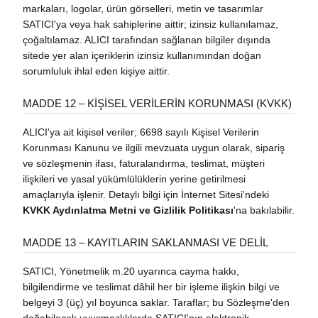
markaları, logolar, ürün görselleri, metin ve tasarımlar
SATICI'ya veya hak sahiplerine aittir; izinsiz kullanılamaz,
çoğaltılamaz. ALICI tarafından sağlanan bilgiler dışında
sitede yer alan içeriklerin izinsiz kullanımından doğan
sorumluluk ihlal eden kişiye aittir.
MADDE 12 – KİŞİSEL VERİLERİN KORUNMASI (KVKK)
ALICI'ya ait kişisel veriler; 6698 sayılı Kişisel Verilerin
Korunması Kanunu ve ilgili mevzuata uygun olarak, sipariş
ve sözleşmenin ifası, faturalandırma, teslimat, müşteri
ilişkileri ve yasal yükümlülüklerin yerine getirilmesi
amaçlarıyla işlenir. Detaylı bilgi için İnternet Sitesi'ndeki
KVKK Aydınlatma Metni ve Gizlilik Politikası
'na bakılabilir.
MADDE 13 – KAYITLARIN SAKLANMASI VE DELİL
SATICI, Yönetmelik m.20 uyarınca cayma hakkı,
bilgilendirme ve teslimat dâhil her bir işleme ilişkin bilgi ve
belgeyi 3 (üç) yıl boyunca saklar. Taraflar; bu Sözleşme'den