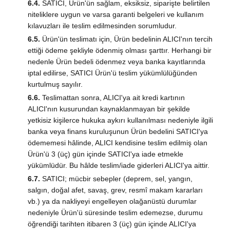
6.4.
SATICI, Ürün'ün sağlam, eksiksiz, siparişte belirtilen
niteliklere uygun ve varsa garanti belgeleri ve kullanım
kılavuzları ile teslim edilmesinden sorumludur.
6.5.
Ürün'ün teslimatı için, Ürün bedelinin ALICI'nın tercih
ettiği ödeme şekliyle ödenmiş olması şarttır. Herhangi bir
nedenle Ürün bedeli ödenmez veya banka kayıtlarında
iptal edilirse, SATICI Ürün'ü teslim yükümlülüğünden
kurtulmuş sayılır.
6.6.
Teslimattan sonra, ALICI'ya ait kredi kartının
ALICI'nın kusurundan kaynaklanmayan bir şekilde
yetkisiz kişilerce hukuka aykırı kullanılması nedeniyle ilgili
banka veya finans kuruluşunun Ürün bedelini SATICI'ya
ödememesi hâlinde, ALICI kendisine teslim edilmiş olan
Ürün'ü 3 (üç) gün içinde SATICI'ya iade etmekle
yükümlüdür. Bu hâlde teslim/iade giderleri ALICI'ya aittir.
6.7.
SATICI; mücbir sebepler (deprem, sel, yangın,
salgın, doğal afet, savaş, grev, resmî makam kararları
vb.) ya da nakliyeyi engelleyen olağanüstü durumlar
nedeniyle Ürün'ü süresinde teslim edemezse, durumu
öğrendiği tarihten itibaren 3 (üç) gün içinde ALICI'ya