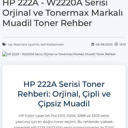
HP 222A - W2220A Serisi
Orjinal ve Tonermax Markalı
Muadil Toner Rehber
Hp Yazıcılara Uyumlu Sarf Malzemeler
06-08-2025
15:19
HP 222A Serisi Toner
Rehberi: Orjinal, Çipli ve
Çipsiz Muadil
HP Color LaserJet Pro 3201, 3204, 3288 ve 3303 serisi
yazıcınız için en doğru toner seçimi. Bu rehberde, yüksek
kapasiteli HP 222X (W2220X) serisi orijinal tonerler ile "Çipli"