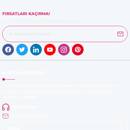
FIRSATLARI KAÇIRMA!
Güncel kampanyalar ve yenilikleri ilk bilen sen ol.
MÜŞTERİ HİZMETLERİ
TonerMAX® 14.000 çeşit ürünle yelpazesi ve operasyonel olarak 160
ülkeye ürün gönderimi yapan kadrosuyla hizmet vermeye devam
etmektedir.
Devamı..
0216 471 73 24
info@dolumturk.com
Üyelik