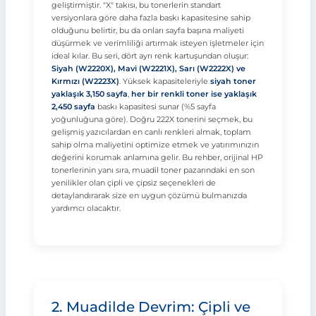
geliştirmiştir. "X" takısı, bu tonerlerin standart
versiyonlara göre daha fazla baskı kapasitesine sahip
olduğunu belirtir, bu da onları sayfa başına maliyeti
düşürmek ve verimliliği artırmak isteyen işletmeler için
ideal kılar. Bu seri, dört ayrı renk kartuşundan oluşur:
Siyah (W2220X), Mavi (W2221X), Sarı (W2222X) ve
Kırmızı (W2223X)
. Yüksek kapasiteleriyle
siyah toner
yaklaşık 3,150 sayfa
,
her bir renkli toner ise yaklaşık
2,450 sayfa
baskı kapasitesi sunar (%5 sayfa
yoğunluğuna göre). Doğru 222X tonerini seçmek, bu
gelişmiş yazıcılardan en canlı renkleri almak, toplam
sahip olma maliyetini optimize etmek ve yatırımınızın
değerini korumak anlamına gelir. Bu rehber, orijinal HP
tonerlerinin yanı sıra, muadil toner pazarındaki en son
yenilikler olan çipli ve çipsiz seçenekleri de
detaylandırarak size en uygun çözümü bulmanızda
yardımcı olacaktır.
2. Muadilde Devrim: Çipli ve