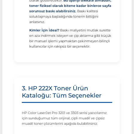
olarak gösterecektir.
Bu uyarıyı dikkate almadan,
toner fiziksel olarak bitene kadar binlerce sayfa
sorunsuz baskı alabilirsiniz.
Baskı kalitesi
soluklaşmaya başladığında tonerin bittiğini
anlarsınız.
Kimler İçin İdeal?
Baskı maliyetini mutlak surette
en aza indirmek isteyen ve çip aktarma gibi küçük
bir manuel işlemi yapmaktan çekinmeyen bilinçli
kullanıcılar için rakipsiz bir seçenektir.
3. HP 222X Toner Ürün
Kataloğu: Tüm Seçenekler
HP Color LaserJet Pro 3201 ve 3303 serisi yazıcılarınız
için sunduğumuz tüm orijinal, çipli muadil ve çipsiz
muadil toner çözümlerini aşağıda bulabilirsiniz.