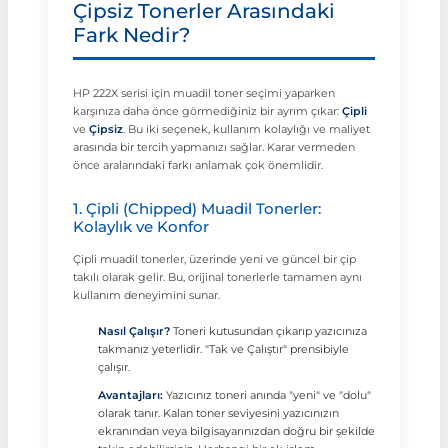
Çipsiz Tonerler Arasındaki
Fark Nedir?
HP 222X serisi için muadil toner seçimi yaparken
karşınıza daha önce görmediğiniz bir ayrım çıkar:
Çipli
ve
Çipsiz
. Bu iki seçenek, kullanım kolaylığı ve maliyet
arasında bir tercih yapmanızı sağlar. Karar vermeden
önce aralarındaki farkı anlamak çok önemlidir.
1. Çipli (Chipped) Muadil Tonerler:
Kolaylık ve Konfor
Çipli muadil tonerler, üzerinde yeni ve güncel bir çip
takılı olarak gelir. Bu, orijinal tonerlerle tamamen aynı
kullanım deneyimini sunar.
Nasıl Çalışır?
Toneri kutusundan çıkarıp yazıcınıza
takmanız yeterlidir. "Tak ve Çalıştır" prensibiyle
çalışır.
Avantajları:
Yazıcınız toneri anında "yeni" ve "dolu"
olarak tanır. Kalan toner seviyesini yazıcınızın
ekranından veya bilgisayarınızdan doğru bir şekilde