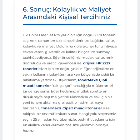
6. Sonuç: Kolaylık ve Maliyet
Arasındaki Kişisel Tercihiniz
HP Color LaserJet Pro yazıcınız için doğru 222X tonerini
seçmek, tamamen sizin önceliklerinize bağlıdır: kalite,
kolaylık ve maliyet. DolumTürk olarak, her türlü ihtiyaca
cevap veren, güvenilir ve kaliteli bir çözüm sunmayı
taahhüt ediyoruz. Eğer önceliğiniz mutlak kalite, renk
doğruluğu ve üretici güvencesi ise,
orijinal HP 222X
tonerleri
sizin için en doğru yoldur. Eğer orijinaline en
yakın kullanım kolaylığını ararken bütçenizde ciddi bir
rahatlama yaratmak istiyorsanız,
TonerMax® Çipli
muadil tonerler
"tak-çalıştır" rahatlığıyla mükemmel
bir denge sunar. Eğer hedefiniz mutlak surette en
düşük sayfa başı maliyetine ulaşmaksa ve eski çipinizi
yeni tonere aktarma gibi basit bir adımı atmaya
hazırsanız,
TonerMax® Çipsiz muadil tonerler
size
rakipsiz bir tasarruf imkanı sunar. Hangi yolu seçerseniz
seçin, 25 yılı aşkın tecrübemizle, baskı ihtiyaçlarınız için
en akıllıca kararı vermenizde size yardımcı olmaya
hazırız.