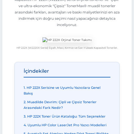
ve ultra-ekonomik "Çipsiz" TonerMax® muadil tonerler
arasındaki farkları, avantajları ve baskı maliyetlerinizi en aza
indirmek için doğru seçimi nasıl yapacağınızı detaylıca
inceliyoruz.
HP 222X (W2220X Serisi) Siyah, Mavi, Kırmızı ve Sarı Yüksek Kapasiteli Tonerler.
İçindekiler
1. HP 222X Serisine ve Uyumlu Yazıcılara Genel
Bakış
2. Muadilde Devrim: Çipli ve Çipsiz Tonerler
Arasındaki Fark Nedir?
3. HP 222X Toner Ürün Kataloğu: Tüm Seçenekler
4. Uyumlu HP Color LaserJet Pro Yazıcı Modelleri
5. Avantajlı Set Alımları: Neden Dört Toneri Birlikte