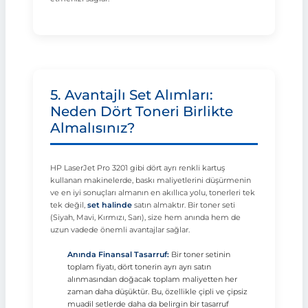
5. Avantajlı Set Alımları:
Neden Dört Toneri Birlikte
Almalısınız?
HP LaserJet Pro 3201 gibi dört ayrı renkli kartuş
kullanan makinelerde, baskı maliyetlerini düşürmenin
ve en iyi sonuçları almanın en akıllıca yolu, tonerleri tek
tek değil,
set halinde
satın almaktır. Bir toner seti
(Siyah, Mavi, Kırmızı, Sarı), size hem anında hem de
uzun vadede önemli avantajlar sağlar.
Anında Finansal Tasarruf:
Bir toner setinin
toplam fiyatı, dört tonerin ayrı ayrı satın
alınmasından doğacak toplam maliyetten her
zaman daha düşüktür. Bu, özellikle çipli ve çipsiz
muadil setlerde daha da belirgin bir tasarruf