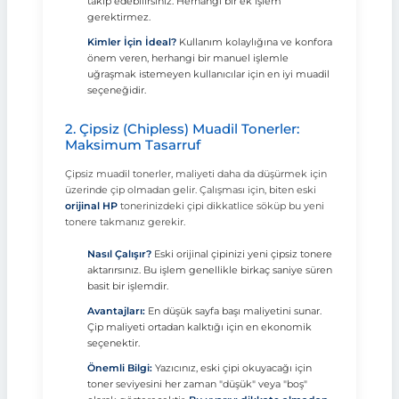
takip edebilirsiniz. Herhangi bir ek işlem
gerektirmez.
Kimler İçin İdeal?
Kullanım kolaylığına ve konfora
önem veren, herhangi bir manuel işlemle
uğraşmak istemeyen kullanıcılar için en iyi muadil
seçeneğidir.
2. Çipsiz (Chipless) Muadil Tonerler:
Maksimum Tasarruf
Çipsiz muadil tonerler, maliyeti daha da düşürmek için
üzerinde çip olmadan gelir. Çalışması için, biten eski
orijinal HP
tonerinizdeki çipi dikkatlice söküp bu yeni
tonere takmanız gerekir.
Nasıl Çalışır?
Eski orijinal çipinizi yeni çipsiz tonere
aktarırsınız. Bu işlem genellikle birkaç saniye süren
basit bir işlemdir.
Avantajları:
En düşük sayfa başı maliyetini sunar.
Çip maliyeti ortadan kalktığı için en ekonomik
seçenektir.
Önemli Bilgi:
Yazıcınız, eski çipi okuyacağı için
toner seviyesini her zaman "düşük" veya "boş"