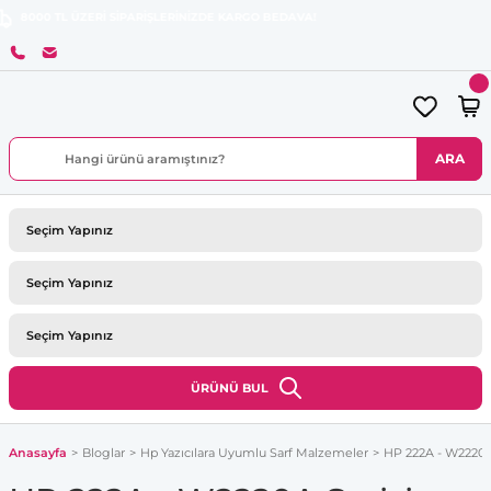
TL ÜZERİ SİPARİŞLERİNİZDE KARGO BEDAVA!
ARA
ÜRÜNÜ BUL
Anasayfa
Bloglar
Hp Yazıcılara Uyumlu Sarf Malzemeler
HP 222A - W2220A 