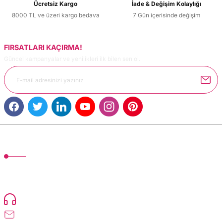
Ücretsiz Kargo
İade & Değişim Kolaylığı
8000 TL ve üzeri kargo bedava
7 Gün içerisinde değişim
FIRSATLARI KAÇIRMA!
Güncel kampanyalar ve yenilikleri ilk bilen sen ol.
MÜŞTERİ HİZMETLERİ
TonerMAX® 14.000 çeşit ürünle yelpazesi ve operasyonel olarak 160 ülkeye
ürün gönderimi yapan kadrosuyla hizmet vermeye devam etmektedir.
Devamı..
0216 471 73 24
info@dolumturk.com