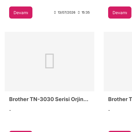
çözümler.
L2806DW, 
L2886DW mo
Devamı
Devamı
13/07/2026
15:35
TonerMAX® ü
tasarruf ipu
Brother TN-3030 Serisi Orjinal ve Muadil toner Rehberi
-
-