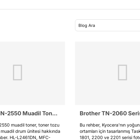
Brother TN-2550 Muadil Toner ve Drum Ünitesi Rehberi
2550 muadil toner, toner tozu
Bu rehber, Kyocera'nın yoğun 
muadil drum ünitesi hakkında
ortamları için tasarlanmış Tas
hber. HL-L2461DN, MFC-
1801, 2200 ve 2201 serisi fot