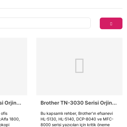
Brother TN-2060 Serisi Orjinal ve Muadil toner Rehberi
Brother TN-3030 Serisi Orjinal ve Muadil toner Rehberi
ofis
Bu kapsamlı rehber, Brother'ın efsanevi
kAlfa 1800,
HL-5130, HL-5140, DCP-8040 ve MFC-
okopi
8000 serisi yazıcıları için kritik öneme