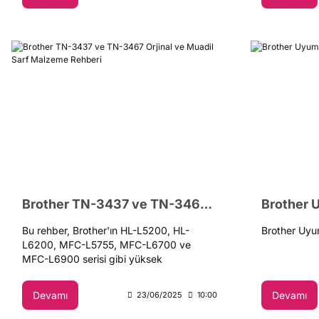
Yazı, yüksek 
sunan oriji
tonerleri il
TonerMax® mu
karşılaştırma
(1.500 sayfa
avantaj paketl
koli) vurgul
yapan kullanı
maliyet etki
Rehber, doğr
performansı
vadede öneml
anlatarak, ku
uygun ürünü
Brother TN-3437 ve TN-3467 Orjinal ve Muadil Sarf Malzeme Rehberi
amaçlamakta
Bu rehber, Brother'ın HL-L5200, HL-
Brother Uyu
L6200, MFC-L5755, MFC-L6700 ve
MFC-L6900 serisi gibi yüksek
performanslı siyah-beyaz lazer yazıcıları
için tasarlanmış sarf malzemelerini detaylı
Devamı
Devamı
23/06/2025
10:00
bir şekilde incelemektedir. Yazı, bu
yazıcıların iki parçalı sarf malzemesi