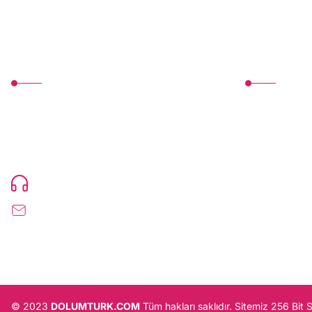
MÜŞTERİ HİZMETLERİ
Üyelik
TonerMAX® 14.000 çeşit ürünle yelpazesi ve
Yeni Üyelik
operasyonel olarak 160 ülkeye ürün gönderimi
Üye Girişi
yapan kadrosuyla hizmet vermeye devam
etmektedir.
Devamı..
Şifremi Unutt
0216 471 73 24
info@dolumturk.com
© 2023
DOLUMTURK.COM
Tüm hakları saklıdır. Sitemiz 256 Bit 