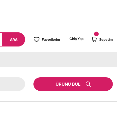
8000 TL ÜZERİ SİPARİŞLERİNİZDE KARGO BEDAVA!
Giriş Yap
ARA
Favorilerim
Sepetim
ÜRÜNÜ BUL