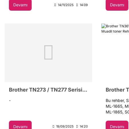
Devamı
Devamı
14/11/2025
14:09
Brother TN273 / TN277 Serisi Orjinal ve Muadil toner Rehber
-
Bu rehber, 
ML-1665, M
ML-1865, S
lazer yazıcı
D104S toner 
Devamı
Devamı
19/09/2025
14:20