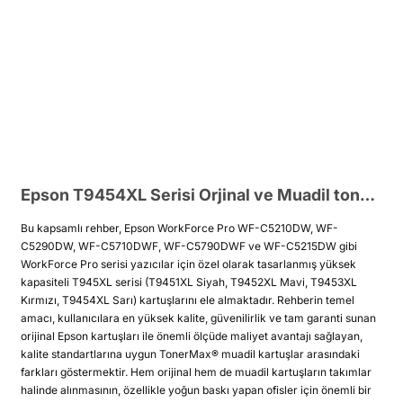
Epson T9454XL Serisi Orjinal ve Muadil toner Rehberi
Bu kapsamlı rehber, Epson WorkForce Pro WF-C5210DW, WF-
C5290DW, WF-C5710DWF, WF-C5790DWF ve WF-C5215DW gibi
WorkForce Pro serisi yazıcılar için özel olarak tasarlanmış yüksek
kapasiteli T945XL serisi (T9451XL Siyah, T9452XL Mavi, T9453XL
Kırmızı, T9454XL Sarı) kartuşlarını ele almaktadır. Rehberin temel
amacı, kullanıcılara en yüksek kalite, güvenilirlik ve tam garanti sunan
orijinal Epson kartuşları ile önemli ölçüde maliyet avantajı sağlayan,
kalite standartlarına uygun TonerMax® muadil kartuşlar arasındaki
farkları göstermektir. Hem orijinal hem de muadil kartuşların takımlar
halinde alınmasının, özellikle yoğun baskı yapan ofisler için önemli bir