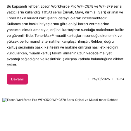
Bu kapsamlı rehber, Epson WorkForce Pro WF-C878 ve WF-879 serisi
yazıcıların kullandığı T05A1 serisi (Siyah, Mavi, Kırmızı, Sarı) orijinal ve
TonerMax® muadil kartuşlarını detaylı olarak incelemektedir.
Kullanıcıların baskı ihtiyaçlarına göre en iyi kararı vermelerine
yardımcı olmak amacıyla, orijinal kartuşların sunduğu maksimum kalite
ve güvenilirlikle, TonerMax® muadil kartuşların sunduğu ekonomik ve
yüksek performanslı alternatifler karşılaştırılmıştır. Rehber, doğru
kartuş seçiminin baskı kalitesini ve makine ömrünü nasıl etkilediğini
vurgularken, muadil kartuş takımı almanın uzun vadede maliyet
avantajı sağladığına ve kesintisiz iş akışına katkıda bulunduğuna dikkat
çeker.
Devamı
25/10/2025
10:24