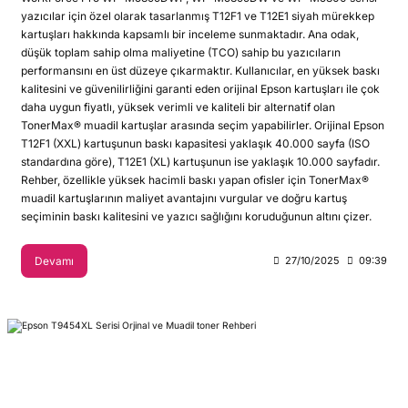
yazıcılar için özel olarak tasarlanmış T12F1 ve T12E1 siyah mürekkep
kartuşları hakkında kapsamlı bir inceleme sunmaktadır. Ana odak,
düşük toplam sahip olma maliyetine (TCO) sahip bu yazıcıların
performansını en üst düzeye çıkarmaktır. Kullanıcılar, en yüksek baskı
kalitesini ve güvenilirliğini garanti eden orijinal Epson kartuşları ile çok
daha uygun fiyatlı, yüksek verimli ve kaliteli bir alternatif olan
TonerMax® muadil kartuşlar arasında seçim yapabilirler. Orijinal Epson
T12F1 (XXL) kartuşunun baskı kapasitesi yaklaşık 40.000 sayfa (ISO
standardına göre), T12E1 (XL) kartuşunun ise yaklaşık 10.000 sayfadır.
Rehber, özellikle yüksek hacimli baskı yapan ofisler için TonerMax®
muadil kartuşlarının maliyet avantajını vurgular ve doğru kartuş
seçiminin baskı kalitesini ve yazıcı sağlığını koruduğunun altını çizer.
Devamı
27/10/2025
09:39