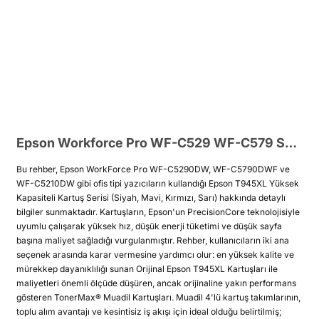
Epson Workforce Pro WF-C529 WF-C579 Serisi Orjinal ve Muadil toner Rehberi
Bu rehber, Epson WorkForce Pro WF-C5290DW, WF-C5790DWF ve
WF-C5210DW gibi ofis tipi yazıcıların kullandığı Epson T945XL Yüksek
Kapasiteli Kartuş Serisi (Siyah, Mavi, Kırmızı, Sarı) hakkında detaylı
bilgiler sunmaktadır. Kartuşların, Epson'un PrecisionCore teknolojisiyle
uyumlu çalışarak yüksek hız, düşük enerji tüketimi ve düşük sayfa
başına maliyet sağladığı vurgulanmıştır. Rehber, kullanıcıların iki ana
seçenek arasında karar vermesine yardımcı olur: en yüksek kalite ve
mürekkep dayanıklılığı sunan Orijinal Epson T945XL Kartuşları ile
maliyetleri önemli ölçüde düşüren, ancak orijinaline yakın performans
gösteren TonerMax® Muadil Kartuşları. Muadil 4'lü kartuş takımlarının,
toplu alım avantajı ve kesintisiz iş akışı için ideal olduğu belirtilmiş;