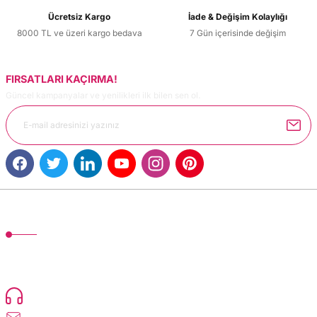
Ücretsiz Kargo
İade & Değişim Kolaylığı
8000 TL ve üzeri kargo bedava
7 Gün içerisinde değişim
FIRSATLARI KAÇIRMA!
Güncel kampanyalar ve yenilikleri ilk bilen sen ol.
MÜŞTERİ HİZMETLERİ
TonerMAX® 14.000 çeşit ürünle yelpazesi ve operasyonel olarak 160 ülkeye
ürün gönderimi yapan kadrosuyla hizmet vermeye devam etmektedir.
Devamı..
0216 471 73 24