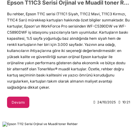
Epson T11C3 Serisi Orjinal ve Muadil toner Rehberi
Bu rehber, Epson T11C serisi (T11C1 Siyah, T11C2 Mavi, T11C3 Kırmızı,
T11C4 Sarı) mürekkep kartuşları hakkında özet bilgiler sunmaktadır. Bu
kartuşlar, Epson'un WorkForce Pro serisinden WF-C5390DW ve WF-
C5890DWF iş istasyonu yazıcılarıyla tam uyumludur. Kartuşların baskı
kapasitesi, %5 sayfa yoğunluğu baz alındığında hem siyah hem de
renkli kartuşların her biri için 3.000 sayfadır. Yazının ana odağı,
kullanıcıların ihtiyaçlarına göre iki seçeneği değerlendirmesidir: en
yüksek kalite ve güvenilirliği sunan orijinal Epson kartuşlar ile
orijinaline yakın performans gösteren daha ekonomik ve bütçe dostu
bir alternatif olan TonerMax® muadil kartuşlar. Özetle, rehber doğru
kartuş seçiminin baskı kalitesini ve yazıcı ömrünü koruduğunu
vurgularken, kartuşları takım olarak almanın maliyet avantajı
sağladığına dikkat çeker.
Devamı
24/10/2025
10:21