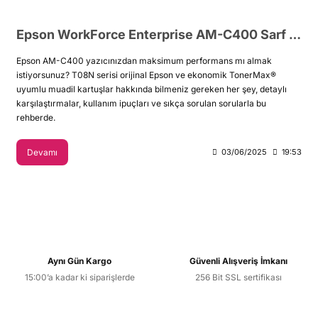
Epson WorkForce Enterprise AM-C400 Sarf Malzeme Rehberi
Epson AM-C400 yazıcınızdan maksimum performans mı almak
istiyorsunuz? T08N serisi orijinal Epson ve ekonomik TonerMax®
uyumlu muadil kartuşlar hakkında bilmeniz gereken her şey, detaylı
karşılaştırmalar, kullanım ipuçları ve sıkça sorulan sorularla bu
rehberde.
Devamı
03/06/2025
19:53
Aynı Gün Kargo
Güvenli Alışveriş İmkanı
15:00’a kadar ki siparişlerde
256 Bit SSL sertifikası