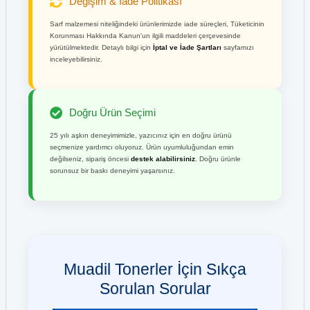
Değişim & İade Politikası
Sarf malzemesi niteliğindeki ürünlerimizde iade süreçleri, Tüketicinin
Korunması Hakkında Kanun'un ilgili maddeleri çerçevesinde
yürütülmektedir. Detaylı bilgi için
İptal ve İade Şartları
sayfamızı
inceleyebilirsiniz.
Doğru Ürün Seçimi
25 yılı aşkın deneyimimizle, yazıcınız için en doğru ürünü
seçmenize yardımcı oluyoruz. Ürün uyumluluğundan emin
değilseniz, sipariş öncesi
destek alabilirsiniz
. Doğru ürünle
sorunsuz bir baskı deneyimi yaşarsınız.
Muadil Tonerler İçin Sıkça
Sorulan Sorular