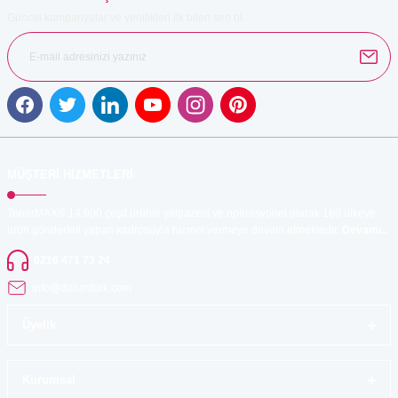
Güncel kampanyalar ve yenilikleri ilk bilen sen ol.
Gönder
MÜŞTERİ HİZMETLERİ
TonerMAX® 14.000 çeşit ürünle yelpazesi ve operasyonel olarak 160 ülkeye
ürün gönderimi yapan kadrosuyla hizmet vermeye devam etmektedir.
Devamı..
0216 471 73 24
info@dolumturk.com
Üyelik
Kurumsal