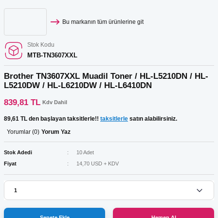
Bu markanın tüm ürünlerine git
Stok Kodu
MTB-TN3607XXL
Brother TN3607XXL Muadil Toner / HL-L5210DN / HL-
L5210DW / HL-L6210DW / HL-L6410DN
839,81 TL
Kdv Dahil
89,61 TL den başlayan taksitlerle!!
taksitlerle
satın alabilirsiniz.
Yorumlar (0)
Yorum Yaz
Stok Adedi
10 Adet
Fiyat
14,70 USD + KDV
Sepete Ekle
Hemen Al