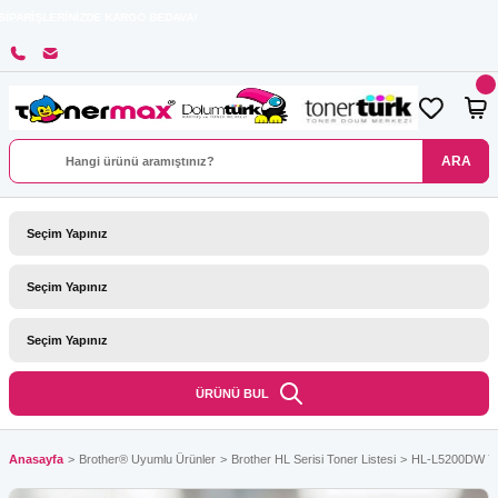
İNİZDE KARGO BEDAVA!
ARA
ÜRÜNÜ BUL
Anasayfa
Brother® Uyumlu Ürünler
Brother HL Serisi Toner Listesi
HL-L5200DW Yaz