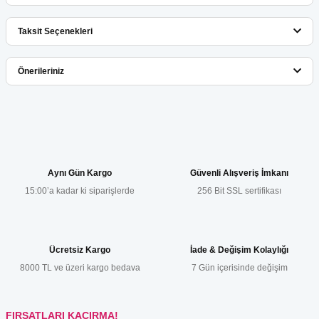
Taksit Seçenekleri
Bu ürüne ilk yorumu siz yapın!
Önerileriniz
Yorum Yaz
Bu ürünün fiyat bilgisi, resim, ürün açıklamalarında ve diğer
konularda yetersiz gördüğünüz noktaları öneri formunu kullanarak
tarafımıza iletebilirsiniz.
Görüş ve önerileriniz için teşekkür ederiz.
Aynı Gün Kargo
Güvenli Alışveriş İmkanı
15:00’a kadar ki siparişlerde
256 Bit SSL sertifikası
Ürün resmi kalitesiz, bozuk veya görüntülenemiyor.
Ürün açıklamasında eksik bilgiler bulunuyor.
Ürün bilgilerinde hatalar bulunuyor.
Ücretsiz Kargo
İade & Değişim Kolaylığı
Ürün fiyatı diğer sitelerden daha pahalı.
8000 TL ve üzeri kargo bedava
7 Gün içerisinde değişim
Bu ürüne benzer farklı alternatifler olmalı.
FIRSATLARI KAÇIRMA!