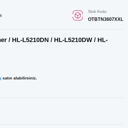
Stok Kodu
t
OTBTN3607XXL
ner / HL-L5210DN / HL-L5210DW / HL-
e
satın alabilirsiniz.