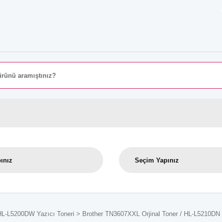
8000 
HL-L5200DW Yazıcı Toneri
Brother TN3607XXL Orjinal Toner / HL-L5210D