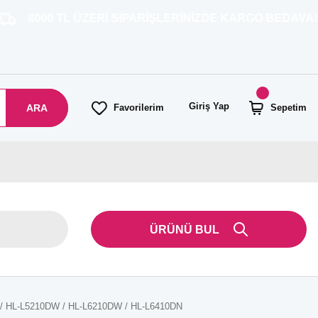
TL ÜZERİ SİPARİŞLERİNİZDE KARGO BEDAVA!
Giriş Yap
ARA
Favorilerim
Sepetim
ÜRÜNÜ BUL
N / HL-L5210DW / HL-L6210DW / HL-L6410DN