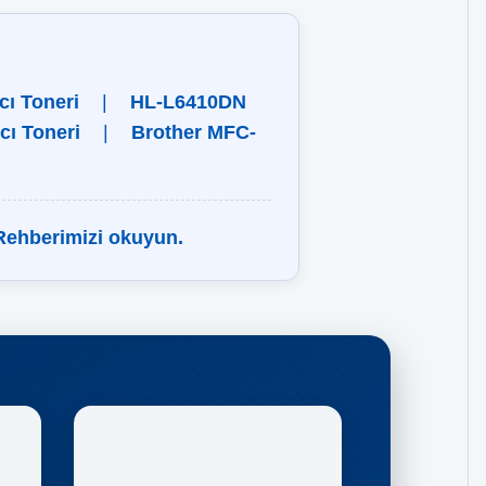
ı Toneri
|
HL-L6410DN
ı Toneri
|
Brother MFC-
 Rehberimizi okuyun.