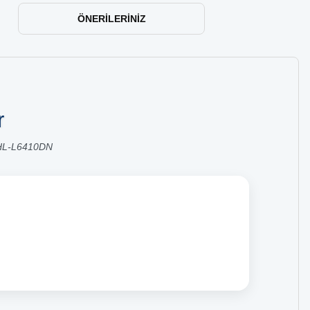
ÖNERILERINIZ
r
 HL-L6410DN