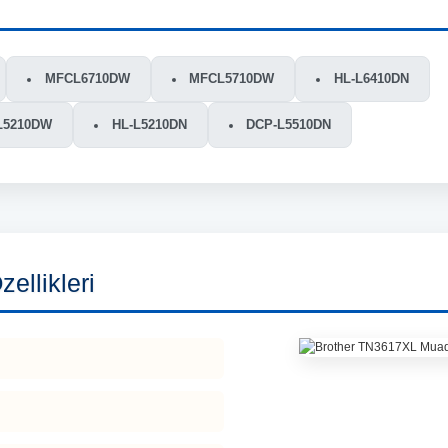
MFCL6710DW
MFCL5710DW
HL-L6410DN
L5210DW
HL-L5210DN
DCP-L5510DN
ellikleri