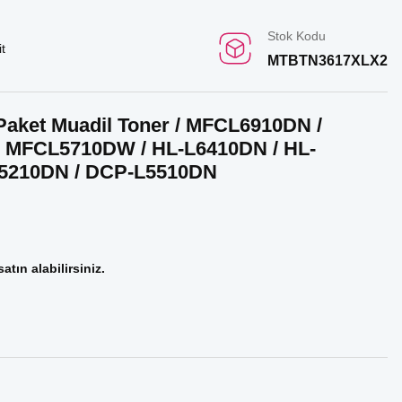
Stok Kodu
t
MTBTN3617XLX2
 Paket Muadil Toner / MFCL6910DN /
MFCL5710DW / HL-L6410DN / HL-
L5210DN / DCP-L5510DN
atın alabilirsiniz.