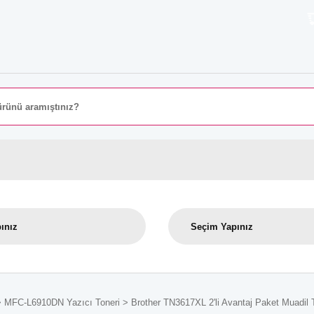
8000 T
MFC-L6910DN Yazıcı Toneri
Brother TN3617XL 2'li Avantaj Paket Mu