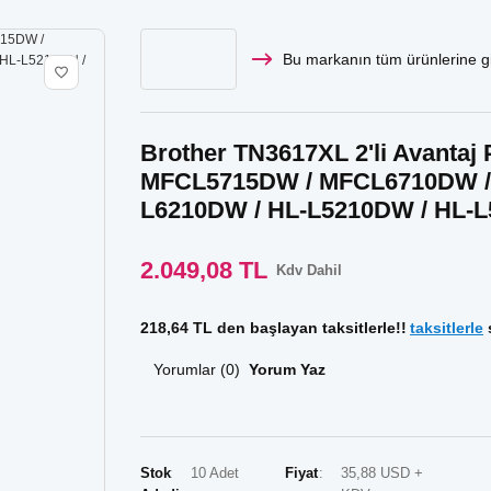
Bu markanın tüm ürünlerine gi
Brother TN3617XL 2'li Avantaj
MFCL5715DW / MFCL6710DW / 
L6210DW / HL-L5210DW / HL-
2.049,08 TL
Kdv Dahil
218,64 TL den başlayan taksitlerle!!
taksitlerle
s
Yorumlar (0)
Yorum Yaz
Stok
10 Adet
Fiyat
35,88 USD +