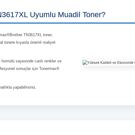
3617XL Uyumlu Muadil Toner?
max®Brother TN3617XL toner,
nal tonere kıyasla önemli maliyet
n formülü sayesinde canlı renkler ve
profesyonel sonuçlar için Tonermax®
atlıkla yapabilirsiniz.