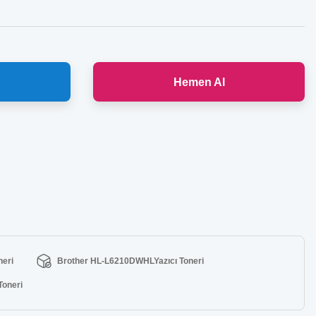
Hemen Al
neri
Brother HL-L6210DWHLYazıcı Toneri
Toneri