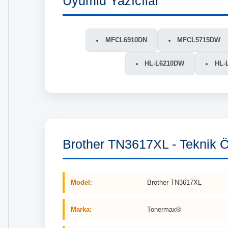
Uyumlu Yazıcılar
MFCL6910DN
MFCL5715DW
HL-L6210DW
HL-
Brother TN3617XL - Teknik Öz
Model:
Brother TN3617XL
Marka:
Tonermax®