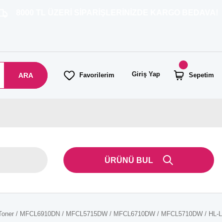
L ÜZERİ SİPARİŞLERİNİZDE KARGO BEDAVA!
Giriş Yap
ARA
Favorilerim
Sepetim
ÜRÜNÜ BUL
adil Toner / MFCL6910DN / MFCL5715DW / MFCL6710DW / MFCL5710DW / HL