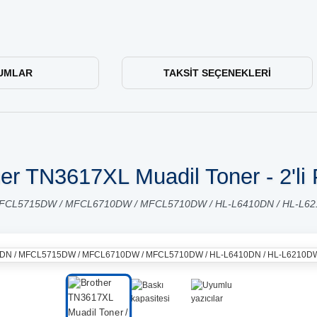
UMLAR
TAKSIT SEÇENEKLERI
er TN3617XL Muadil Toner - 2'li
 MFCL5715DW / MFCL6710DW / MFCL5710DW / HL-L6410DN / HL-L6