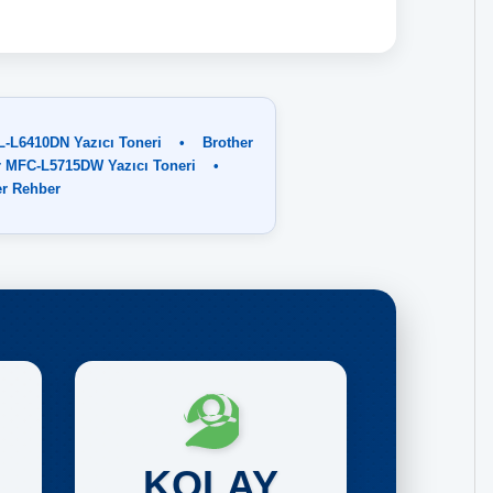
L-L6410DN Yazıcı Toneri
•
Brother
r MFC-L5715DW Yazıcı Toneri
•
er Rehber
KOLAY