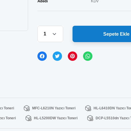
Adedi
KDV
Sepete Ekle
ı Toneri
MFC-L6210N Yazıcı Toneri
HL-L6410DN Yazıcı To
cı Toneri
HL-L5200DW Yazıcı Toneri
DCP-L5510dn Yazıcı 