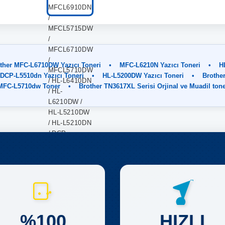
ther MFC-L6710DW Yazıcı Toneri
•
MFC-L6210N Yazıcı Toneri
•
H
DCP-L5510dn Yazıcı Toneri
•
HL-L5200DW Yazıcı Toneri
•
Brothe
 MFC-L5710dw Toner
•
Brother TN3617XL Serisi Orjinal ve Muadil ton
%100
HIZLI