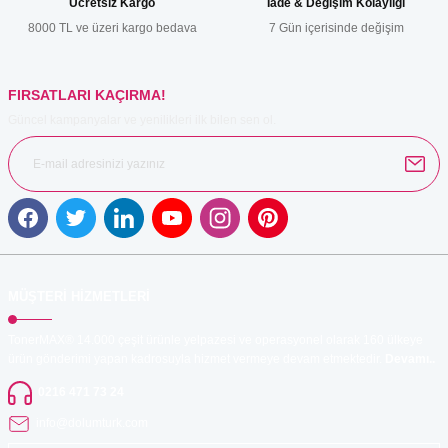
Ücretsiz Kargo
İade & Değişim Kolaylığı
Ürün fiyatı diğer sitelerden daha pahalı.
8000 TL ve üzeri kargo bedava
7 Gün içerisinde değişim
Bu ürüne benzer farklı alternatifler olmalı.
FIRSATLARI KAÇIRMA!
Güncel kampanyalar ve yenilikleri ilk bilen sen ol.
Gönder
MÜŞTERİ HİZMETLERİ
TonerMAX® 14.000 çeşit ürünle yelpazesi ve operasyonel olarak 160 ülkeye
ürün gönderimi yapan kadrosuyla hizmet vermeye devam etmektedir.
Devamı..
0216 471 73 24
info@dolumturk.com