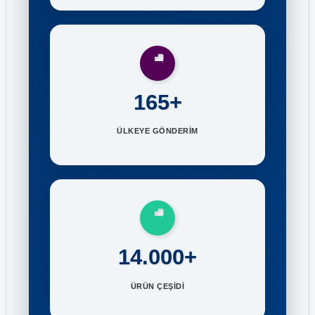
165+
ÜLKEYE GÖNDERİM
14.000+
ÜRÜN ÇEŞİDİ