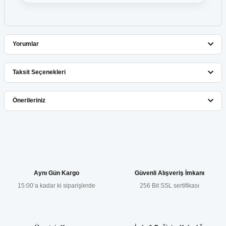
Yorumlar
Taksit Seçenekleri
Bu ürüne ilk yorumu siz yapın!
Önerileriniz
Yorum Yaz
Bu ürünün fiyat bilgisi, resim, ürün açıklamalarında ve diğer
konularda yetersiz gördüğünüz noktaları öneri formunu kullanarak
tarafımıza iletebilirsiniz.
Görüş ve önerileriniz için teşekkür ederiz.
Aynı Gün Kargo
Güvenli Alışveriş İmkanı
15:00’a kadar ki siparişlerde
256 Bit SSL sertifikası
Ürün resmi kalitesiz, bozuk veya görüntülenemiyor.
Ürün açıklamasında eksik bilgiler bulunuyor.
Ürün bilgilerinde hatalar bulunuyor.