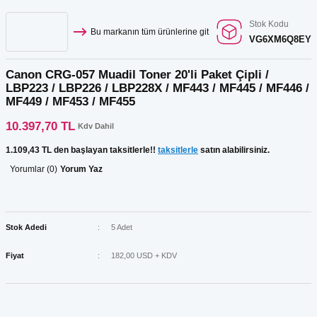
Stok Kodu
Bu markanın tüm ürünlerine git
VG6XM6Q8EY
Canon CRG-057 Muadil Toner 20'li Paket Çipli /
LBP223 / LBP226 / LBP228X / MF443 / MF445 / MF446 /
MF449 / MF453 / MF455
10.397,70 TL
Kdv Dahil
1.109,43 TL den başlayan taksitlerle!!
taksitlerle
satın alabilirsiniz.
Yorumlar (0)
Yorum Yaz
Stok Adedi
5 Adet
Fiyat
182,00 USD + KDV