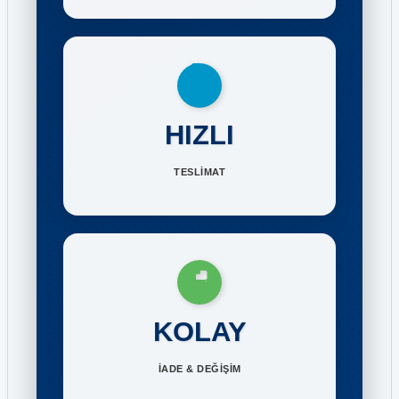
HIZLI
TESLİMAT
KOLAY
İADE & DEĞİŞİM