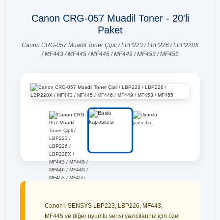
Canon CRG-057 Muadil Toner - 20'li
Paket
Canon CRG-057 Muadil Toner Çipli / LBP223 / LBP226 / LBP228X
/ MF443 / MF445 / MF446 / MF449 / MF453 / MF455
Canon i-SENSYS LBP223, LBP226, MF443,
MF445 ve diğer uyumlu serisi yazıcılarınız için özel