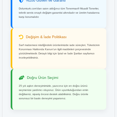
%100 Güven ve Garanti
Dolumturk.com'dan satın aldığınız tüm Tonermax® Muadil Tonerler,
teknik servis onaylı değişim garantisi altındadır ve üretim hatalarına
karşı korumalıdır.
Değişim & İade Politikası
Sarf malzemesi niteliğindeki ürünlerimizde iade süreçleri, Tüketicinin
Korunması Hakkında Kanun'un ilgili maddeleri çerçevesinde
yürütülmektedir. Detaylı bilgi için İptal ve İade Şartları sayfamızı
inceleyebilirsiniz.
Doğru Ürün Seçimi
25 yılı aşkın deneyimimizle, yazıcınız için en doğru ürünü
seçmenize yardımcı oluyoruz. Ürün uyumluluğundan emin
değilseniz, sipariş öncesi destek alabilirsiniz. Doğru ürünle
sorunsuz bir baskı deneyimi yaşarsınız.