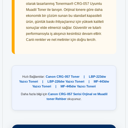
olarak tasarlanmış Tonermax® CRG-057 Uyumlu
Muadil Toner ile tanışın. Orijinal tonere göre daha
ekonomik bir çözüm sunan bu standart kapasiteli
ürün, günlük baskı ihtiyaçlarınız için yüksek kaliteli
sonuçlar elde etmenizi sağlar. Güvenilir ve tutarlı
performansıyla iş akışınızı kesintisiz devam ettirir.
Canlı renkler ve net metinler için doğru tercih.
Hızlı Bağlantılar:
Canon CRG-057 Toner
|
LBP-223dw
Yazıcı Toneri
|
LBP-226dw Yazıcı Toneri
|
MF-443dw
Yazıcı Toneri
|
MF-445dw Yazıcı Toneri
Daha fazla bilgi için
Canon CRG-057 Serisi Orjinal ve Muadil
toner Rehber
okuyunuz.