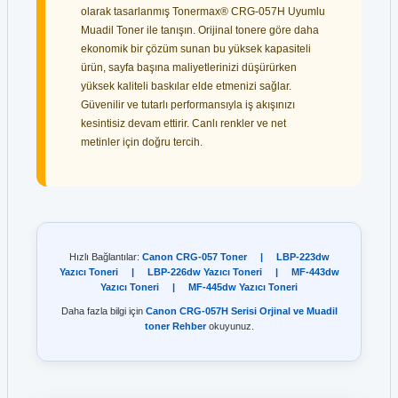
olarak tasarlanmış Tonermax® CRG-057H Uyumlu
Muadil Toner ile tanışın. Orijinal tonere göre daha
ekonomik bir çözüm sunan bu yüksek kapasiteli
ürün, sayfa başına maliyetlerinizi düşürürken
yüksek kaliteli baskılar elde etmenizi sağlar.
Güvenilir ve tutarlı performansıyla iş akışınızı
kesintisiz devam ettirir. Canlı renkler ve net
metinler için doğru tercih.
Hızlı Bağlantılar:
Canon CRG-057 Toner
|
LBP-223dw
Yazıcı Toneri
|
LBP-226dw Yazıcı Toneri
|
MF-443dw
Yazıcı Toneri
|
MF-445dw Yazıcı Toneri
Daha fazla bilgi için
Canon CRG-057H Serisi Orjinal ve Muadil
toner Rehber
okuyunuz.