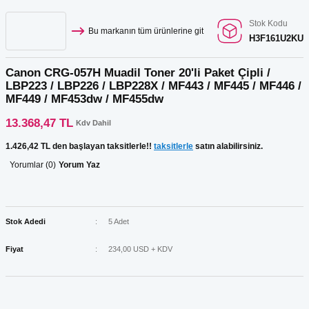
Stok Kodu
Bu markanın tüm ürünlerine git
H3F161U2KU
Canon CRG-057H Muadil Toner 20'li Paket Çipli /
LBP223 / LBP226 / LBP228X / MF443 / MF445 / MF446 /
MF449 / MF453dw / MF455dw
13.368,47 TL
Kdv Dahil
1.426,42 TL den başlayan taksitlerle!!
taksitlerle
satın alabilirsiniz.
Yorumlar (0)
Yorum Yaz
Stok Adedi
5 Adet
Fiyat
234,00 USD + KDV