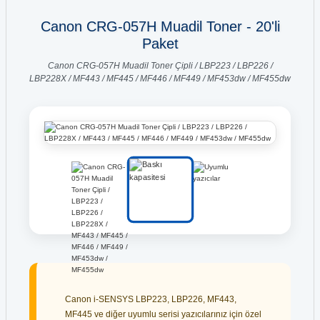
Canon CRG-057H Muadil Toner - 20'li
Paket
Canon CRG-057H Muadil Toner Çipli / LBP223 / LBP226 /
LBP228X / MF443 / MF445 / MF446 / MF449 / MF453dw / MF455dw
Canon i-SENSYS LBP223, LBP226, MF443,
MF445 ve diğer uyumlu serisi yazıcılarınız için özel