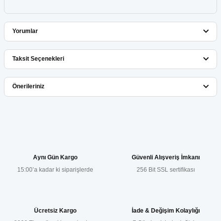
Yorumlar
Taksit Seçenekleri
Bu ürüne ilk yorumu siz yapın!
Önerileriniz
Yorum Yaz
Bu ürünün fiyat bilgisi, resim, ürün açıklamalarında ve diğer
konularda yetersiz gördüğünüz noktaları öneri formunu kullanarak
tarafımıza iletebilirsiniz.
Görüş ve önerileriniz için teşekkür ederiz.
Aynı Gün Kargo
Güvenli Alışveriş İmkanı
15:00’a kadar ki siparişlerde
256 Bit SSL sertifikası
Ürün resmi kalitesiz, bozuk veya görüntülenemiyor.
Ürün açıklamasında eksik bilgiler bulunuyor.
Ürün bilgilerinde hatalar bulunuyor.
Ücretsiz Kargo
İade & Değişim Kolaylığı
Ürün fiyatı diğer sitelerden daha pahalı.