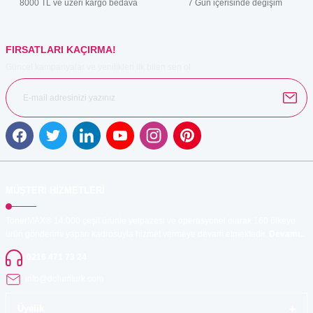
8000 TL ve üzeri kargo bedava
7 Gün içerisinde değişim
Bu ürüne benzer farklı alternatifler olmalı.
FIRSATLARI KAÇIRMA!
Güncel kampanyalar ve yenilikleri ilk bilen sen ol.
Gönder
MÜŞTERİ HİZMETLERİ
TonerMAX® 14.000 çeşit ürünle yelpazesi ve operasyonel olarak 160 ülkeye
ürün gönderimi yapan kadrosuyla hizmet vermeye devam etmektedir.
Devamı..
0216 471 73 24
info@dolumturk.com
Üyelik