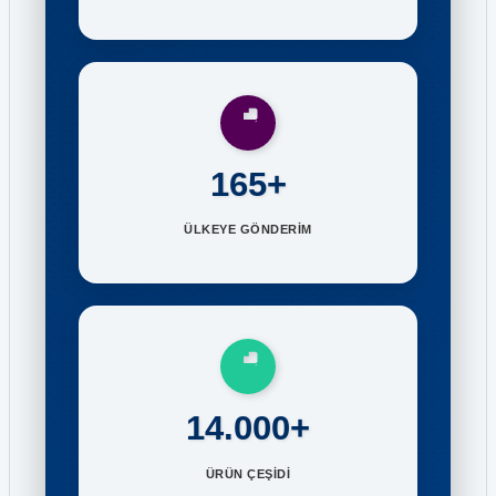
165+
ÜLKEYE GÖNDERİM
14.000+
ÜRÜN ÇEŞİDİ