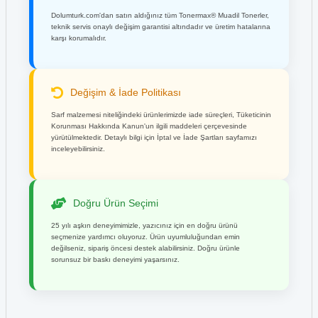
Dolumturk.com'dan satın aldığınız tüm Tonermax® Muadil Tonerler,
teknik servis onaylı değişim garantisi altındadır ve üretim hatalarına
karşı korumalıdır.
Değişim & İade Politikası
Sarf malzemesi niteliğindeki ürünlerimizde iade süreçleri, Tüketicinin
Korunması Hakkında Kanun'un ilgili maddeleri çerçevesinde
yürütülmektedir. Detaylı bilgi için İptal ve İade Şartları sayfamızı
inceleyebilirsiniz.
Doğru Ürün Seçimi
25 yılı aşkın deneyimimizle, yazıcınız için en doğru ürünü
seçmenize yardımcı oluyoruz. Ürün uyumluluğundan emin
değilseniz, sipariş öncesi destek alabilirsiniz. Doğru ürünle
sorunsuz bir baskı deneyimi yaşarsınız.