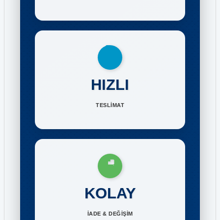
HIZLI
TESLİMAT
KOLAY
İADE & DEĞİŞİM