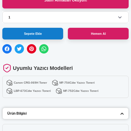
Satın Almadan Okuyun!
Sepete Ekle
Hemen Al
Uyumlu Yazıcı Modelleri
Canon CRG-069H Toner
MF-754Cdw Yazıcı Toneri
LBP-673Cdw Yazıcı Toneri
MF-752Cdw Yazıcı Toneri
Ürün Bilgisi