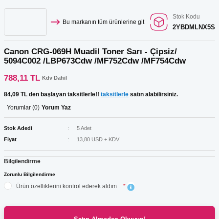
Stok Kodu
Bu markanın tüm ürünlerine git
2YBDMLNX5S
Canon CRG-069H Muadil Toner Sarı - Çipsiz/
5094C002 /LBP673Cdw /MF752Cdw /MF754Cdw
788,11 TL
Kdv Dahil
84,09 TL den başlayan taksitlerle!!
taksitlerle
satın alabilirsiniz.
Yorumlar (0)
Yorum Yaz
Stok Adedi
5 Adet
Fiyat
13,80 USD + KDV
Bilgilendirme
Zorunlu Bilgilendirme
Ürün özelliklerini kontrol ederek aldım
*