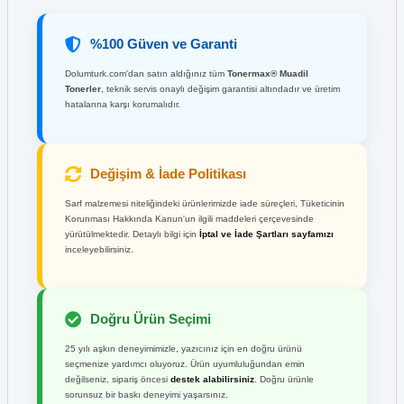
%100 Güven ve Garanti
Dolumturk.com'dan satın aldığınız tüm
Tonermax® Muadil
Tonerler
, teknik servis onaylı değişim garantisi altındadır ve üretim
hatalarına karşı korumalıdır.
Değişim & İade Politikası
Sarf malzemesi niteliğindeki ürünlerimizde iade süreçleri, Tüketicinin
Korunması Hakkında Kanun'un ilgili maddeleri çerçevesinde
yürütülmektedir. Detaylı bilgi için
İptal ve İade Şartları sayfamızı
inceleyebilirsiniz.
Doğru Ürün Seçimi
25 yılı aşkın deneyimimizle, yazıcınız için en doğru ürünü
seçmenize yardımcı oluyoruz. Ürün uyumluluğundan emin
değilseniz, sipariş öncesi
destek alabilirsiniz
. Doğru ürünle
sorunsuz bir baskı deneyimi yaşarsınız.