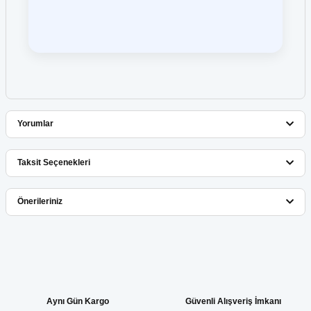
Yorumlar
Taksit Seçenekleri
Bu ürüne ilk yorumu siz yapın!
Önerileriniz
Yorum Yaz
Bu ürünün fiyat bilgisi, resim, ürün açıklamalarında ve diğer
konularda yetersiz gördüğünüz noktaları öneri formunu kullanarak
tarafımıza iletebilirsiniz.
Görüş ve önerileriniz için teşekkür ederiz.
Aynı Gün Kargo
Güvenli Alışveriş İmkanı