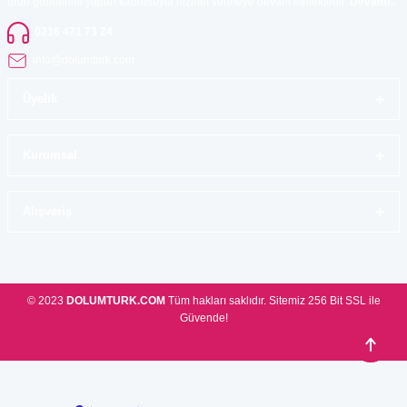
ürün gönderimi yapan kadrosuyla hizmet vermeye devam etmektedir.
Devamı..
0216 471 73 24
info@dolumturk.com
Üyelik
Kurumsal
Alışveriş
© 2023
DOLUMTURK.COM
Tüm hakları saklıdır. Sitemiz 256 Bit SSL ile
Güvende!