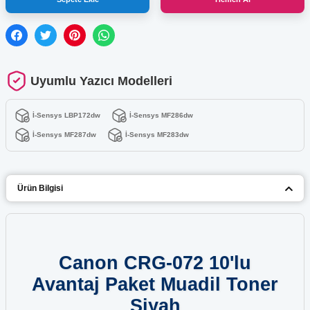
Uyumlu Yazıcı Modelleri
İ-Sensys LBP172dw
İ-Sensys MF286dw
İ-Sensys MF287dw
İ-Sensys MF283dw
Ürün Bilgisi
Canon CRG-072 10'lu
Avantaj Paket Muadil Toner
Siyah