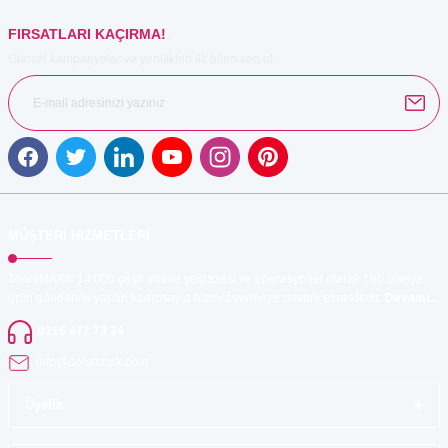
FIRSATLARI KAÇIRMA!
Güncel kampanyalar ve yenilikleri ilk bilen sen ol.
Gönder
MÜŞTERİ HİZMETLERİ
TonerMAX® 14.000 çeşit ürünle yelpazesi ve operasyonel olarak 160 ülkeye
ürün gönderimi yapan kadrosuyla hizmet vermeye devam etmektedir.
Devamı..
0216 471 73 24
info@dolumturk.com
Üyelik