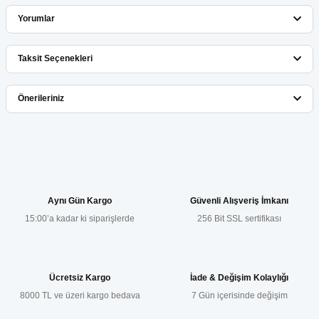
Yorumlar
Taksit Seçenekleri
Bu ürüne ilk yorumu siz yapın!
Önerileriniz
Yorum Yaz
Bu ürünün fiyat bilgisi, resim, ürün açıklamalarında ve diğer
konularda yetersiz gördüğünüz noktaları öneri formunu kullanarak
tarafımıza iletebilirsiniz.
Görüş ve önerileriniz için teşekkür ederiz.
Aynı Gün Kargo
Güvenli Alışveriş İmkanı
15:00’a kadar ki siparişlerde
256 Bit SSL sertifikası
Ürün resmi kalitesiz, bozuk veya görüntülenemiyor.
Ürün açıklamasında eksik bilgiler bulunuyor.
Ürün bilgilerinde hatalar bulunuyor.
Ücretsiz Kargo
İade & Değişim Kolaylığı
Ürün fiyatı diğer sitelerden daha pahalı.
8000 TL ve üzeri kargo bedava
7 Gün içerisinde değişim
Bu ürüne benzer farklı alternatifler olmalı.