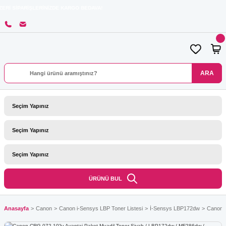
RİŞLERİNİZDE KARGO BEDAVA!
ARA
ÜRÜNÜ BUL
Anasayfa
Canon
Canon i-Sensys LBP Toner Listesi
İ-Sensys LBP172dw
Canon C