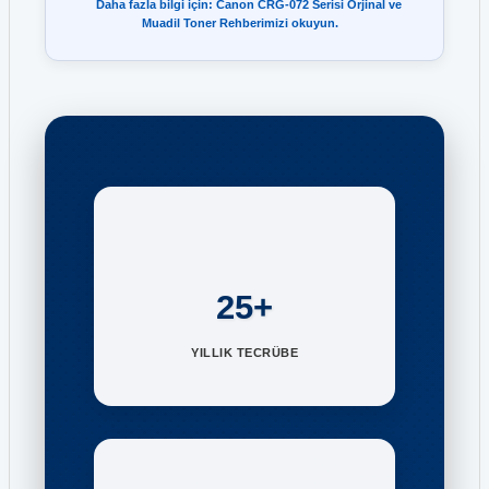
Daha fazla bilgi için: Canon CRG-072 Serisi Orjinal ve
Muadil Toner Rehberimizi okuyun.
25+
YILLIK TECRÜBE