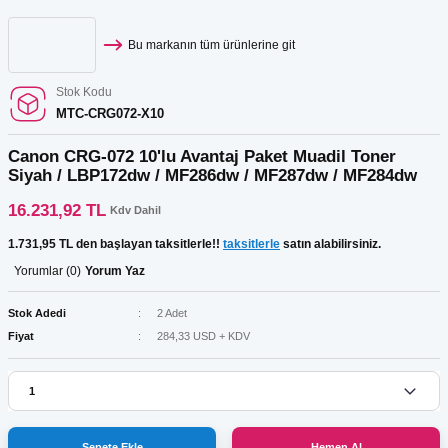
Bu markanın tüm ürünlerine git
Stok Kodu
MTC-CRG072-X10
Canon CRG-072 10'lu Avantaj Paket Muadil Toner
Siyah / LBP172dw / MF286dw / MF287dw / MF284dw
16.231,92 TL
Kdv Dahil
1.731,95 TL den başlayan taksitlerle!!
taksitlerle
satın alabilirsiniz.
Yorumlar (0)
Yorum Yaz
Stok Adedi
2 Adet
Fiyat
284,33 USD + KDV
Sepete Ekle
Hemen Al