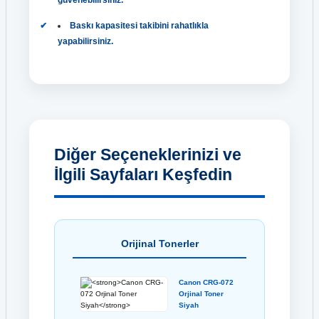
Baskı kapasitesi takibini rahatlıkla
yapabilirsiniz.
Diğer Seçeneklerinizi ve
İlgili Sayfaları Keşfedin
Orijinal Tonerler
Canon CRG-072
Orjinal Toner
Siyah