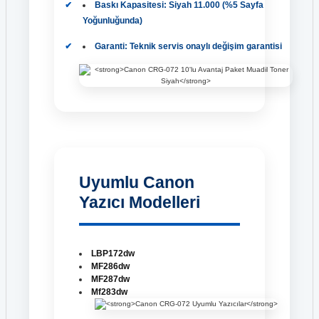
Baskı Kapasitesi:
Siyah 11.000 (%5 Sayfa
Yoğunluğunda)
Garanti:
Teknik servis onaylı değişim garantisi
Uyumlu Canon
Yazıcı Modelleri
LBP172dw
MF286dw
MF287dw
Mf283dw