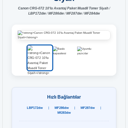
Canon CRG-072 10'lu Avantaj Paket Muadil Toner Siyah
/
LBP172dw
/
MF286dw
/
MF287dw
/
MF284dw
Hızlı Bağlantılar
LBP172dw
|
MF286dw
|
MF287dw
|
Mf283dw