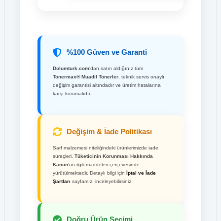
%100 Güven ve Garanti
Dolumturk.com
'dan satın aldığınız tüm
Tonermax® Muadil Tonerler
, teknik servis onaylı
değişim garantisi altındadır ve üretim hatalarına
karşı korumalıdır.
Değişim & İade Politikası
Sarf malzemesi niteliğindeki ürünlerimizde iade
süreçleri,
Tüketicinin Korunması Hakkında
Kanun
'un ilgili maddeleri çerçevesinde
yürütülmektedir. Detaylı bilgi için
İptal ve İade
Şartları
sayfamızı inceleyebilirsiniz.
Doğru Ürün Seçimi