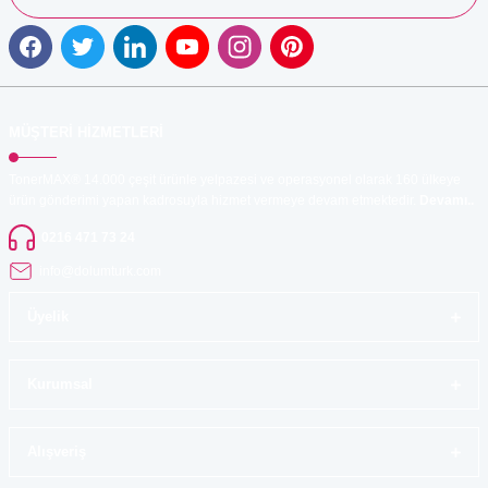
MÜŞTERİ HİZMETLERİ
TonerMAX® 14.000 çeşit ürünle yelpazesi ve operasyonel olarak 160 ülkeye
ürün gönderimi yapan kadrosuyla hizmet vermeye devam etmektedir.
Devamı..
0216 471 73 24
info@dolumturk.com
Üyelik
Kurumsal
Alışveriş