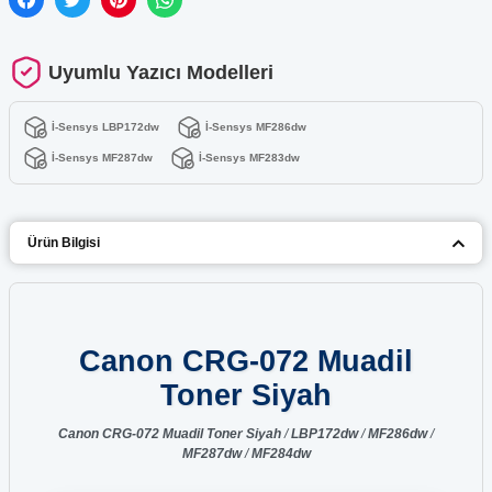
Uyumlu Yazıcı Modelleri
İ-Sensys LBP172dw
İ-Sensys MF286dw
İ-Sensys MF287dw
İ-Sensys MF283dw
Ürün Bilgisi
Canon CRG-072 Muadil
Toner Siyah
Canon CRG-072 Muadil Toner Siyah
/
LBP172dw
/
MF286dw
/
MF287dw
/
MF284dw