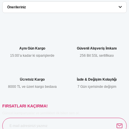
Bu ürüne ilk yorumu siz yapın!
Önerileriniz
Yorum Yaz
Bu ürünün fiyat bilgisi, resim, ürün açıklamalarında ve diğer
konularda yetersiz gördüğünüz noktaları öneri formunu kullanarak
tarafımıza iletebilirsiniz.
Görüş ve önerileriniz için teşekkür ederiz.
Aynı Gün Kargo
Güvenli Alışveriş İmkanı
15:00’a kadar ki siparişlerde
256 Bit SSL sertifikası
Ürün resmi kalitesiz, bozuk veya görüntülenemiyor.
Ürün açıklamasında eksik bilgiler bulunuyor.
Ürün bilgilerinde hatalar bulunuyor.
Ücretsiz Kargo
İade & Değişim Kolaylığı
Ürün fiyatı diğer sitelerden daha pahalı.
8000 TL ve üzeri kargo bedava
7 Gün içerisinde değişim
Bu ürüne benzer farklı alternatifler olmalı.
FIRSATLARI KAÇIRMA!
Güncel kampanyalar ve yenilikleri ilk bilen sen ol.
Gönder