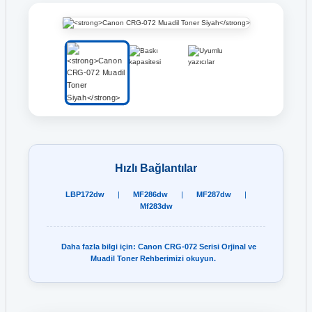
Hızlı Bağlantılar
LBP172dw
|
MF286dw
|
MF287dw
|
Mf283dw
Daha fazla bilgi için: Canon CRG-072 Serisi Orjinal ve
Muadil Toner Rehberimizi okuyun.