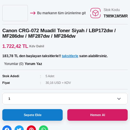
Stok Kodu
Bu markanın tüm ürünlerine git
T989K1M5MR
Canon CRG-072 Muadil Toner Siyah / LBP172dw /
MF286dw / MF287dw / MF284dw
1.722,42 TL
Kdv Dahil
183,78 TL den başlayan taksitlerle!!
taksitlerle
satın alabilirsiniz.
Yorumlar (0)
Yorum Yaz
Stok Adedi
5 Adet
Fiyat
30,16 USD + KDV
Sepete Ekle
Hemen Al