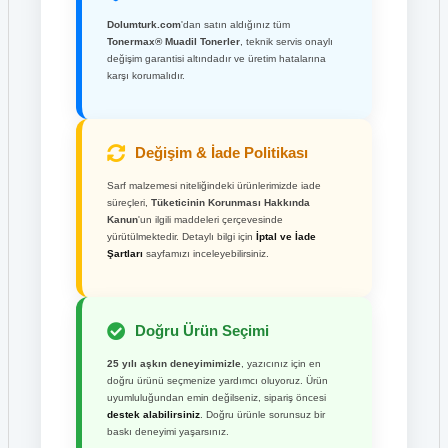
Dolumturk.com
'dan satın aldığınız tüm
Tonermax® Muadil Tonerler
, teknik servis onaylı
değişim garantisi altındadır ve üretim hatalarına
karşı korumalıdır.
Değişim & İade Politikası
Sarf malzemesi niteliğindeki ürünlerimizde iade
süreçleri,
Tüketicinin Korunması Hakkında
Kanun
'un ilgili maddeleri çerçevesinde
yürütülmektedir. Detaylı bilgi için
İptal ve İade
Şartları
sayfamızı inceleyebilirsiniz.
Doğru Ürün Seçimi
25 yılı aşkın deneyimimizle
, yazıcınız için en
doğru ürünü seçmenize yardımcı oluyoruz. Ürün
uyumluluğundan emin değilseniz, sipariş öncesi
destek alabilirsiniz
. Doğru ürünle sorunsuz bir
baskı deneyimi yaşarsınız.