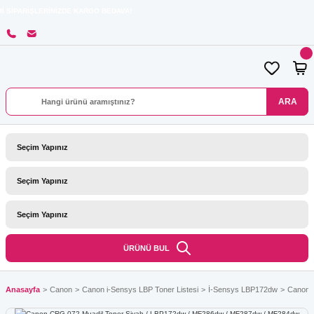
LERİNİZDE KARGO BEDAVA!
ARA
ÜRÜNÜ BUL
Anasayfa
Canon
Canon i-Sensys LBP Toner Listesi
İ-Sensys LBP172dw
Canon 