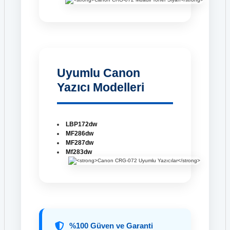
Uyumlu Canon
Yazıcı Modelleri
LBP172dw
MF286dw
MF287dw
Mf283dw
%100 Güven ve Garanti