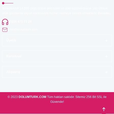
TonerMAX® 14.000 çeşit ürünle yelpazesi ve operasyonel olarak 160 ülkeye
ürün gönderimi yapan kadrosuyla hizmet vermeye devam etmektedir.
Devamı..
0216 471 73 24
info@dolumturk.com
Üyelik
Kurumsal
Alışveriş
© 2023
DOLUMTURK.COM
Tüm hakları saklıdır. Sitemiz 256 Bit SSL ile
Güvende!