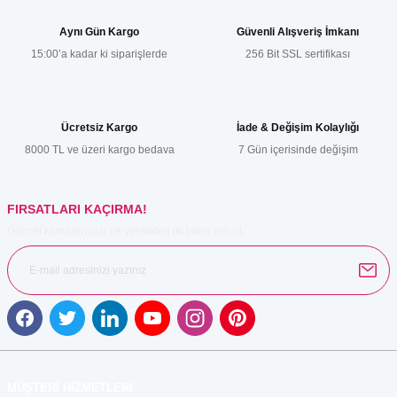
Görüş ve önerileriniz için teşekkür ederiz.
Aynı Gün Kargo
Güvenli Alışveriş İmkanı
15:00’a kadar ki siparişlerde
256 Bit SSL sertifikası
Ürün resmi kalitesiz, bozuk veya görüntülenemiyor.
Ürün açıklamasında eksik bilgiler bulunuyor.
Ürün bilgilerinde hatalar bulunuyor.
Ücretsiz Kargo
İade & Değişim Kolaylığı
Ürün fiyatı diğer sitelerden daha pahalı.
8000 TL ve üzeri kargo bedava
7 Gün içerisinde değişim
Bu ürüne benzer farklı alternatifler olmalı.
FIRSATLARI KAÇIRMA!
Güncel kampanyalar ve yenilikleri ilk bilen sen ol.
Gönder
MÜŞTERİ HİZMETLERİ