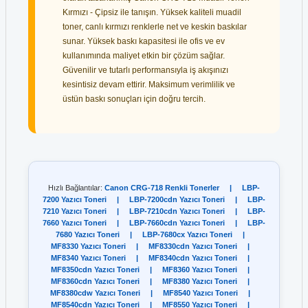
Kırmızı - Çipsiz ile tanışın. Yüksek kaliteli muadil
toner, canlı kırmızı renklerle net ve keskin baskılar
sunar. Yüksek baskı kapasitesi ile ofis ve ev
kullanımında maliyet etkin bir çözüm sağlar.
Güvenilir ve tutarlı performansıyla iş akışınızı
kesintisiz devam ettirir. Maksimum verimlilik ve
üstün baskı sonuçları için doğru tercih.
Hızlı Bağlantılar:
Canon CRG-718 Renkli Tonerler
|
LBP-
7200 Yazıcı Toneri
|
LBP-7200cdn Yazıcı Toneri
|
LBP-
7210 Yazıcı Toneri
|
LBP-7210cdn Yazıcı Toneri
|
LBP-
7660 Yazıcı Toneri
|
LBP-7660cdn Yazıcı Toneri
|
LBP-
7680 Yazıcı Toneri
|
LBP-7680cx Yazıcı Toneri
|
MF8330 Yazıcı Toneri
|
MF8330cdn Yazıcı Toneri
|
MF8340 Yazıcı Toneri
|
MF8340cdn Yazıcı Toneri
|
MF8350cdn Yazıcı Toneri
|
MF8360 Yazıcı Toneri
|
MF8360cdn Yazıcı Toneri
|
MF8380 Yazıcı Toneri
|
MF8380cdw Yazıcı Toneri
|
MF8540 Yazıcı Toneri
|
MF8540cdn Yazıcı Toneri
|
MF8550 Yazıcı Toneri
|