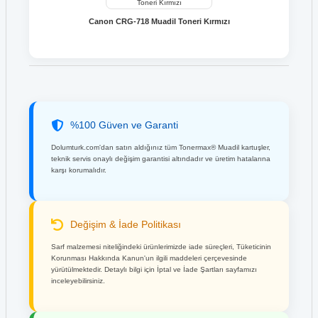
Canon CRG-718 Muadil Toneri Kırmızı
%100 Güven ve Garanti
Dolumturk.com'dan satın aldığınız tüm Tonermax® Muadil kartuşler,
teknik servis onaylı değişim garantisi altındadır ve üretim hatalarına
karşı korumalıdır.
Değişim & İade Politikası
Sarf malzemesi niteliğindeki ürünlerimizde iade süreçleri, Tüketicinin
Korunması Hakkında Kanun'un ilgili maddeleri çerçevesinde
yürütülmektedir. Detaylı bilgi için İptal ve İade Şartları sayfamızı
inceleyebilirsiniz.