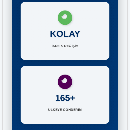
KOLAY
İADE & DEĞİŞİM
165+
ÜLKEYE GÖNDERİM