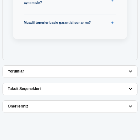
aynı mıdır?
Muadil tonerler baskı garantisi sunar mı?
Yorumlar
Taksit Seçenekleri
Bu ürüne ilk yorumu siz yapın!
Önerileriniz
Yorum Yaz
Bu ürünün fiyat bilgisi, resim, ürün açıklamalarında ve diğer
konularda yetersiz gördüğünüz noktaları öneri formunu kullanarak
tarafımıza iletebilirsiniz.