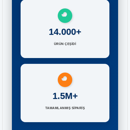
14.000+
ÜRÜN ÇEŞİDİ
1.5M+
TAMAMLANMIŞ SİPARİŞ