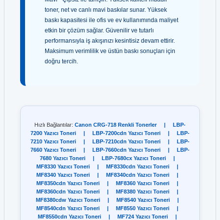
toner, net ve canlı mavi baskılar sunar. Yüksek
baskı kapasitesi ile ofis ve ev kullanımında maliyet
etkin bir çözüm sağlar. Güvenilir ve tutarlı
performansıyla iş akışınızı kesintisiz devam ettirir.
Maksimum verimlilik ve üstün baskı sonuçları için
doğru tercih.
Hızlı Bağlantılar:
Canon CRG-718 Renkli Tonerler
|
LBP-
7200 Yazıcı Toneri
|
LBP-7200cdn Yazıcı Toneri
|
LBP-
7210 Yazıcı Toneri
|
LBP-7210cdn Yazıcı Toneri
|
LBP-
7660 Yazıcı Toneri
|
LBP-7660cdn Yazıcı Toneri
|
LBP-
7680 Yazıcı Toneri
|
LBP-7680cx Yazıcı Toneri
|
MF8330 Yazıcı Toneri
|
MF8330cdn Yazıcı Toneri
|
MF8340 Yazıcı Toneri
|
MF8340cdn Yazıcı Toneri
|
MF8350cdn Yazıcı Toneri
|
MF8360 Yazıcı Toneri
|
MF8360cdn Yazıcı Toneri
|
MF8380 Yazıcı Toneri
|
MF8380cdw Yazıcı Toneri
|
MF8540 Yazıcı Toneri
|
MF8540cdn Yazıcı Toneri
|
MF8550 Yazıcı Toneri
|
MF8550cdn Yazıcı Toneri
|
MF724 Yazıcı Toneri
|