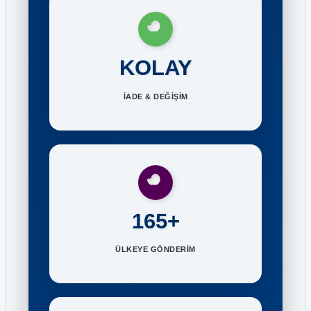
KOLAY
İADE & DEĞİŞİM
165+
ÜLKEYE GÖNDERİM