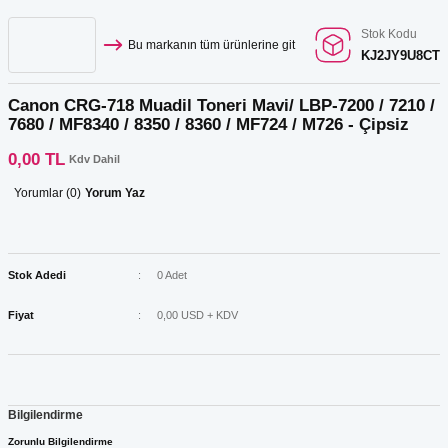
Stok Kodu
Bu markanın tüm ürünlerine git
KJ2JY9U8CT
Canon CRG-718 Muadil Toneri Mavi/ LBP-7200 / 7210 /
7680 / MF8340 / 8350 / 8360 / MF724 / M726 - Çipsiz
0,00 TL
Kdv Dahil
Yorumlar (0)
Yorum Yaz
Stok Adedi
0 Adet
Fiyat
0,00 USD + KDV
Bilgilendirme
Zorunlu Bilgilendirme