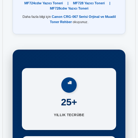
MF724cdw Yazıcı Toneri
|
MF728 Yazıcı Toneri
|
MF728cdw Yazıcı Toneri
Daha fazla bilgi için
Canon CRG-067 Serisi Orjinal ve Muadil
Toner Rehber
okuyunuz.
25+
YILLIK TECRÜBE