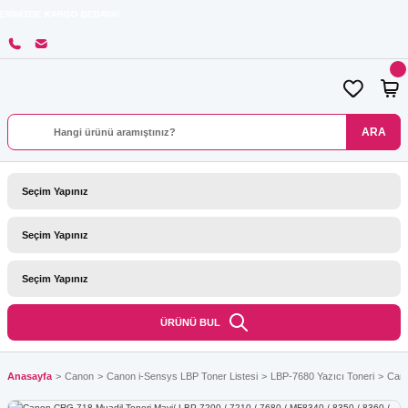
RGO BEDAVA!
ARA
ÜRÜNÜ BUL
Anasayfa
Canon
Canon i-Sensys LBP Toner Listesi
LBP-7680 Yazıcı Toneri
Cano