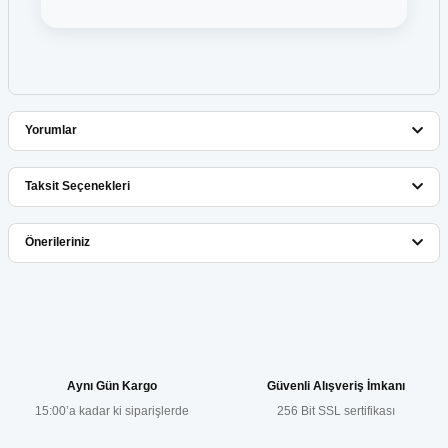
Yorumlar
Taksit Seçenekleri
Bu ürüne ilk yorumu siz yapın!
Önerileriniz
Yorum Yaz
Bu ürünün fiyat bilgisi, resim, ürün açıklamalarında ve diğer
konularda yetersiz gördüğünüz noktaları öneri formunu kullanarak
tarafımıza iletebilirsiniz.
Görüş ve önerileriniz için teşekkür ederiz.
Aynı Gün Kargo
Güvenli Alışveriş İmkanı
15:00’a kadar ki siparişlerde
256 Bit SSL sertifikası
Ürün resmi kalitesiz, bozuk veya görüntülenemiyor.
Ürün açıklamasında eksik bilgiler bulunuyor.