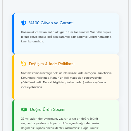
%100 Güven ve Garanti
Dolumturk.com'dan satın aldığınız tüm Tonermax® Muadil kartuşler,
teknik servis onaylı değişim garantisi altındadır ve üretim hatalarına
karşı korumalıdır.
Değişim & İade Politikası
Sarf malzemesi niteliğindeki ürünlerimizde iade süreçleri, Tüketicinin
Korunması Hakkında Kanun'un ilgili maddeleri çerçevesinde
yürütülmektedir. Detaylı bilgi için İptal ve İade Şartları sayfamızı
inceleyebilirsiniz.
Doğru Ürün Seçimi
25 yılı aşkın deneyimimizle, yazıcınız için en doğru ürünü
seçmenize yardımcı oluyoruz. Ürün uyumluluğundan emin
değilseniz, sipariş öncesi destek alabilirsiniz. Doğru ürünle