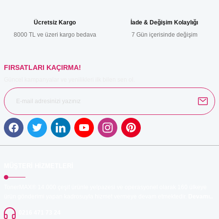
Ürün bilgilerinde hatalar bulunuyor.
Ücretsiz Kargo
İade & Değişim Kolaylığı
Ürün fiyatı diğer sitelerden daha pahalı.
8000 TL ve üzeri kargo bedava
7 Gün içerisinde değişim
Bu ürüne benzer farklı alternatifler olmalı.
FIRSATLARI KAÇIRMA!
Güncel kampanyalar ve yenilikleri ilk bilen sen ol.
Gönder
MÜŞTERİ HİZMETLERİ
TonerMAX® 14.000 çeşit ürünle yelpazesi ve operasyonel olarak 160 ülkeye
ürün gönderimi yapan kadrosuyla hizmet vermeye devam etmektedir.
Devamı..
0216 471 73 24