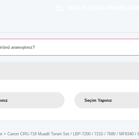
8000 TL ÜZERİ SİPARİŞLERİNİZDE KA
er
Canon CRG-718 Muadil Toneri Set / LBP-7200 / 7210 / 7680 / MF8340 / 8