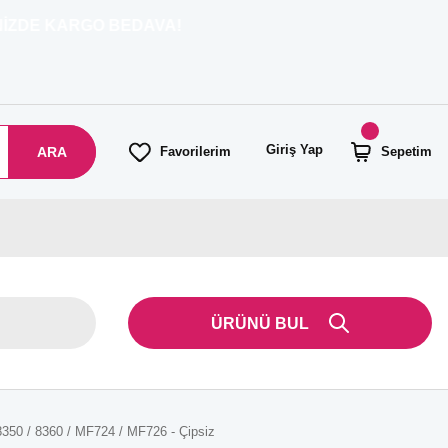
RGO BEDAVA!
Giriş Yap
ARA
Favorilerim
Sepetim
ÜRÜNÜ BUL
350 / 8360 / MF724 / MF726 - Çipsiz