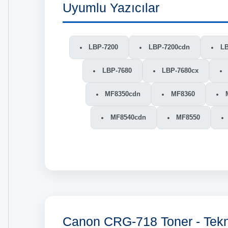
Uyumlu Yazıcılar
LBP-7200
LBP-7200cdn
LB
LBP-7680
LBP-7680cx
MF8350cdn
MF8360
MF8540cdn
MF8550
Canon CRG-718 Toner - Tekni