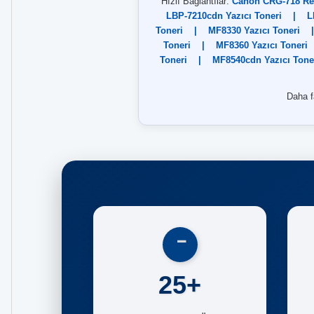
Hızlı Bağlantılar:
Canon CRG-718 Ren
LBP-7210cdn Yazıcı Toneri
|
L
Toneri
|
MF8330 Yazıcı Toneri
|
Toneri
|
MF8360 Yazıcı Toneri
Toneri
|
MF8540cdn Yazıcı Tone
Daha fa
25+