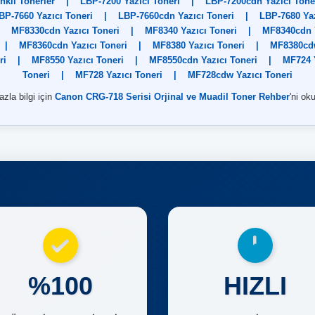
kli Tonerler
|
LBP-7200 Yazıcı Toneri
|
LBP-7200cdn Yazıcı Tone
BP-7660 Yazıcı Toneri
|
LBP-7660cdn Yazıcı Toneri
|
LBP-7680 Yaz
MF8330cdn Yazıcı Toneri
|
MF8340 Yazıcı Toneri
|
MF8340cdn Y
|
MF8360cdn Yazıcı Toneri
|
MF8380 Yazıcı Toneri
|
MF8380cdw
ri
|
MF8550 Yazıcı Toneri
|
MF8550cdn Yazıcı Toneri
|
MF724 Y
Toneri
|
MF728 Yazıcı Toneri
|
MF728cdw Yazıcı Toneri
zla bilgi için
Canon CRG-718 Serisi Orjinal ve Muadil Toner Rehber
'ni ok
%100
HIZLI