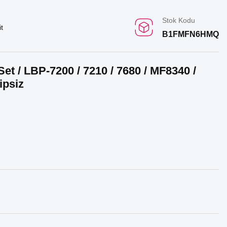
Stok Kodu
t
B1FMFN6HMQ
t / LBP-7200 / 7210 / 7680 / MF8340 /
ipsiz