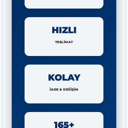
HIZLI
TESLİMAT
KOLAY
İADE & DEĞİŞİM
165+