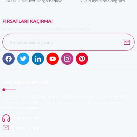
8000 TL ve üzeri kargo bedava
7 Gün içerisinde değişim
Bu ürüne benzer farklı alternatifler olmalı.
FIRSATLARI KAÇIRMA!
Güncel kampanyalar ve yenilikleri ilk bilen sen ol.
Gönder
MÜŞTERİ HİZMETLERİ
TonerMAX® 14.000 çeşit ürünle yelpazesi ve operasyonel olarak 160
ülkeye ürün gönderimi yapan kadrosuyla hizmet vermeye devam
etmektedir.
Devamı..
0216 471 73 24
info@dolumturk.com