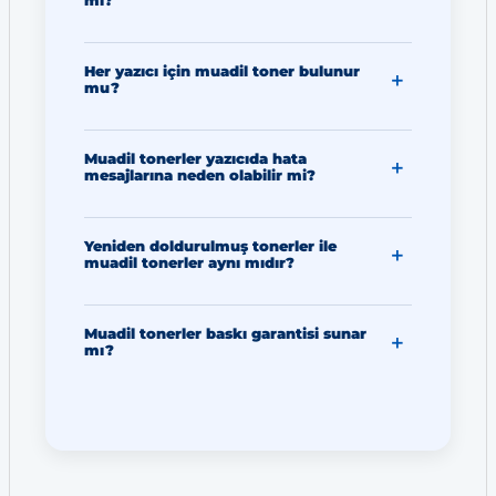
mi?
Her yazıcı için muadil toner bulunur
mu?
Muadil tonerler yazıcıda hata
mesajlarına neden olabilir mi?
Yeniden doldurulmuş tonerler ile
muadil tonerler aynı mıdır?
Muadil tonerler baskı garantisi sunar
mı?