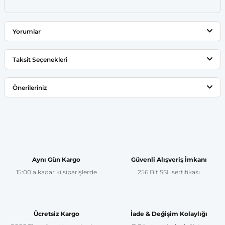
Yorumlar
Taksit Seçenekleri
Bu ürüne ilk yorumu siz yapın!
Önerileriniz
Yorum Yaz
Bu ürünün fiyat bilgisi, resim, ürün açıklamalarında ve diğer
konularda yetersiz gördüğünüz noktaları öneri formunu
kullanarak tarafımıza iletebilirsiniz.
Görüş ve önerileriniz için teşekkür ederiz.
Aynı Gün Kargo
Güvenli Alışveriş İmkanı
15:00’a kadar ki siparişlerde
256 Bit SSL sertifikası
Ürün resmi kalitesiz, bozuk veya görüntülenemiyor.
Ürün açıklamasında eksik bilgiler bulunuyor.
Ürün bilgilerinde hatalar bulunuyor.
Ücretsiz Kargo
İade & Değişim Kolaylığı
Ürün fiyatı diğer sitelerden daha pahalı.