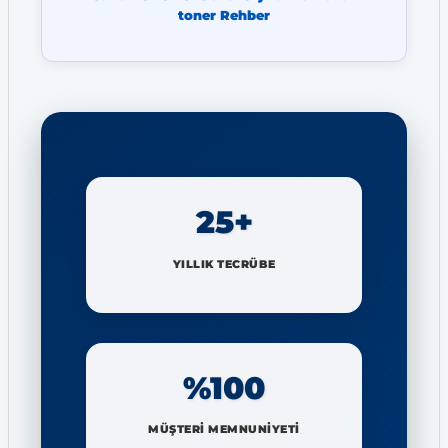
toner Rehber
25+
YILLIK TECRÜBE
%100
MÜŞTERİ MEMNUNİYETİ