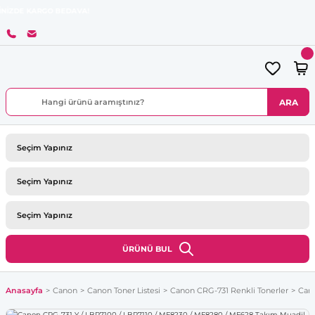
ARGO BEDAVA!
ARA
ÜRÜNÜ BUL
Anasayfa
Canon
Canon Toner Listesi
Canon CRG-731 Renkli Tonerler
Cano