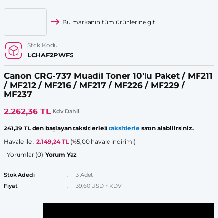
Bu markanın tüm ürünlerine git
Stok Kodu
LCHAF2PWFS
Canon CRG-737 Muadil Toner 10'lu Paket / MF211
/ MF212 / MF216 / MF217 / MF226 / MF229 /
MF237
2.262,36 TL
Kdv Dahil
241,39 TL den başlayan taksitlerle!!
taksitlerle
satın alabilirsiniz.
Havale ile :
2.149,24 TL
(%5,00 havale indirimi)
Yorumlar (0)
Yorum Yaz
Stok Adedi
3 Adet
Fiyat
39,60 USD + KDV