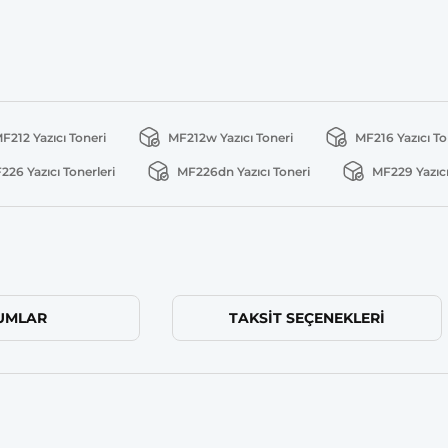
F212 Yazıcı Toneri
MF212w Yazıcı Toneri
MF216 Yazıcı To
226 Yazıcı Tonerleri
MF226dn Yazıcı Toneri
MF229 Yazıcı
UMLAR
TAKSIT SEÇENEKLERI