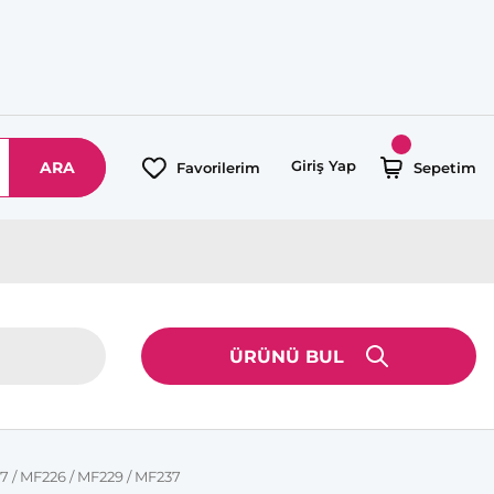
Giriş Yap
ARA
Favorilerim
Sepetim
ÜRÜNÜ BUL
7 / MF226 / MF229 / MF237