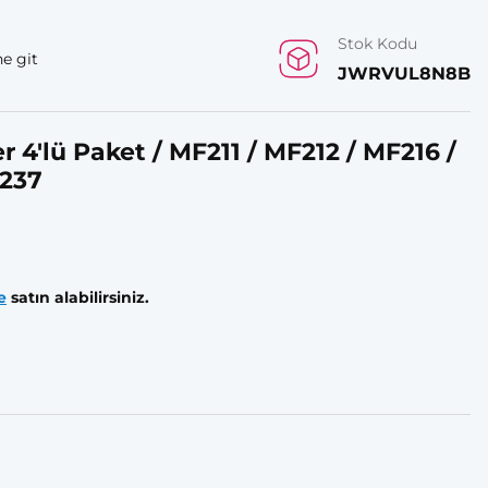
Stok Kodu
e git
JWRVUL8N8B
4'lü Paket / MF211 / MF212 / MF216 /
F237
e
satın alabilirsiniz.