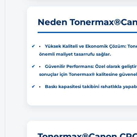
Neden Tonermax®Cano
Yüksek Kaliteli ve Ekonomik Çözüm: Toner
önemli maliyet tasarrufu sağlar.
Güvenilir Performans: Özel olarak gelişti
sonuçlar için Tonermax® kalitesine güvenebi
Baskı kapasitesi takibini rahatlıkla yapabi
Tonermax®Canon CRG-7