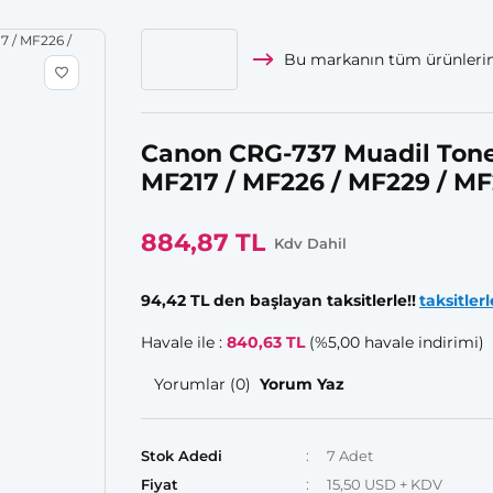
Bu markanın tüm ürünlerin
Canon CRG-737 Muadil Toner 
MF217 / MF226 / MF229 / M
884,87 TL
Kdv Dahil
94,42 TL den başlayan taksitlerle!!
taksitlerl
Havale ile :
840,63 TL
(%5,00 havale indirimi)
Yorumlar (0)
Yorum Yaz
Stok Adedi
7 Adet
Fiyat
15,50 USD + KDV