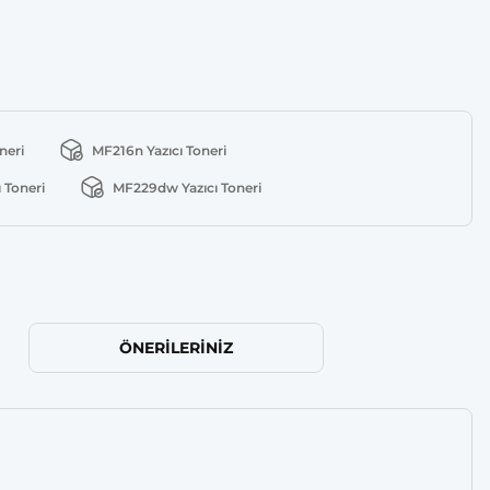
neri
MF216n Yazıcı Toneri
 Toneri
MF229dw Yazıcı Toneri
ÖNERILERINIZ