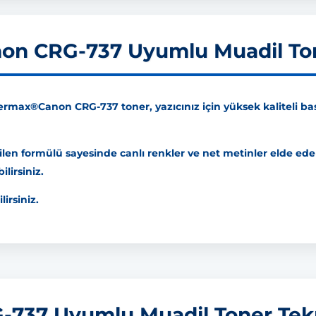
n CRG-737 Uyumlu Muadil To
max®Canon CRG-737 toner, yazıcınız için yüksek kaliteli bask
rilen formülü sayesinde canlı renkler ve net metinler elde eder
lirsiniz.
lirsiniz.
37 Uyumlu Muadil Toner Tekni