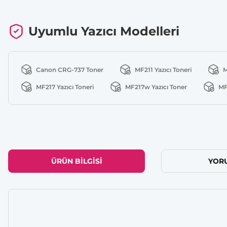
Uyumlu Yazıcı Modelleri
Canon CRG-737 Toner
MF211 Yazıcı Toneri
M
MF217 Yazıcı Toneri
MF217w Yazıcı Toner
MF
ÜRÜN BILGISI
YOR