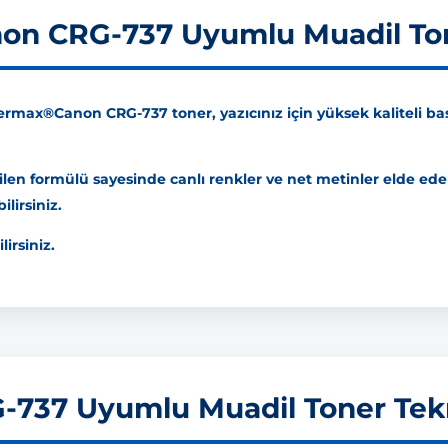
n CRG-737 Uyumlu Muadil To
max®Canon CRG-737 toner, yazıcınız için yüksek kaliteli bask
rilen formülü sayesinde canlı renkler ve net metinler elde eder
lirsiniz.
lirsiniz.
37 Uyumlu Muadil Toner Tekni