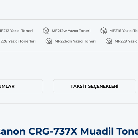
F212 Yazıcı Toneri
MF212w Yazıcı Toneri
MF216 Yazıcı To
226 Yazıcı Tonerleri
MF226dn Yazıcı Toneri
MF229 Yazıcı
UMLAR
TAKSIT SEÇENEKLERI
anon CRG-737X Muadil Ton