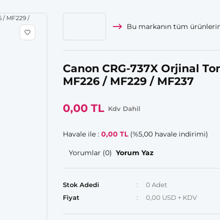
Bu markanın tüm ürünlerin
Canon CRG-737X Orjinal Tone
MF226 / MF229 / MF237
0,00 TL
Kdv Dahil
Havale ile :
0,00 TL
(%5,00 havale indirimi)
Yorumlar (0)
Yorum Yaz
Stok Adedi
0 Adet
Fiyat
0,00 USD + KDV