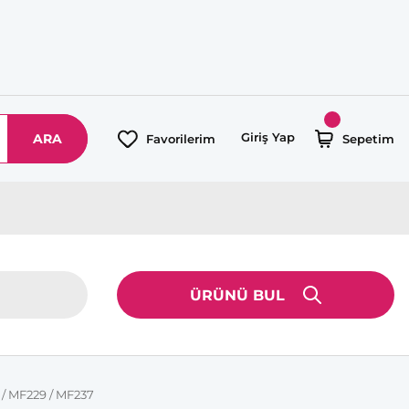
Giriş Yap
ARA
Favorilerim
Sepetim
ÜRÜNÜ BUL
 / MF229 / MF237