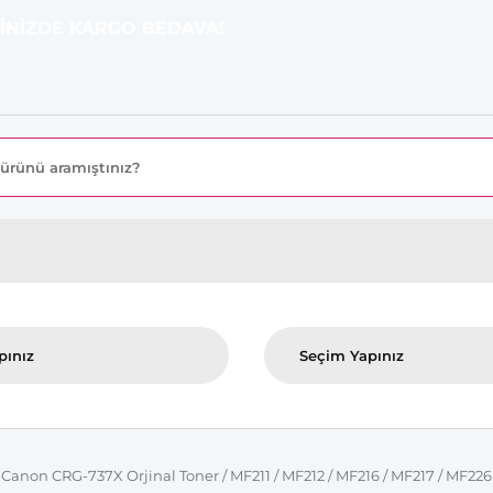
E KARGO BEDAVA!
Canon CRG-737X Orjinal Toner / MF211 / MF212 / MF216 / MF217 / MF226