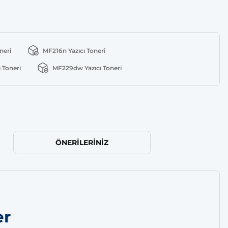
neri
MF216n Yazıcı Toneri
 Toneri
MF229dw Yazıcı Toneri
ÖNERILERINIZ
er