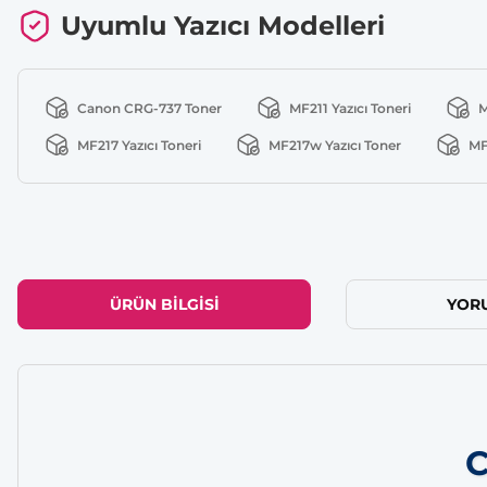
Uyumlu Yazıcı Modelleri
Canon CRG-737 Toner
MF211 Yazıcı Toneri
M
MF217 Yazıcı Toneri
MF217w Yazıcı Toner
MF
ÜRÜN BILGISI
YOR
C