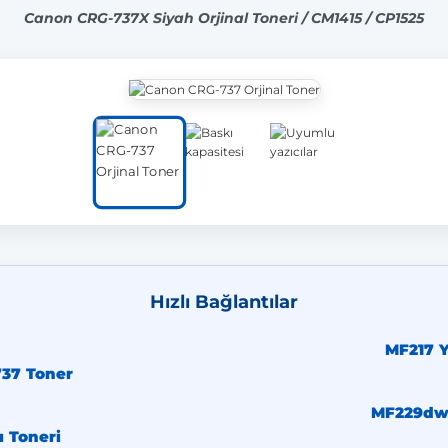
Canon CRG-737X Siyah Orjinal Toneri / CM1415 / CP1525
Hızlı Bağlantılar
MF217 Y
37 Toner
MF229dw 
ı Toneri