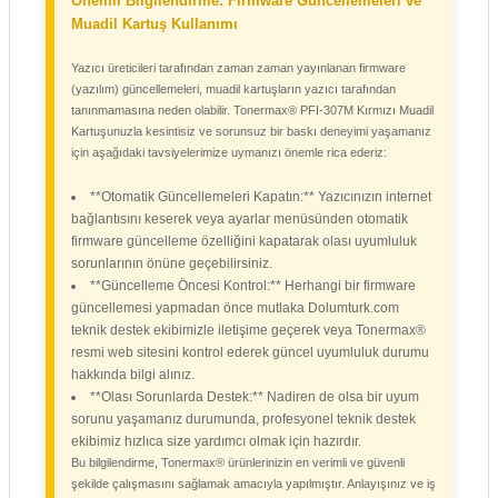
Önemli Bilgilendirme: Firmware Güncellemeleri ve
Muadil Kartuş Kullanımı
Yazıcı üreticileri tarafından zaman zaman yayınlanan firmware
(yazılım) güncellemeleri, muadil kartuşların yazıcı tarafından
tanınmamasına neden olabilir. Tonermax® PFI-307M Kırmızı Muadil
Kartuşunuzla kesintisiz ve sorunsuz bir baskı deneyimi yaşamanız
için aşağıdaki tavsiyelerimize uymanızı önemle rica ederiz:
**Otomatik Güncellemeleri Kapatın:** Yazıcınızın internet
bağlantısını keserek veya ayarlar menüsünden otomatik
firmware güncelleme özelliğini kapatarak olası uyumluluk
sorunlarının önüne geçebilirsiniz.
**Güncelleme Öncesi Kontrol:** Herhangi bir firmware
güncellemesi yapmadan önce mutlaka Dolumturk.com
teknik destek ekibimizle iletişime geçerek veya Tonermax®
resmi web sitesini kontrol ederek güncel uyumluluk durumu
hakkında bilgi alınız.
**Olası Sorunlarda Destek:** Nadiren de olsa bir uyum
sorunu yaşamanız durumunda, profesyonel teknik destek
ekibimiz hızlıca size yardımcı olmak için hazırdır.
Bu bilgilendirme, Tonermax® ürünlerinizin en verimli ve güvenli
şekilde çalışmasını sağlamak amacıyla yapılmıştır. Anlayışınız ve iş