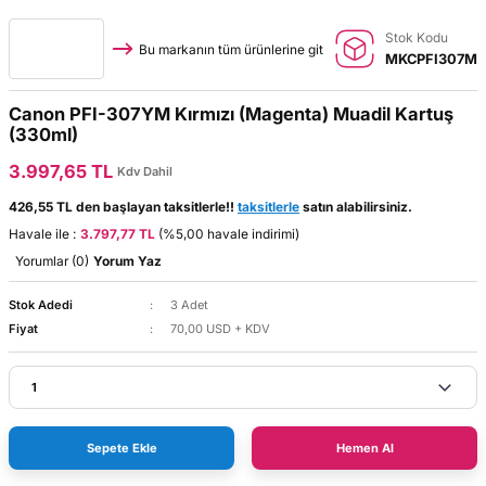
Stok Kodu
Bu markanın tüm ürünlerine git
MKCPFI307M
Canon PFI-307YM Kırmızı (Magenta) Muadil Kartuş
(330ml)
3.997,65 TL
Kdv Dahil
426,55 TL den başlayan taksitlerle!!
taksitlerle
satın alabilirsiniz.
Havale ile :
3.797,77 TL
(%5,00 havale indirimi)
Yorumlar (0)
Yorum Yaz
Stok Adedi
3 Adet
Fiyat
70,00 USD + KDV
Sepete Ekle
Hemen Al