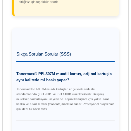
birliğiniz için teşekkür ederiz.
Sıkça Sorulan Sorular (SSS)
Tonermax® PFI-307M muadil kartuş, orijinal kartuşla
aynı kalitede mi baskı yapar?
Tonermax® PFI-307M muadil kartuşlar, en yüksek endüstri
standartlarında (ISO 9001 ve ISO 14001) üretilmektedir. Gelişmiş
mürekkep formülasyonu sayesinde, orijinal kartuşlara çok yakın, canlı,
keskin ve tutarlı kırmızı (macenta) baskılar sunar. Profesyonel projeleriniz
için ideal bir alternatiftir.