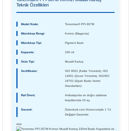
Teknik Özellikleri
Model Kodu:
Tonermax® PFI-307M
Mürekkep Rengi:
Kırmızı (Magenta)
Mürekkep Tipi:
Pigment Bazlı
Kapasite:
330 ml
Ürün Tipi:
Muadil Kartuş
Sertifikalar:
ISO 9001 (Kalite Yönetimi), ISO
14001 (Çevre Yönetimi), ISO/IEC
19752 (Siyah Baskı Verimi
Standartları)
Raf Ömrü:
Ambalajında ve doğru saklama
koşullarında 24 ay
Garanti:
Dolumturk.com Güvencesiyle 1 Yıl
Değişim Garantisi
aaa