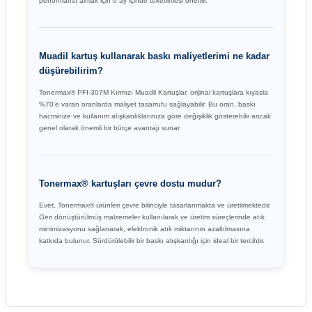
performansı almak için 6 ay içinde tüketilmesi önerilir.
Muadil kartuş kullanarak baskı maliyetlerimi ne kadar
düşürebilirim?
Tonermax® PFI-307M Kırmızı Muadil Kartuşlar, orijinal kartuşlara kıyasla
%70'e varan oranlarda maliyet tasarrufu sağlayabilir. Bu oran, baskı
hacminize ve kullanım alışkanlıklarınıza göre değişiklik gösterebilir ancak
genel olarak önemli bir bütçe avantajı sunar.
Tonermax® kartuşları çevre dostu mudur?
Evet, Tonermax® ürünleri çevre bilinciyle tasarlanmakta ve üretilmektedir.
Geri dönüştürülmüş malzemeler kullanılarak ve üretim süreçlerinde atık
minimizasyonu sağlanarak, elektronik atık miktarının azaltılmasına
katkıda bulunur. Sürdürülebilir bir baskı alışkanlığı için ideal bir tercihtir.