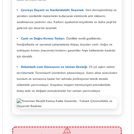
Çevreye Duyarlı ve Sürdürülebilir Seçenek:
Geri dönüştürülmüş ve
yeniden üretilebilir malzemeler kullanarak elektronik atık miktarını
azaltmanıza yardımcı olur. Karbon ayakizinizi küçültmek ve daha yeşil bir
gelecek için ideal bir seçimdir.
Canlı ve Doğru Kırmızı Tonları:
Özellikle renkli grafiklerde,
fotoğraflarda ve sanatsal çalışmalarda ihtiyaç duyulan canlı, doğru ve
solmayan kırmızı (macenta) tonlarını garantiler. Arşiv kalitesinde baskılar
için idealdir.
Dolumturk.com Güvencesi ve Uzman Desteği:
25 yılı aşkın sektör
tecrübemizle Tonermax® ürünlerinin arkasındayız. Satın alma sürecinden
kurulum ve sonrasına kadar her adımda profesyonel teknik destek
ekibimizle yanınızdayız. Koşulsuz müşteri memnuniyeti prensibimizle,
kolay iade ve değişim süreçlerinizde her zaman yanınızdayız.