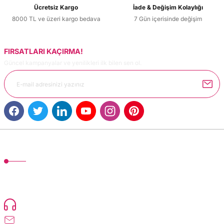
Ücretsiz Kargo
İade & Değişim Kolaylığı
8000 TL ve üzeri kargo bedava
7 Gün içerisinde değişim
FIRSATLARI KAÇIRMA!
Gönder
Güncel kampanyalar ve yenilikleri ilk bilen sen ol.
MÜŞTERİ HİZMETLERİ
TonerMAX® 14.000 çeşit ürünle yelpazesi ve operasyonel olarak 160 ülkeye
ürün gönderimi yapan kadrosuyla hizmet vermeye devam etmektedir.
Devamı..
0216 471 73 24
info@dolumturk.com