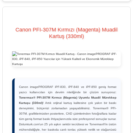
Canon PFI-307M Kırmızı (Magenta) Muadil
Kartuş (330ml)
Canon imagePROGRAF iPF-830, iPF-840 ve iPF-850 geniş format
yazıcı kullanıcıları için devrim niteliğinde bir çözüm sunuyoruz:
Tonermax® PFI-307M Kırmızı (Magenta) Uyumlu Muadil Mürekkep
Kartuşu (330ml)
! Artık orijinal kartuş kalitesine çok yakın bir baskı
deneyimini, bütçenizi zorlamadan yaşayabilirsiniz. Tonermax® PFI-
307M, grafiklerinizden posterlere, CAD çizimlerinden fotoğraflara kadar
tüm geniş format baskı ihtiyaçlarınızda size profesyonel sonuçlar sunar.
Dolumturk.com'un 25 yılı aşkın sektör tecrübesi ve Tonermax®'in üstün
mühendisliğiyle, her baskıda canlı tonlar, yüksek netlik ve olağanüstü