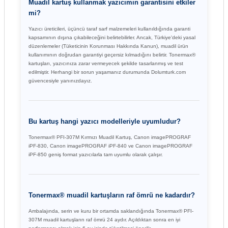
Muadil kartuş kullanmak yazıcımın garantisini etkiler
mi?
Yazıcı üreticileri, üçüncü taraf sarf malzemeleri kullanıldığında garanti
kapsamının dışına çıkabileceğini belirtebilirler. Ancak, Türkiye'deki yasal
düzenlemeler (Tüketicinin Korunması Hakkında Kanun), muadil ürün
kullanımının doğrudan garantiyi geçersiz kılmadığını belirtir. Tonermax®
kartuşları, yazıcınıza zarar vermeyecek şekilde tasarlanmış ve test
edilmiştir. Herhangi bir sorun yaşamanız durumunda Dolumturk.com
güvencesiyle yanınızdayız.
Bu kartuş hangi yazıcı modelleriyle uyumludur?
Tonermax® PFI-307M Kırmızı Muadil Kartuş, Canon imagePROGRAF
iPF-830, Canon imagePROGRAF iPF-840 ve Canon imagePROGRAF
iPF-850 geniş format yazıcılarla tam uyumlu olarak çalışır.
Tonermax® muadil kartuşların raf ömrü ne kadardır?
Ambalajında, serin ve kuru bir ortamda saklandığında Tonermax® PFI-
307M muadil kartuşların raf ömrü 24 aydır. Açıldıktan sonra en iyi