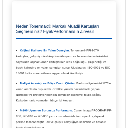
Neden Tonermax® Markalı Muadil Kartuşları
Seçmelisiniz? Fiyat/Performansın Zirvesi!
Orijinal Kaliteye En Yakın Deneyim:
Tonermax® PFI-307M
kartuşları, gelişmiş mürekkep formülasyonu ve hassas üretim teknikleri
sayesinde orijinal Canon kartuşlarının renk doğruluğu, çizgi netliği ve
baskı kalitesine en yakın sonuçları sunar. Uluslararası ISO 9001 ve ISO
14001 kalite standartlarına uygun olarak üretilmiştir.
Maliyet Avantajı ve Bütçe Dostu Çözüm:
Baskı maliyetlerinizi %70'e
varan oranlarda düşürerek, özellikle yüksek hacimli baskı yapan
işletmeler ve profesyoneller için somut bir ekonomik fayda sağlar.
Kaliteden taviz vermeden bütçenizi koruyun.
%100 Uyum ve Sorunsuz Performans:
Canon imagePROGRAF iPF-
830, iPF-840 ve iPF-850 yazıcı modellerinizle tam uyumlu çalışacak
şekilde tasarlanmıştır. Tak ve çalıştır kolaylığıyla kesintisiz ve hatasız
baskı deneyimi sunar.