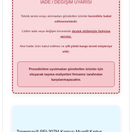
İADE / DEĞİŞİM UYARISI
Teknik servis onayı alınmadan gönderilen ürünler
kesinlikle kabul
edilmemektedir.
Lütfen iade veya değişim öncesinde
destek ekibimizle iletişime
geçiniz.
Aksi halde ürün kabul edilmez ve
çift yönlü kargo ücreti müşteriye
aittir.
Prosedürlere uyulmadan gönderilen ürünler için
oluşacak taşıma maliyetleri firmamız tarafından
karşılanmayacaktır.
Tonermax® PFI-307M Kırmızı Muadil Kartuş