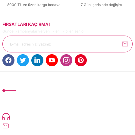
8000 TL ve üzeri kargo bedava
7 Gün içerisinde değişim
FIRSATLARI KAÇIRMA!
Güncel kampanyalar ve yenilikleri ilk bilen sen ol.
Gönder
MÜŞTERİ HİZMETLERİ
TonerMAX® 14.000 çeşit ürünle yelpazesi ve operasyonel olarak 160 ülkeye
ürün gönderimi yapan kadrosuyla hizmet vermeye devam etmektedir.
Devamı..
0216 471 73 24
info@dolumturk.com