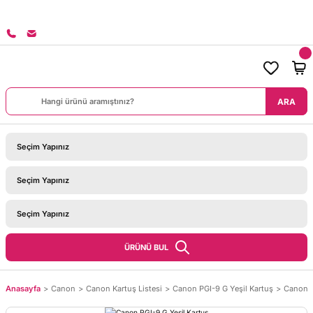
8000 TL ÜZERİ SİPARİŞLERİNİZDE KARGO BEDAVA!
ARA
ÜRÜNÜ BUL
Anasayfa
Canon
Canon Kartuş Listesi
Canon PGI-9 G Yeşil Kartuş
Canon P