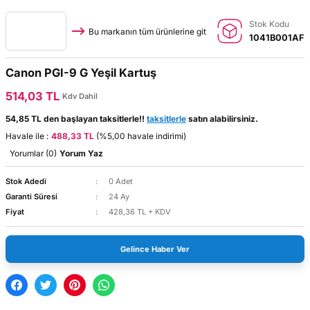
Stok Kodu
Bu markanın tüm ürünlerine git
1041B001AF
Canon PGI-9 G Yeşil Kartuş
514,03 TL
Kdv Dahil
54,85 TL den başlayan taksitlerle!!
taksitlerle
satın alabilirsiniz.
Havale ile :
488,33 TL
(%5,00 havale indirimi)
Yorumlar (0)
Yorum Yaz
Stok Adedi
0 Adet
Garanti Süresi
24 Ay
Fiyat
428,36 TL + KDV
Gelince Haber Ver