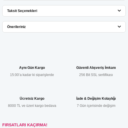
Taksit Seçenekleri
Bu ürüne ilk yorumu siz yapın!
Önerileriniz
Yorum Yaz
Bu ürünün fiyat bilgisi, resim, ürün açıklamalarında ve diğer
konularda yetersiz gördüğünüz noktaları öneri formunu kullanarak
tarafımıza iletebilirsiniz.
Görüş ve önerileriniz için teşekkür ederiz.
Aynı Gün Kargo
Güvenli Alışveriş İmkanı
15:00’a kadar ki siparişlerde
256 Bit SSL sertifikası
Ürün resmi kalitesiz, bozuk veya görüntülenemiyor.
Ürün açıklamasında eksik bilgiler bulunuyor.
Ürün bilgilerinde hatalar bulunuyor.
Ücretsiz Kargo
İade & Değişim Kolaylığı
Ürün fiyatı diğer sitelerden daha pahalı.
8000 TL ve üzeri kargo bedava
7 Gün içerisinde değişim
Bu ürüne benzer farklı alternatifler olmalı.
FIRSATLARI KAÇIRMA!