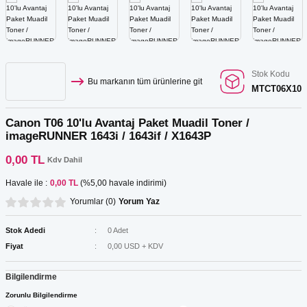
Kartuş Listesi
r
ar
GRAF Kartuş Listesi
ar
Stok Kodu
Bu markanın tüm ürünlerine git
MTCT06X10
Kartuş Listesi
ar
Canon T06 10'lu Avantaj Paket Muadil Toner /
 Tonerler
imageRUNNER 1643i / 1643if / X1643P
0,00 TL
Kdv Dahil
Havale ile :
0,00 TL
(%5,00 havale indirimi)
ar
Yorumlar (0)
Yorum Yaz
Stok Adedi
0 Adet
Fiyat
0,00 USD + KDV
Bilgilendirme
Zorunlu Bilgilendirme