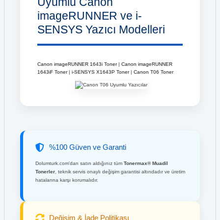
Uyumlu Canon
imageRUNNER ve i-
SENSYS Yazıcı Modelleri
Canon imageRUNNER 1643i Toner
|
Canon imageRUNNER
1643iF Toner
|
i-SENSYS X1643P Toner
|
Canon T06 Toner
%100 Güven ve Garanti
Dolumturk.com'dan satın aldığınız tüm
Tonermax® Muadil
Tonerler
, teknik servis onaylı değişim garantisi altındadır ve üretim
hatalarına karşı korumalıdır.
Değişim & İade Politikası