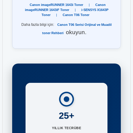
Canon imageRUNNER 1643i Toner
|
Canon
imageRUNNER 1643iF Toner
|
i-SENSYS X1643P
Toner
|
Canon T06 Toner
Daha fazla bilgi için:
Canon T06 Serisi Orijinal ve Muadil
okuyun.
toner Rehberi
25+
YILLIK TECRÜBE