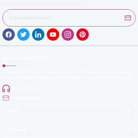
Güncel kampanyalar ve yenilikleri ilk bilen sen ol.
Gönder
MÜŞTERİ HİZMETLERİ
TonerMAX® 14.000 çeşit ürünle yelpazesi ve operasyonel olarak 160 ülkeye
ürün gönderimi yapan kadrosuyla hizmet vermeye devam etmektedir.
Devamı..
0216 471 73 24
info@dolumturk.com
Üyelik
Kurumsal