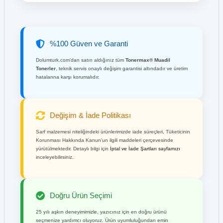
%100 Güven ve Garanti
Dolumturk.com'dan satın aldığınız tüm
Tonermax® Muadil
Tonerler
, teknik servis onaylı değişim garantisi altındadır ve üretim
hatalarına karşı korumalıdır.
Değişim & İade Politikası
Sarf malzemesi niteliğindeki ürünlerimizde iade süreçleri, Tüketicinin
Korunması Hakkında Kanun'un ilgili maddeleri çerçevesinde
yürütülmektedir. Detaylı bilgi için
İptal ve İade Şartları sayfamızı
inceleyebilirsiniz.
Doğru Ürün Seçimi
25 yılı aşkın deneyimimizle, yazıcınız için en doğru ürünü
seçmenize yardımcı oluyoruz. Ürün uyumluluğundan emin