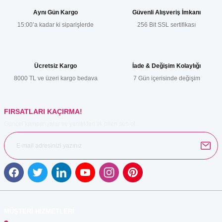
Görüş ve önerileriniz için teşekkür ederiz.
Aynı Gün Kargo
Güvenli Alışveriş İmkanı
15:00’a kadar ki siparişlerde
256 Bit SSL sertifikası
Ürün resmi kalitesiz, bozuk veya görüntülenemiyor.
Ürün açıklamasında eksik bilgiler bulunuyor.
Ürün bilgilerinde hatalar bulunuyor.
Ücretsiz Kargo
İade & Değişim Kolaylığı
Ürün fiyatı diğer sitelerden daha pahalı.
8000 TL ve üzeri kargo bedava
7 Gün içerisinde değişim
Bu ürüne benzer farklı alternatifler olmalı.
FIRSATLARI KAÇIRMA!
Güncel kampanyalar ve yenilikleri ilk bilen sen ol.
Gönder
MÜŞTERİ HİZMETLERİ