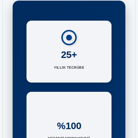
25+
YILLIK TECRÜBE
%100