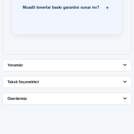
Muadil tonerlar baskı garantisi sunar mı?
Yorumlar
Taksit Seçenekleri
Bu ürüne ilk yorumu siz yapın!
Önerileriniz
Yorum Yaz
Bu ürünün fiyat bilgisi, resim, ürün açıklamalarında ve diğer
konularda yetersiz gördüğünüz noktaları öneri formunu kullanarak
tarafımıza iletebilirsiniz.