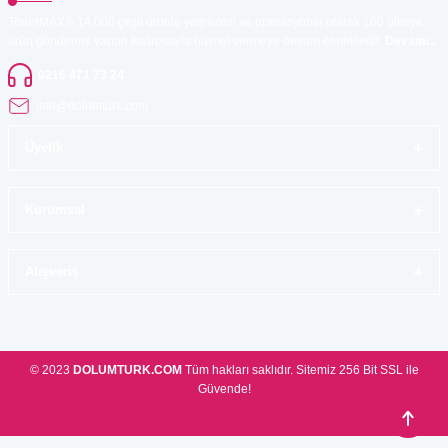
TonerMAX® 14.000 çeşit ürünle yelpazesi ve operasyonel olarak 160 ülkeye
ürün gönderimi yapan kadrosuyla hizmet vermeye devam etmektedir.
Devamı..
0216 471 73 24
info@dolumturk.com
Üyelik
Kurumsal
Alışveriş
© 2023
DOLUMTURK.COM
Tüm hakları saklıdır. Sitemiz 256 Bit SSL ile
Güvende!