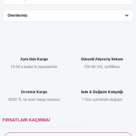
Bu ürüne ilk yorumu siz yapın!
Önerileriniz
Yorum Yaz
Bu ürünün fiyat bilgisi, resim, ürün açıklamalarında ve diğer
konularda yetersiz gördüğünüz noktaları öneri formunu kullanarak
tarafımıza iletebilirsiniz.
Görüş ve önerileriniz için teşekkür ederiz.
Aynı Gün Kargo
Güvenli Alışveriş İmkanı
15:00’a kadar ki siparişlerde
256 Bit SSL sertifikası
Ürün resmi kalitesiz, bozuk veya görüntülenemiyor.
Ürün açıklamasında eksik bilgiler bulunuyor.
Ürün bilgilerinde hatalar bulunuyor.
Ücretsiz Kargo
İade & Değişim Kolaylığı
Ürün fiyatı diğer sitelerden daha pahalı.
8000 TL ve üzeri kargo bedava
7 Gün içerisinde değişim
Bu ürüne benzer farklı alternatifler olmalı.
FIRSATLARI KAÇIRMA!
Güncel kampanyalar ve yenilikleri ilk bilen sen ol.