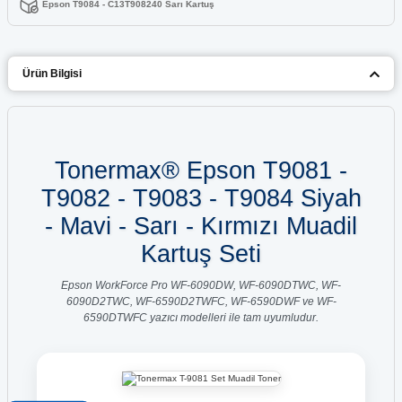
Epson T9084 - C13T908240 Sarı Kartuş
Ürün Bilgisi
Tonermax® Epson T9081 -
T9082 - T9083 - T9084 Siyah
- Mavi - Sarı - Kırmızı Muadil
Kartuş Seti
Epson WorkForce Pro WF-6090DW, WF-6090DTWC, WF-
6090D2TWC, WF-6590D2TWFC, WF-6590DWF ve WF-
6590DTWFC yazıcı modelleri ile tam uyumludur.