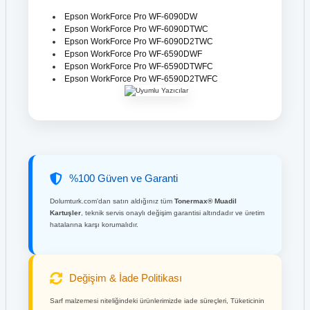
Epson WorkForce Pro WF-6090DW
Epson WorkForce Pro WF-6090DTWC
Epson WorkForce Pro WF-6090D2TWC
Epson WorkForce Pro WF-6590DWF
Epson WorkForce Pro WF-6590DTWFC
Epson WorkForce Pro WF-6590D2TWFC
%100 Güven ve Garanti
Dolumturk.com'dan satın aldığınız tüm
Tonermax® Muadil
Kartuşler
, teknik servis onaylı değişim garantisi altındadır ve üretim
hatalarına karşı korumalıdır.
Değişim & İade Politikası
Sarf malzemesi niteliğindeki ürünlerimizde iade süreçleri, Tüketicinin