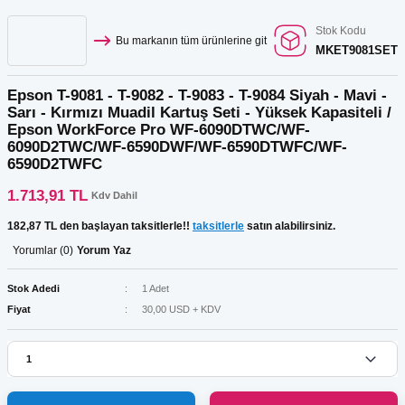
Stok Kodu
Bu markanın tüm ürünlerine git
MKET9081SET
Epson T-9081 - T-9082 - T-9083 - T-9084 Siyah - Mavi -
Sarı - Kırmızı Muadil Kartuş Seti - Yüksek Kapasiteli /
Epson WorkForce Pro WF-6090DTWC/WF-
6090D2TWC/WF-6590DWF/WF-6590DTWFC/WF-
6590D2TWFC
1.713,91 TL
Kdv Dahil
182,87 TL den başlayan taksitlerle!!
taksitlerle
satın alabilirsiniz.
Yorumlar (0)
Yorum Yaz
Stok Adedi
1 Adet
Fiyat
30,00 USD + KDV