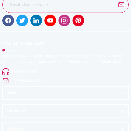
Gönder
MÜŞTERİ HİZMETLERİ
TonerMAX® 14.000 çeşit ürünle yelpazesi ve operasyonel olarak 160 ülkeye
ürün gönderimi yapan kadrosuyla hizmet vermeye devam etmektedir.
Devamı..
0216 471 73 24
info@dolumturk.com
Üyelik
Kurumsal
Alışveriş