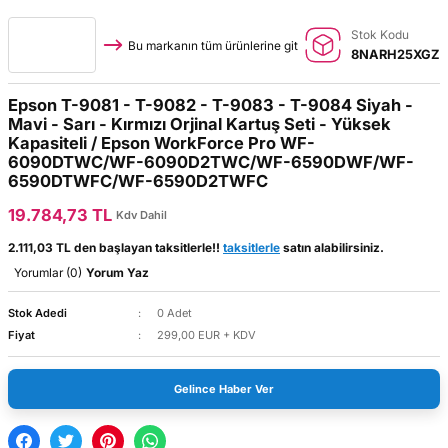
Stok Kodu
Bu markanın tüm ürünlerine git
8NARH25XGZ
Epson T-9081 - T-9082 - T-9083 - T-9084 Siyah -
Mavi - Sarı - Kırmızı Orjinal Kartuş Seti - Yüksek
Kapasiteli / Epson WorkForce Pro WF-
6090DTWC/WF-6090D2TWC/WF-6590DWF/WF-
6590DTWFC/WF-6590D2TWFC
19.784,73 TL
Kdv Dahil
2.111,03 TL den başlayan taksitlerle!!
taksitlerle
satın alabilirsiniz.
Yorumlar (0)
Yorum Yaz
Stok Adedi
0 Adet
Fiyat
299,00 EUR + KDV
Gelince Haber Ver