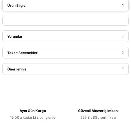
Ürün Bilgisi
Yorumlar
Taksit Seçenekleri
Bu ürüne ilk yorumu siz yapın!
Önerileriniz
Yorum Yaz
Bu ürünün fiyat bilgisi, resim, ürün açıklamalarında ve diğer
konularda yetersiz gördüğünüz noktaları öneri formunu
kullanarak tarafımıza iletebilirsiniz.
Görüş ve önerileriniz için teşekkür ederiz.
Aynı Gün Kargo
Güvenli Alışveriş İmkanı
15:00’a kadar ki siparişlerde
256 Bit SSL sertifikası
Ürün resmi kalitesiz, bozuk veya görüntülenemiyor.
Ürün açıklamasında eksik bilgiler bulunuyor.