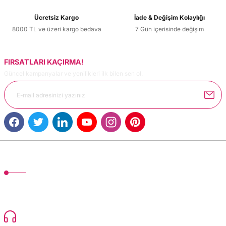
Ürün bilgilerinde hatalar bulunuyor.
Ücretsiz Kargo
İade & Değişim Kolaylığı
Ürün fiyatı diğer sitelerden daha pahalı.
8000 TL ve üzeri kargo bedava
7 Gün içerisinde değişim
Bu ürüne benzer farklı alternatifler olmalı.
FIRSATLARI KAÇIRMA!
Güncel kampanyalar ve yenilikleri ilk bilen sen ol.
Gönder
MÜŞTERİ HİZMETLERİ
TonerMAX® 14.000 çeşit ürünle yelpazesi ve operasyonel olarak 160 ülkeye
ürün gönderimi yapan kadrosuyla hizmet vermeye devam etmektedir.
Devamı..
0216 471 73 24