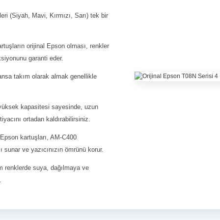
ri (Siyah, Mavi, Kırmızı, Sarı) tek bir
tuşların orijinal Epson olması, renkler
iyonunu garanti eder.
ansa takım olarak almak genellikle
yüksek kapasitesi sayesinde, uzun
tiyacını ortadan kaldırabilirsiniz.
l Epson kartuşları, AM-C400
ı sunar ve yazıcınızın ömrünü korur.
 renklerde suya, dağılmaya ve
.