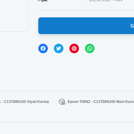
G
 - C13T08N100 Siyah Kartuş
Epson T08N2 - C13T08N200 Mavi Kart