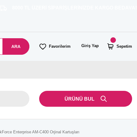
TL ÜZERİ SİPARİŞLERİNİZDE KARGO BEDAVA!
Giriş Yap
ARA
Favorilerim
Sepetim
ÜRÜNÜ BUL
Force Enterprise AM-C400 Orjinal Kartuşları