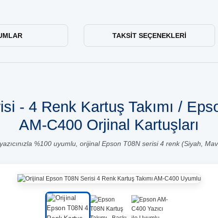
UMLAR
TAKSIT SEÇENEKLERI
isi - 4 Renk Kartuş Takımı / Ep
AM-C400 Orjinal Kartuşları
ıcınızla %100 uyumlu, orijinal Epson T08N serisi 4 renk (Siyah, Mavi,