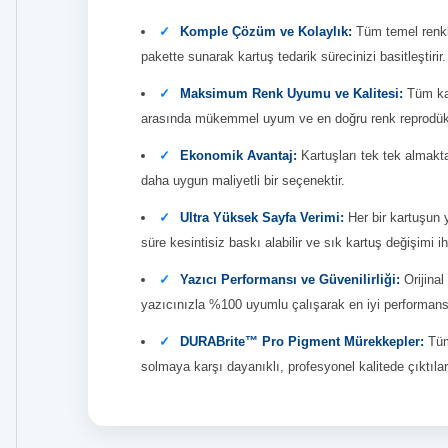
Komple Çözüm ve Kolaylık:
Tüm temel renkle
pakette sunarak kartuş tedarik sürecinizi basitleştirir.
Maksimum Renk Uyumu ve Kalitesi:
Tüm kar
arasında mükemmel uyum ve en doğru renk reprodüks
Ekonomik Avantaj:
Kartuşları tek tek almakt
daha uygun maliyetli bir seçenektir.
Ultra Yüksek Sayfa Verimi:
Her bir kartuşun 
süre kesintisiz baskı alabilir ve sık kartuş değişimi ih
Yazıcı Performansı ve Güvenilirliği:
Orijina
yazıcınızla %100 uyumlu çalışarak en iyi performans
DURABrite™ Pro Pigment Mürekkepler:
Tüm
solmaya karşı dayanıklı, profesyonel kalitede çıktılar