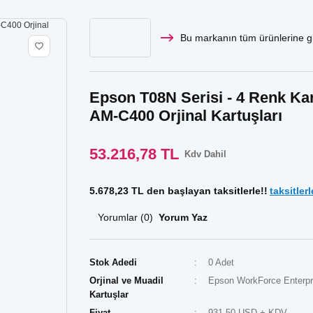
Bu markanın tüm ürünlerine gi
Epson T08N Serisi - 4 Renk Ka
AM-C400 Orjinal Kartuşları
53.216,78 TL
Kdv Dahil
5.678,23 TL den başlayan taksitlerle!!
taksitlerl
Yorumlar (0)
Yorum Yaz
Stok Adedi
0 Adet
Orjinal ve Muadil
Epson WorkForce Enterpr
Kartuşlar
Fiyat
931,50 USD + KDV