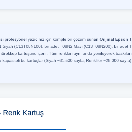
i profesyonel yazıcınız için komple bir çözüm sunan
Orijinal Epson 
8N1 Siyah (C13T08N100), bir adet T08N2 Mavi (C13T08N200), bir adet 
rekkep kartuşunu içerir. Tüm renkleri aynı anda yenileyerek baskıların
 kapasiteli bu kartuşlar (Siyah ~31.500 sayfa, Renkliler ~28.000 sayfa),
4 Renk Kartuş