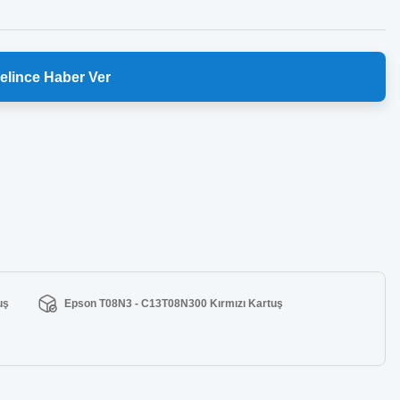
elince Haber Ver
uş
Epson T08N3 - C13T08N300 Kırmızı Kartuş