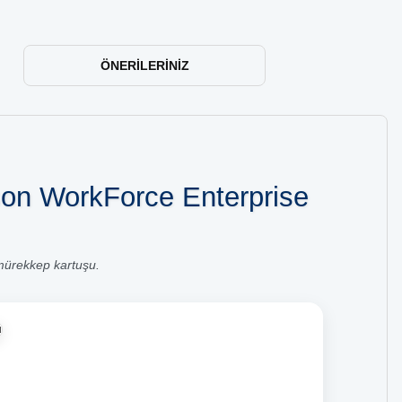
ÖNERILERINIZ
son WorkForce Enterprise
mürekkep kartuşu.