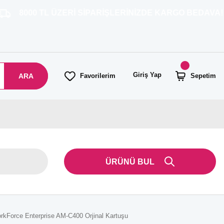
TL ÜZERİ SİPARİŞLERİNİZDE KARGO BEDAVA!
Giriş Yap
ARA
Favorilerim
Sepetim
ÜRÜNÜ BUL
kForce Enterprise AM-C400 Orjinal Kartuşu