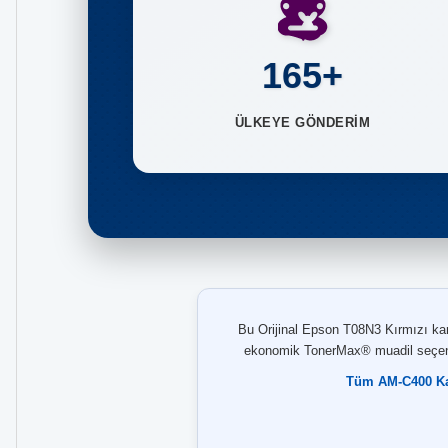
165+
ÜLKEYE GÖNDERİM
Bu Orijinal Epson T08N3 Kırmızı kar
ekonomik TonerMax® muadil seçenekl
Tüm AM-C400 Kar