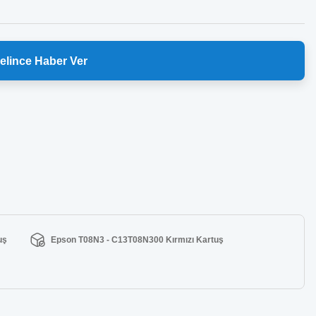
elince Haber Ver
uş
Epson T08N3 - C13T08N300 Kırmızı Kartuş