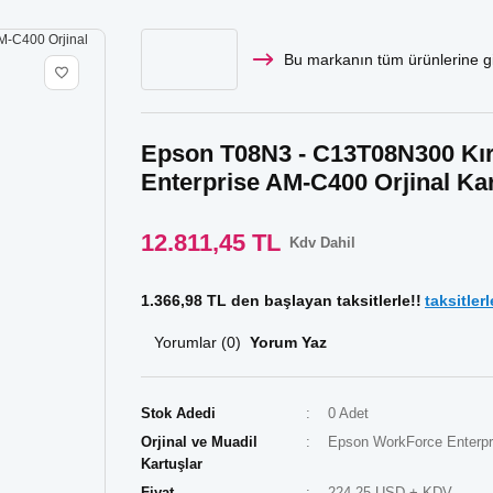
Bu markanın tüm ürünlerine gi
Epson T08N3 - C13T08N300 Kır
Enterprise AM-C400 Orjinal Ka
12.811,45 TL
Kdv Dahil
1.366,98 TL den başlayan taksitlerle!!
taksitlerl
Yorumlar (0)
Yorum Yaz
Stok Adedi
0 Adet
Orjinal ve Muadil
Epson WorkForce Enterpr
Kartuşlar
Fiyat
224,25 USD + KDV