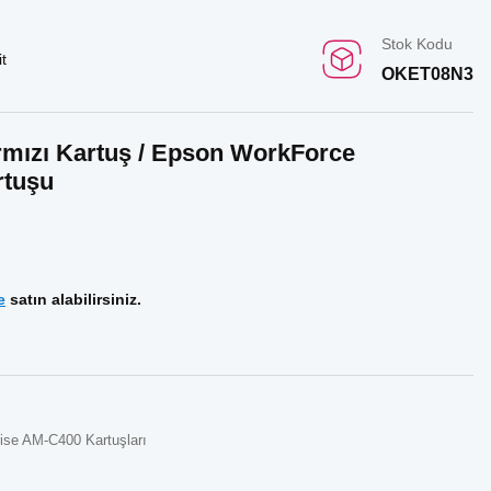
Stok Kodu
t
OKET08N3
mızı Kartuş / Epson WorkForce
rtuşu
e
satın alabilirsiniz.
ise AM-C400 Kartuşları