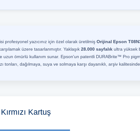
profesyonel yazıcınız için özel olarak üretilmiş
Orijinal Epson T08N
 karşılamak üzere tasarlanmıştır. Yaklaşık
28.000 sayfalık
ultra yüksek b
s ve uzun ömürlü kullanım sunar. Epson'un patentli DURABrite™ Pro pig
ı tonları, dağılmaya, suya ve solmaya karşı dayanıklı, arşiv kalitesinde 
Kırmızı Kartuş