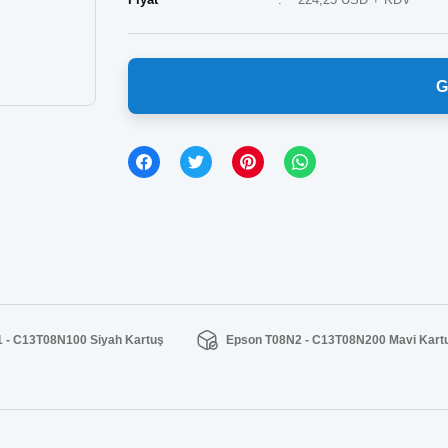
G
 - C13T08N100 Siyah Kartuş
Epson T08N2 - C13T08N200 Mavi Kart