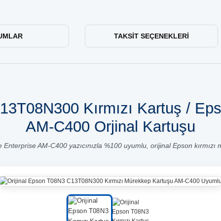
UMLAR
TAKSIT SEÇENEKLERI
C13T08N300 Kırmızı Kartuş / Ep
AM-C400 Orjinal Kartuşu
Enterprise AM-C400 yazıcınızla %100 uyumlu, orijinal Epson kırmızı 