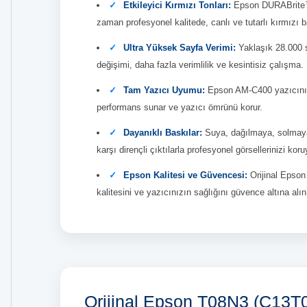
Etkileyici Kırmızı Tonları:
Epson DURABrite™ 
zaman profesyonel kalitede, canlı ve tutarlı kırmızı b
Ultra Yüksek Sayfa Verimi:
Yaklaşık 28.000 s
değişimi, daha fazla verimlilik ve kesintisiz çalışma.
Tam Yazıcı Uyumu:
Epson AM-C400 yazıcını
performans sunar ve yazıcı ömrünü korur.
Dayanıklı Baskılar:
Suya, dağılmaya, solmaya
karşı dirençli çıktılarla profesyonel görsellerinizi kor
Epson Kalitesi ve Güvencesi:
Orijinal Epson
kalitesini ve yazıcınızın sağlığını güvence altına alın
Orijinal Epson T08N3 (C13T08