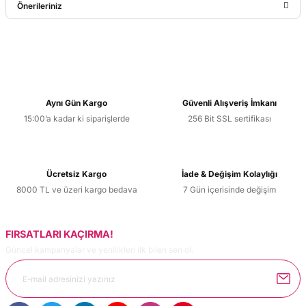
Önerileriniz
Yorum Yaz
Bu ürünün fiyat bilgisi, resim, ürün açıklamalarında ve diğer
konularda yetersiz gördüğünüz noktaları öneri formunu
kullanarak tarafımıza iletebilirsiniz.
Görüş ve önerileriniz için teşekkür ederiz.
Aynı Gün Kargo
Güvenli Alışveriş İmkanı
15:00’a kadar ki siparişlerde
256 Bit SSL sertifikası
Ürün resmi kalitesiz, bozuk veya görüntülenemiyor.
Ürün açıklamasında eksik bilgiler bulunuyor.
Ürün bilgilerinde hatalar bulunuyor.
Ücretsiz Kargo
İade & Değişim Kolaylığı
Ürün fiyatı diğer sitelerden daha pahalı.
8000 TL ve üzeri kargo bedava
7 Gün içerisinde değişim
Bu ürüne benzer farklı alternatifler olmalı.
FIRSATLARI KAÇIRMA!
Güncel kampanyalar ve yenilikleri ilk bilen sen ol.
Gönder