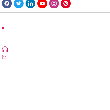
MÜŞTERİ HİZMETLERİ
TonerMAX® 14.000 çeşit ürünle yelpazesi ve operasyonel olarak 160 ülkeye
ürün gönderimi yapan kadrosuyla hizmet vermeye devam etmektedir.
Devamı..
0216 471 73 24
info@dolumturk.com
Üyelik
Kurumsal
Alışveriş