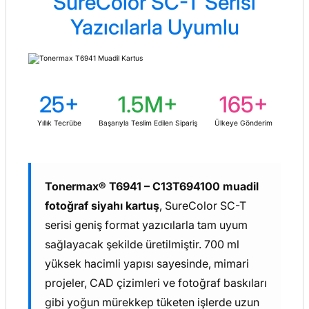
SureColor SC-T Serisi
Yazıcılarla Uyumlu
25+
1.5M+
165+
Yıllık Tecrübe
Başarıyla Teslim Edilen Sipariş
Ülkeye Gönderim
Tonermax® T6941 – C13T694100 muadil
fotoğraf siyahı kartuş
, SureColor SC-T
serisi geniş format yazıcılarla tam uyum
sağlayacak şekilde üretilmiştir. 700 ml
yüksek hacimli yapısı sayesinde, mimari
projeler, CAD çizimleri ve fotoğraf baskıları
gibi yoğun mürekkep tüketen işlerde uzun