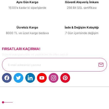
Aynı Gün Kargo
Güvenli Alışveriş İmkanı
15:00’a kadar ki siparişlerde
256 Bit SSL sertifikası
Ürün resmi kalitesiz, bozuk veya görüntülenemiyor.
Ürün açıklamasında eksik bilgiler bulunuyor.
Ürün bilgilerinde hatalar bulunuyor.
Ücretsiz Kargo
İade & Değişim Kolaylığı
Ürün fiyatı diğer sitelerden daha pahalı.
8000 TL ve üzeri kargo bedava
7 Gün içerisinde değişim
Bu ürüne benzer farklı alternatifler olmalı.
FIRSATLARI KAÇIRMA!
Güncel kampanyalar ve yenilikleri ilk bilen sen ol.
Gönder
MÜŞTERİ HİZMETLERİ
TonerMAX® 14.000 çeşit ürünle yelpazesi ve operasyonel olarak 160 ülkeye