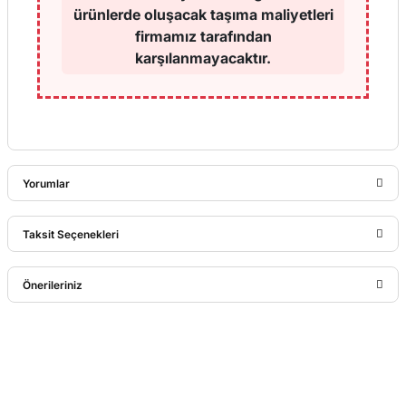
ürünlerde oluşacak taşıma maliyetleri
firmamız tarafından
karşılanmayacaktır.
Yorumlar
Taksit Seçenekleri
Bu ürüne ilk yorumu siz yapın!
Önerileriniz
Yorum Yaz
Bu ürünün fiyat bilgisi, resim, ürün açıklamalarında ve diğer
konularda yetersiz gördüğünüz noktaları öneri formunu
kullanarak tarafımıza iletebilirsiniz.
Görüş ve önerileriniz için teşekkür ederiz.