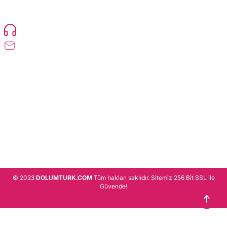
ürün gönderimi yapan kadrosuyla hizmet vermeye devam etmektedir.
Devamı..
0216 471 73 24
info@dolumturk.com
Üyelik
Kurumsal
Alışveriş
© 2023
DOLUMTURK.COM
Tüm hakları saklıdır. Sitemiz 256 Bit SSL ile
Güvende!