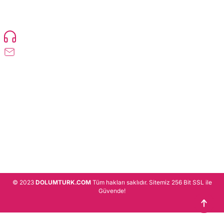
TonerMAX® 14.000 çeşit ürünle yelpazesi ve operasyonel olarak 160 ülkeye
ürün gönderimi yapan kadrosuyla hizmet vermeye devam etmektedir.
Devamı..
0216 471 73 24
info@dolumturk.com
Üyelik
Kurumsal
Alışveriş
© 2023
DOLUMTURK.COM
Tüm hakları saklıdır. Sitemiz 256 Bit SSL ile
Güvende!