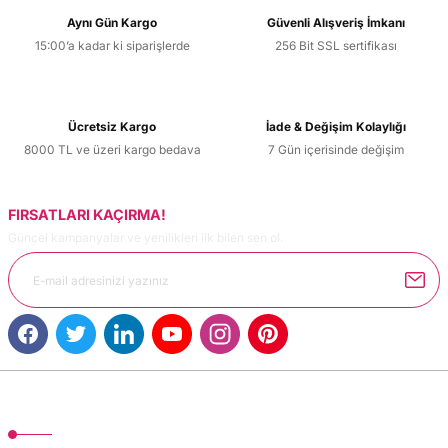
Aynı Gün Kargo
Güvenli Alışveriş İmkanı
15:00’a kadar ki siparişlerde
256 Bit SSL sertifikası
Ürün resmi kalitesiz, bozuk veya görüntülenemiyor.
Ürün açıklamasında eksik bilgiler bulunuyor.
Ürün bilgilerinde hatalar bulunuyor.
Ücretsiz Kargo
İade & Değişim Kolaylığı
Ürün fiyatı diğer sitelerden daha pahalı.
8000 TL ve üzeri kargo bedava
7 Gün içerisinde değişim
Bu ürüne benzer farklı alternatifler olmalı.
FIRSATLARI KAÇIRMA!
Güncel kampanyalar ve yenilikleri ilk bilen sen ol.
Gönder
MÜŞTERİ HİZMETLERİ