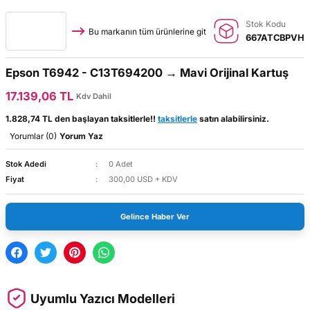
Stok Kodu
Bu markanın tüm ürünlerine git
667ATCBPVH
Epson T6942 - C13T694200 → Mavi Orijinal Kartuş
17.139,06 TL
Kdv Dahil
1.828,74 TL den başlayan taksitlerle!!
taksitlerle
satın alabilirsiniz.
Yorumlar (0)
Yorum Yaz
Stok Adedi
0 Adet
Fiyat
300,00 USD + KDV
Gelince Haber Ver
Uyumlu Yazıcı Modelleri