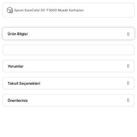
Epson SureColor SC-T3000 Muadil Kartuşları
Ürün Bilgisi
Yorumlar
Taksit Seçenekleri
Bu ürüne ilk yorumu siz yapın!
Önerileriniz
Yorum Yaz
Bu ürünün fiyat bilgisi, resim, ürün açıklamalarında ve diğer
konularda yetersiz gördüğünüz noktaları öneri formunu
kullanarak tarafımıza iletebilirsiniz.
Görüş ve önerileriniz için teşekkür ederiz.