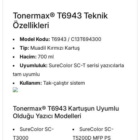
Tonermax® T6943 Teknik
Özellikleri
Model Kodu:
T6943 / C13T694300
Tip:
Muadil Kırmızı Kartuş
Hacim:
700 ml
Uyumluluk:
SureColor SC-T serisi yazıcılarla
tam uyumlu
Kullanım:
Tak-çalıştır sistem
Tonermax® T6943 Kartuşun Uyumlu
Olduğu Yazıcı Modelleri
SureColor SC-
SureColor SC-
T3000
T5200D MFP PS