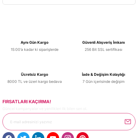
Bu ürünün fiyat bilgisi, resim, ürün açıklamalarında ve
diğer konularda yetersiz gördüğünüz noktaları öneri
formunu kullanarak tarafımıza iletebilirsiniz.
Görüş ve önerileriniz için teşekkür ederiz.
Ürün resmi kalitesiz, bozuk veya görüntülenemiyor.
Aynı Gün Kargo
Güvenli Alışveriş İmkanı
Ürün açıklamasında eksik bilgiler bulunuyor.
15:00’a kadar ki siparişlerde
256 Bit SSL sertifikası
Ürün bilgilerinde hatalar bulunuyor.
Ürün fiyatı diğer sitelerden daha pahalı.
Ücretsiz Kargo
İade & Değişim Kolaylığı
Bu ürüne benzer farklı alternatifler olmalı.
8000 TL ve üzeri kargo bedava
7 Gün içerisinde değişim
FIRSATLARI KAÇIRMA!
Güncel kampanyalar ve yenilikleri ilk bilen sen ol.
Gönder