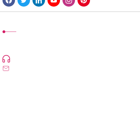
MÜŞTERİ HİZMETLERİ
TonerMAX® 14.000 çeşit ürünle yelpazesi ve operasyonel olarak 160 ülkeye
ürün gönderimi yapan kadrosuyla hizmet vermeye devam etmektedir.
Devamı..
0216 471 73 24
info@dolumturk.com
Üyelik
Kurumsal
Alışveriş