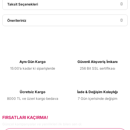
Taksit Seçenekleri
Bu ürüne ilk yorumu siz yapın!
Önerileriniz
Yorum Yaz
Bu ürünün fiyat bilgisi, resim, ürün açıklamalarında ve diğer
konularda yetersiz gördüğünüz noktaları öneri formunu
kullanarak tarafımıza iletebilirsiniz.
Görüş ve önerileriniz için teşekkür ederiz.
Aynı Gün Kargo
Güvenli Alışveriş İmkanı
15:00’a kadar ki siparişlerde
256 Bit SSL sertifikası
Ürün resmi kalitesiz, bozuk veya görüntülenemiyor.
Ürün açıklamasında eksik bilgiler bulunuyor.
Ürün bilgilerinde hatalar bulunuyor.
Ücretsiz Kargo
İade & Değişim Kolaylığı
Ürün fiyatı diğer sitelerden daha pahalı.
8000 TL ve üzeri kargo bedava
7 Gün içerisinde değişim
Bu ürüne benzer farklı alternatifler olmalı.
FIRSATLARI KAÇIRMA!
Güncel kampanyalar ve yenilikleri ilk bilen sen ol.