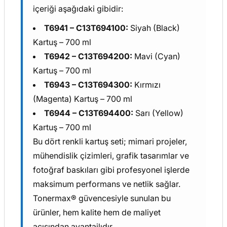
içeriği aşağıdaki gibidir:
T6941 – C13T694100:
Siyah (Black)
Kartuş – 700 ml
T6942 – C13T694200:
Mavi (Cyan)
Kartuş – 700 ml
T6943 – C13T694300:
Kırmızı
(Magenta) Kartuş – 700 ml
T6944 – C13T694400:
Sarı (Yellow)
Kartuş – 700 ml
Bu dört renkli kartuş seti; mimari projeler,
mühendislik çizimleri, grafik tasarımlar ve
fotoğraf baskıları gibi profesyonel işlerde
maksimum performans ve netlik sağlar.
Tonermax® güvencesiyle sunulan bu
ürünler, hem kalite hem de maliyet
açısından avantajlıdır.