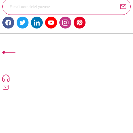
Gönder
MÜŞTERİ HİZMETLERİ
TonerMAX® 14.000 çeşit ürünle yelpazesi ve operasyonel olarak 160 ülkeye
ürün gönderimi yapan kadrosuyla hizmet vermeye devam etmektedir.
Devamı..
0216 471 73 24
info@dolumturk.com
Üyelik
Kurumsal