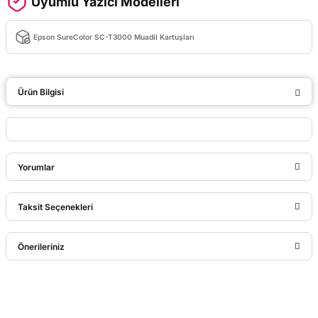
Uyumlu Yazıcı Modelleri
Epson SureColor SC-T3000 Muadil Kartuşları
Ürün Bilgisi
Yorumlar
Taksit Seçenekleri
Bu ürüne ilk yorumu siz yapın!
Önerileriniz
Yorum Yaz
Bu ürünün fiyat bilgisi, resim, ürün açıklamalarında ve diğer
konularda yetersiz gördüğünüz noktaları öneri formunu
kullanarak tarafımıza iletebilirsiniz.