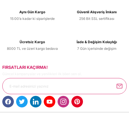
Görüş ve önerileriniz için teşekkür ederiz.
Aynı Gün Kargo
Güvenli Alışveriş İmkanı
15:00’a kadar ki siparişlerde
256 Bit SSL sertifikası
Ürün resmi kalitesiz, bozuk veya görüntülenemiyor.
Ürün açıklamasında eksik bilgiler bulunuyor.
Ürün bilgilerinde hatalar bulunuyor.
Ücretsiz Kargo
İade & Değişim Kolaylığı
Ürün fiyatı diğer sitelerden daha pahalı.
8000 TL ve üzeri kargo bedava
7 Gün içerisinde değişim
Bu ürüne benzer farklı alternatifler olmalı.
FIRSATLARI KAÇIRMA!
Güncel kampanyalar ve yenilikleri ilk bilen sen ol.
Gönder
MÜŞTERİ HİZMETLERİ