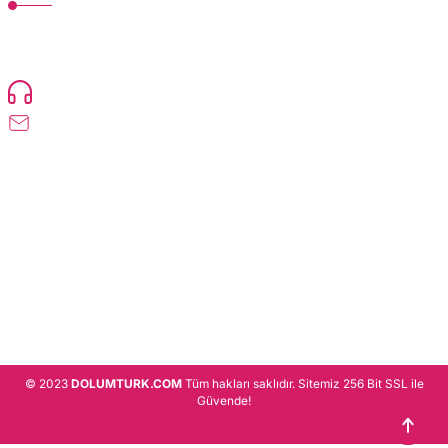
TonerMAX® 14.000 çeşit ürünle yelpazesi ve operasyonel olarak 160 ülkeye
ürün gönderimi yapan kadrosuyla hizmet vermeye devam etmektedir.
Devamı..
0216 471 73 24
info@dolumturk.com
Üyelik
Kurumsal
Alışveriş
© 2023
DOLUMTURK.COM
Tüm hakları saklıdır. Sitemiz 256 Bit SSL ile
Güvende!