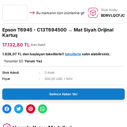
Stok Kodu
Bu markanın tüm ürünlerine git
BDRVLQCFJC
Epson T6945 - C13T694500 → Mat Siyah Orijinal
Kartuş
17.132,80 TL
Kdv Dahil
1.828,07 TL den başlayan taksitlerle!!
taksitlerle
satın alabilirsiniz.
Yorumlar (0)
Yorum Yaz
Stok Adedi
0 Adet
Fiyat
300,00 USD + KDV
Gelince Haber Ver