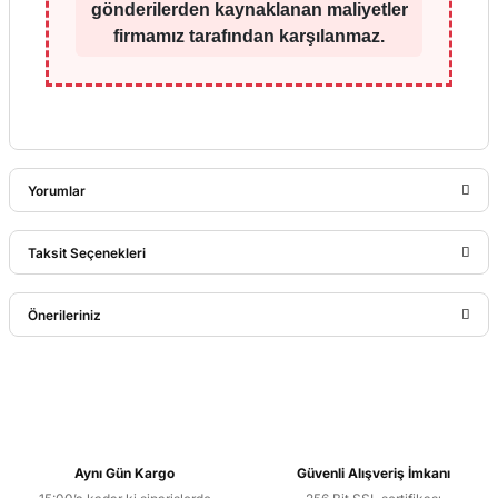
gönderilerden kaynaklanan maliyetler
firmamız tarafından karşılanmaz.
Yorumlar
Taksit Seçenekleri
Bu ürüne ilk yorumu siz yapın!
Önerileriniz
Yorum Yaz
Bu ürünün fiyat bilgisi, resim, ürün açıklamalarında ve diğer
konularda yetersiz gördüğünüz noktaları öneri formunu
kullanarak tarafımıza iletebilirsiniz.
Görüş ve önerileriniz için teşekkür ederiz.
Aynı Gün Kargo
Güvenli Alışveriş İmkanı