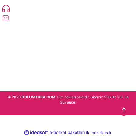
0216 471 73 24
info@dolumturk.com
Üyelik
Kurumsal
Alışveriş
© 2023
DOLUMTURK.COM
Tüm hakları saklıdır. Sitemiz 256 Bit SSL ile
Güvende!
ideasoft
ile
e-