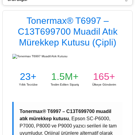
Tonermax® T6997 –
C13T699700 Muadil Atık
Mürekkep Kutusu (Çipli)
23+
1.5M+
165+
Yıllık Tecrübe
Teslim Edilen Sipariş
Ülkeye Gönderim
Tonermax® T6997 – C13T699700 muadil
atık mürekkep kutusu
, Epson SC-P6000,
P7000, P8000 ve P9000 yazıcı serileri ile tam
uyumludur. Orijinal ürünlere alternatif olarak