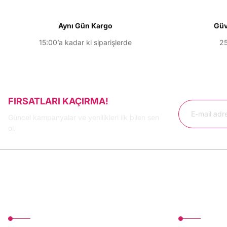
Ürün bilgilerinde hatalar bulunuyor.
Ürün fiyatı diğer sitelerden daha pahalı.
Aynı Gün Kargo
Güv
Bu ürüne benzer farklı alternatifler olmalı.
15:00’a kadar ki siparişlerde
25
FIRSATLARI KAÇIRMA!
Güncel kampanyalar ve yenilikleri ilk bilen sen
ol.
MÜŞTERİ HİZMETLERİ
Üyelik