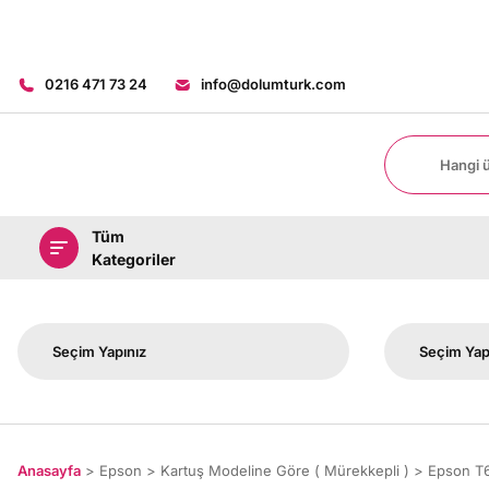
0216 471 73 24
info@dolumturk.com
Tüm
Kategoriler
Anasayfa
Epson
Kartuş Modeline Göre ( Mürekkepli )
Epson T