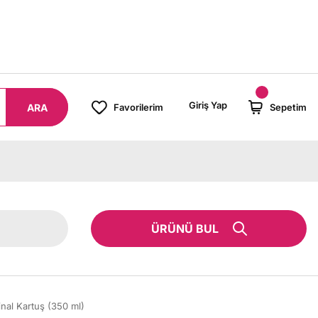
 TL ÜZERİ SİPARİŞLERİNİZDE KARGO BEDAVA!
Giriş Yap
ARA
Favorilerim
Sepetim
ÜRÜNÜ BUL
nal Kartuş (350 ml)