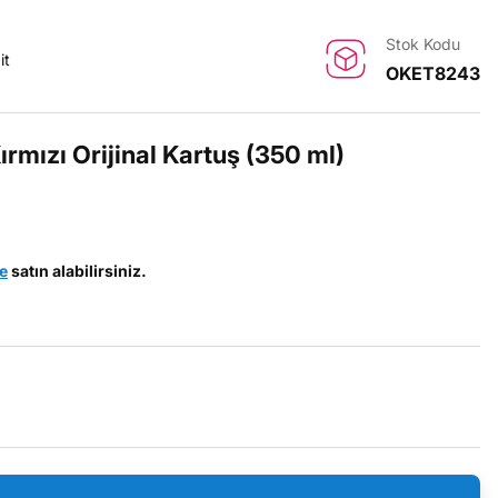
Stok Kodu
it
OKET8243
mızı Orijinal Kartuş (350 ml)
le
satın alabilirsiniz.