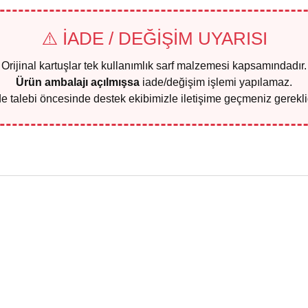
⚠️ İADE / DEĞİŞİM UYARISI
Orijinal kartuşlar tek kullanımlık sarf malzemesi kapsamındadır.
Ürün ambalajı açılmışsa
iade/değişim işlemi yapılamaz.
de talebi öncesinde destek ekibimizle iletişime geçmeniz gereklid
larda yetersiz gördüğünüz noktaları öneri formunu kullanarak tarafımıza il
Bu ürüne ilk yorumu siz yapın!
Yorum Yaz