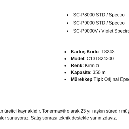
SC-P8000 STD / Spectro
SC-P9000 STD / Spectro
SC-P9000V / Violet Spectr
Kartuş Kodu:
T8243
Model:
C13T824300
Renk:
Kırmızı
Kapasite:
350 ml
Mürekkep Tipi:
Orijinal Ep
üretici kaynaklıdır. Tonermax® olarak 23 yılı aşkın süredir müşte
ünler sunuyoruz. Satış sonrası teknik destekle yanınızdayız.