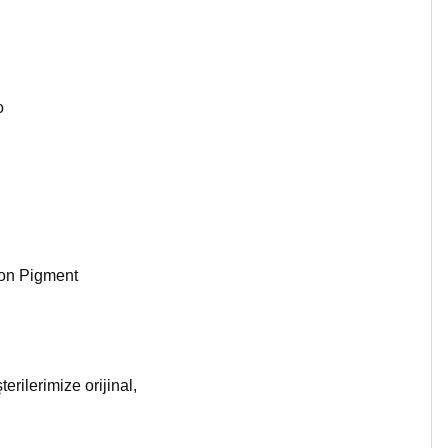
o
son Pigment
rilerimize orijinal,