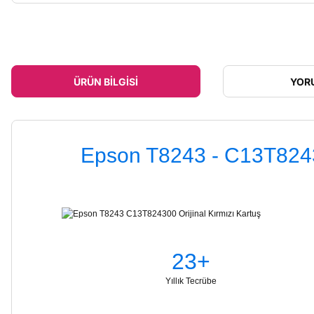
ÜRÜN BILGISI
YOR
Epson T8243 - C13T824300
23+
Yıllık Tecrübe