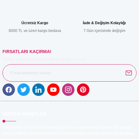
Ürün açıklamasında eksik bilgiler bulunuyor.
Ürün bilgilerinde hatalar bulunuyor.
Ücretsiz Kargo
İade & Değişim Kolaylığı
Ürün fiyatı diğer sitelerden daha pahalı.
8000 TL ve üzeri kargo bedava
7 Gün içerisinde değişim
Bu ürüne benzer farklı alternatifler olmalı.
FIRSATLARI KAÇIRMA!
Güncel kampanyalar ve yenilikleri ilk bilen sen ol.
Gönder
MÜŞTERİ HİZMETLERİ
TonerMAX® 14.000 çeşit ürünle yelpazesi ve operasyonel olarak 160 ülkeye
ürün gönderimi yapan kadrosuyla hizmet vermeye devam etmektedir.
Devamı..