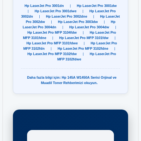
Hp LaserJet Pro 3001dn
|
Hp LaserJet Pro 3001dw
|
Hp LaserJet Pro 3001dwe
|
Hp LaserJet Pro
3002dn
|
Hp LaserJet Pro 3002dne
|
Hp LaserJet
Pro 3002dw
|
Hp LaserJet Pro 3003dw
|
Hp
LaserJet Pro 3004dn
|
Hp LaserJet Pro 3004dw
|
Hp LaserJet Pro MFP 3104fdw
|
Hp LaserJet Pro
MFP 3101fdne
|
Hp LaserJet Pro MFP 3101fdw
|
Hp LaserJet Pro MFP 3101fdwe
|
Hp LaserJet Pro
MFP 3102fdn
|
Hp LaserJet Pro MFP 3102fdne
|
Hp LaserJet Pro MFP 3102fdw
|
Hp LaserJet Pro
MFP 3102fdwe
Daha fazla bilgi için: Hp 145A W1450A Serisi Orjinal ve
Muadil Toner Rehberimizi okuyun.