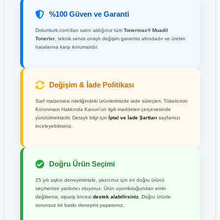
%100 Güven ve Garanti
Dolumturk.com'dan satın aldığınız tüm
Tonermax® Muadil
Tonerler
, teknik servis onaylı değişim garantisi altındadır ve üretim
hatalarına karşı korumalıdır.
Değişim & İade Politikası
Sarf malzemesi niteliğindeki ürünlerimizde iade süreçleri, Tüketicinin
Korunması Hakkında Kanun'un ilgili maddeleri çerçevesinde
yürütülmektedir. Detaylı bilgi için
İptal ve İade Şartları
sayfamızı
inceleyebilirsiniz.
Doğru Ürün Seçimi
25 yılı aşkın deneyimimizle, yazıcınız için en doğru ürünü
seçmenize yardımcı oluyoruz. Ürün uyumluluğundan emin
değilseniz, sipariş öncesi
destek alabilirsiniz
. Doğru ürünle
sorunsuz bir baskı deneyimi yaşarsınız.