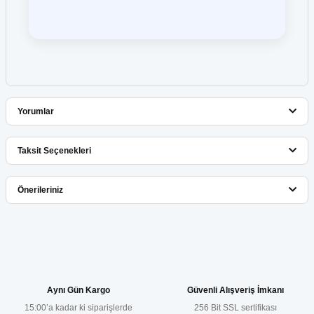
Yorumlar
Taksit Seçenekleri
Bu ürüne ilk yorumu siz yapın!
Önerileriniz
Yorum Yaz
Bu ürünün fiyat bilgisi, resim, ürün açıklamalarında ve diğer
konularda yetersiz gördüğünüz noktaları öneri formunu kullanarak
tarafımıza iletebilirsiniz.
Görüş ve önerileriniz için teşekkür ederiz.
Aynı Gün Kargo
Güvenli Alışveriş İmkanı
15:00’a kadar ki siparişlerde
256 Bit SSL sertifikası
Ürün resmi kalitesiz, bozuk veya görüntülenemiyor.