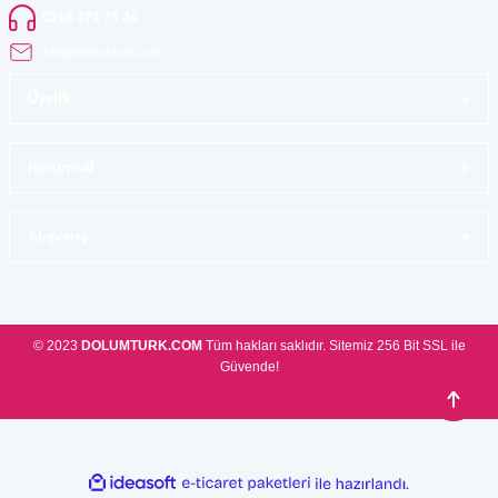
0216 471 73 24
info@dolumturk.com
Üyelik
Kurumsal
Alışveriş
© 2023
DOLUMTURK.COM
Tüm hakları saklıdır. Sitemiz 256 Bit SSL ile
Güvende!
ideasoft
ile
e-