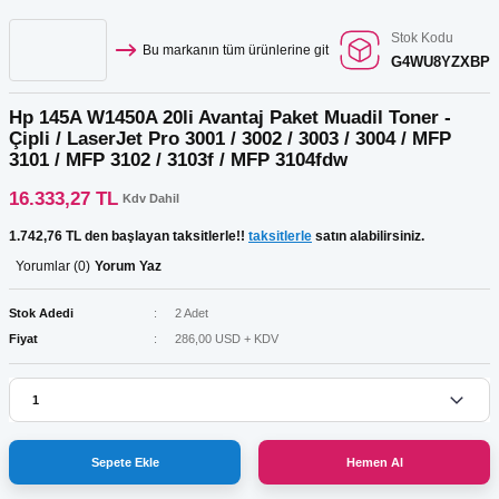
Stok Kodu
Bu markanın tüm ürünlerine git
G4WU8YZXBP
Hp 145A W1450A 20li Avantaj Paket Muadil Toner -
Çipli / LaserJet Pro 3001 / 3002 / 3003 / 3004 / MFP
3101 / MFP 3102 / 3103f / MFP 3104fdw
16.333,27 TL
Kdv Dahil
1.742,76 TL den başlayan taksitlerle!!
taksitlerle
satın alabilirsiniz.
Yorumlar (0)
Yorum Yaz
Stok Adedi
2 Adet
Fiyat
286,00 USD + KDV
Sepete Ekle
Hemen Al