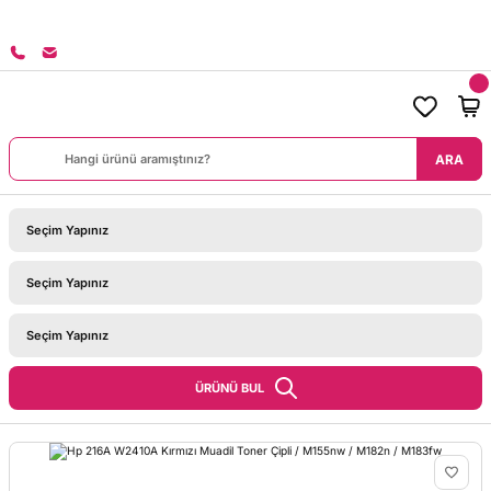
8000 TL ÜZERİ SİPARİŞLERİNİZDE KARGO BEDAVA!
ARA
ÜRÜNÜ BUL