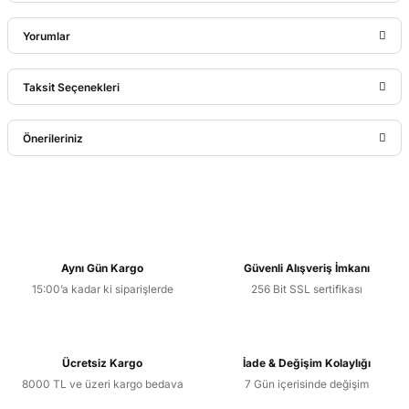
Yorumlar
Taksit Seçenekleri
Bu ürüne ilk yorumu siz yapın!
Önerileriniz
Yorum Yaz
Bu ürünün fiyat bilgisi, resim, ürün açıklamalarında ve diğer
konularda yetersiz gördüğünüz noktaları öneri formunu
kullanarak tarafımıza iletebilirsiniz.
Görüş ve önerileriniz için teşekkür ederiz.
Aynı Gün Kargo
Güvenli Alışveriş İmkanı
15:00’a kadar ki siparişlerde
256 Bit SSL sertifikası
Ürün resmi kalitesiz, bozuk veya görüntülenemiyor.
Ürün açıklamasında eksik bilgiler bulunuyor.
Ürün bilgilerinde hatalar bulunuyor.
Ücretsiz Kargo
İade & Değişim Kolaylığı
Ürün fiyatı diğer sitelerden daha pahalı.
8000 TL ve üzeri kargo bedava
7 Gün içerisinde değişim
Bu ürüne benzer farklı alternatifler olmalı.