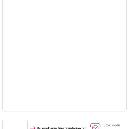
Stok Kodu
Bu markanın tüm ürünlerine git