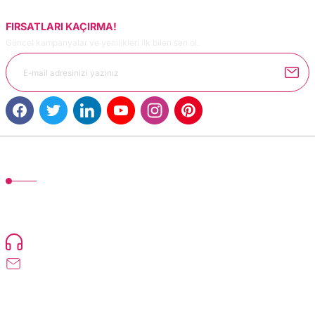
FIRSATLARI KAÇIRMA!
Güncel kampanyalar ve yenilikleri ilk bilen sen ol.
Gönder
MÜŞTERİ HİZMETLERİ
TonerMAX® 14.000 çeşit ürünle yelpazesi ve operasyonel olarak 160 ülkeye
ürün gönderimi yapan kadrosuyla hizmet vermeye devam etmektedir.
Devamı..
0216 471 73 24
info@dolumturk.com
Üyelik