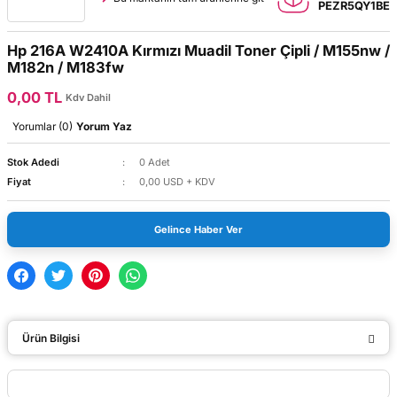
PEZR5QY1BE
Hp 216A W2410A Kırmızı Muadil Toner Çipli / M155nw /
M182n / M183fw
0,00 TL
Kdv Dahil
Yorumlar (0)
Yorum Yaz
Stok Adedi
0 Adet
Fiyat
0,00 USD + KDV
Gelince Haber Ver
Ürün Bilgisi