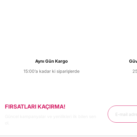
Bu ürünün fiyat bilgisi, resim, ürün açıklamalarında ve diğer konu
Görüş ve önerileriniz için teşekkür ederiz.
Ürün resmi kalitesiz, bozuk veya görüntülenemiyor.
Ürün açıklamasında eksik bilgiler bulunuyor.
Ürün bilgilerinde hatalar bulunuyor.
Ürün fiyatı diğer sitelerden daha pahalı.
Aynı Gün Kargo
Güv
Bu ürüne benzer farklı alternatifler olmalı.
15:00’a kadar ki siparişlerde
25
FIRSATLARI KAÇIRMA!
Güncel kampanyalar ve yenilikleri ilk bilen sen
ol.