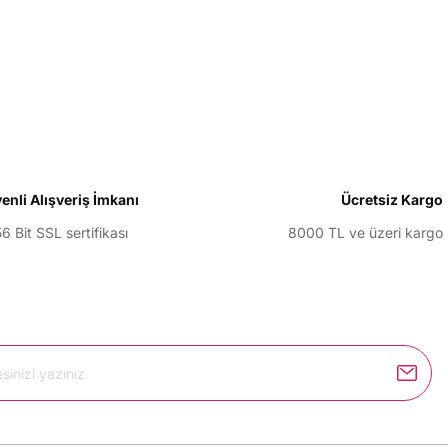
larda yetersiz gördüğünüz noktaları öneri formunu kullanarak tarafımıza il
Bu ürüne ilk yorumu siz yapın!
Yorum Yaz
enli Alışveriş İmkanı
Ücretsiz Kargo
6 Bit SSL sertifikası
8000 TL ve üzeri kargo
Gönder