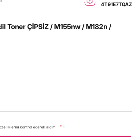
it
4T91E7TQAZ
l Toner ÇİPSİZ / M155nw / M182n /
*
zelliklerini kontrol ederek aldım