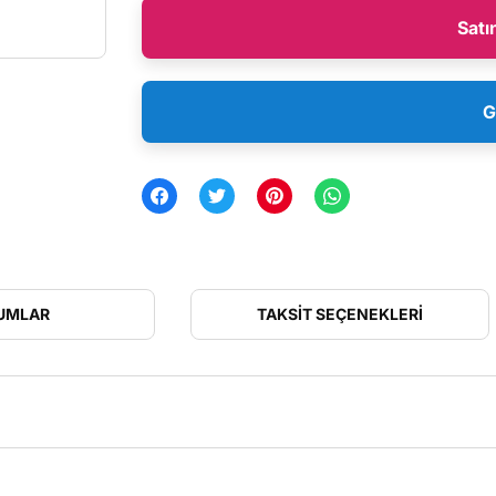
Satı
G
UMLAR
TAKSIT SEÇENEKLERI