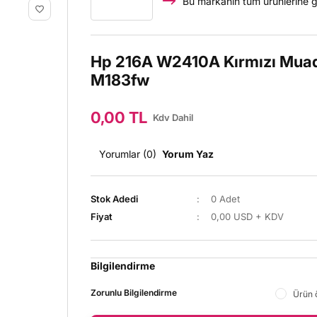
Bu markanın tüm ürünlerine g
Hp 216A W2410A Kırmızı Muadi
M183fw
0,00 TL
Kdv Dahil
Yorumlar (0)
Yorum Yaz
Stok Adedi
0 Adet
Fiyat
0,00 USD + KDV
Bilgilendirme
Zorunlu Bilgilendirme
Ürün ö