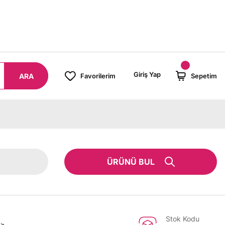
L ÜZERİ SİPARİŞLERİNİZDE KARGO BEDAVA!
Giriş Yap
ARA
Favorilerim
Sepetim
ÜRÜNÜ BUL
Stok Kodu