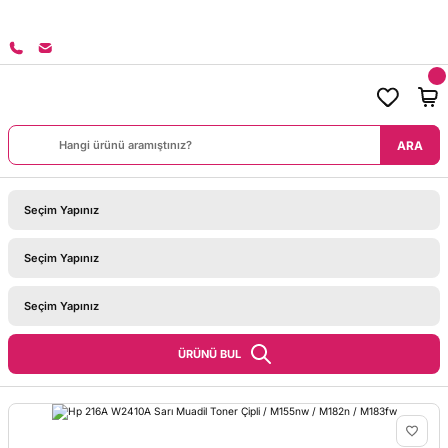
8000 TL ÜZERİ SİPARİŞLERİNİZDE KARGO BEDAVA!
ARA
ÜRÜNÜ BUL