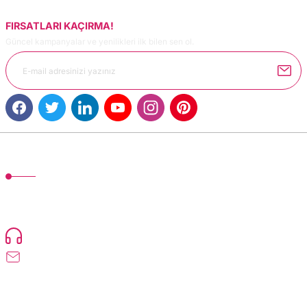
FIRSATLARI KAÇIRMA!
Güncel kampanyalar ve yenilikleri ilk bilen sen ol.
Gönder
MÜŞTERİ HİZMETLERİ
TonerMAX® 14.000 çeşit ürünle yelpazesi ve operasyonel olarak 160 ülkeye
ürün gönderimi yapan kadrosuyla hizmet vermeye devam etmektedir.
Devamı..
0216 471 73 24
info@dolumturk.com
Üyelik