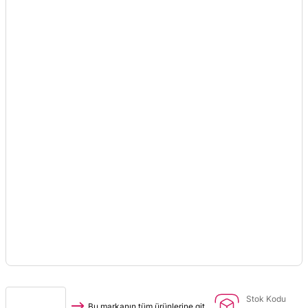
Stok Kodu
Bu markanın tüm ürünlerine git