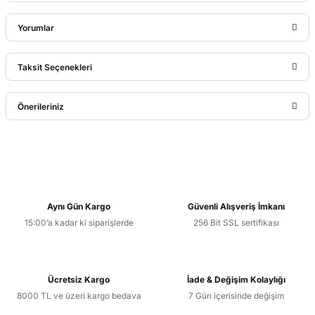
Yorumlar
Taksit Seçenekleri
Bu ürüne ilk yorumu siz yapın!
Önerileriniz
Yorum Yaz
Bu ürünün fiyat bilgisi, resim, ürün açıklamalarında ve diğer
konularda yetersiz gördüğünüz noktaları öneri formunu
kullanarak tarafımıza iletebilirsiniz.
Görüş ve önerileriniz için teşekkür ederiz.
Aynı Gün Kargo
Güvenli Alışveriş İmkanı
15:00’a kadar ki siparişlerde
256 Bit SSL sertifikası
Ürün resmi kalitesiz, bozuk veya görüntülenemiyor.
Ürün açıklamasında eksik bilgiler bulunuyor.
Ürün bilgilerinde hatalar bulunuyor.
Ücretsiz Kargo
İade & Değişim Kolaylığı
Ürün fiyatı diğer sitelerden daha pahalı.
8000 TL ve üzeri kargo bedava
7 Gün içerisinde değişim
Bu ürüne benzer farklı alternatifler olmalı.