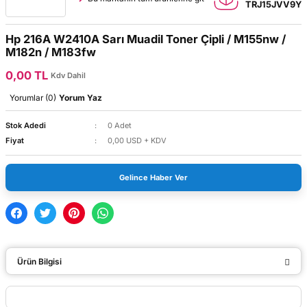
TRJ15JVV9Y
Hp 216A W2410A Sarı Muadil Toner Çipli / M155nw /
M182n / M183fw
0,00 TL
Kdv Dahil
Yorumlar (0)
Yorum Yaz
Stok Adedi
0 Adet
Fiyat
0,00 USD + KDV
Gelince Haber Ver
Ürün Bilgisi