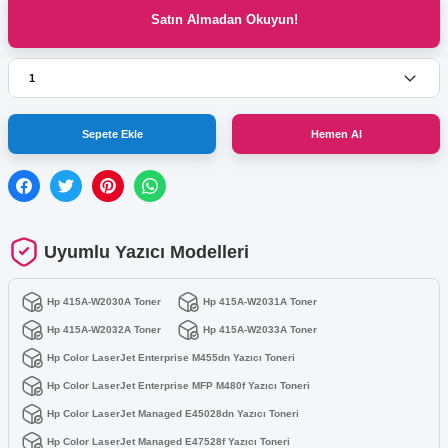
Satın Almadan Okuyun!
Sepete Ekle
Hemen Al
Uyumlu Yazıcı Modelleri
Hp 415A-W2030A Toner
Hp 415A-W2031A Toner
Hp 415A-W2032A Toner
Hp 415A-W2033A Toner
Hp Color LaserJet Enterprise M455dn Yazıcı Toneri
Hp Color LaserJet Enterprise MFP M480f Yazıcı Toneri
Hp Color LaserJet Managed E45028dn Yazıcı Toneri
Hp Color LaserJet Managed E47528f Yazıcı Toneri