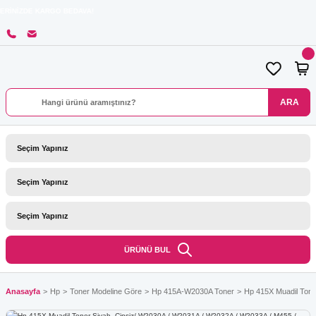
ARGO BEDAVA!
ARA
ÜRÜNÜ BUL
Anasayfa
Hp
Toner Modeline Göre
Hp 415A-W2030A Toner
Hp 415X Muadil Tone