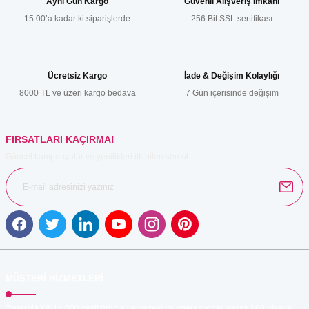
Aynı Gün Kargo
Güvenli Alışveriş İmkanı
15:00’a kadar ki siparişlerde
256 Bit SSL sertifikası
Ürün resmi kalitesiz, bozuk veya görüntülenemiyor.
Ürün açıklamasında eksik bilgiler bulunuyor.
Ürün bilgilerinde hatalar bulunuyor.
Ücretsiz Kargo
İade & Değişim Kolaylığı
Ürün fiyatı diğer sitelerden daha pahalı.
8000 TL ve üzeri kargo bedava
7 Gün içerisinde değişim
Bu ürüne benzer farklı alternatifler olmalı.
FIRSATLARI KAÇIRMA!
Güncel kampanyalar ve yenilikleri ilk bilen sen ol.
Gönder
MÜŞTERİ HİZMETLERİ
TonerMAX® 14.000 çeşit ürünle yelpazesi ve operasyonel olarak 160 ülkeye