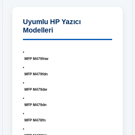
Uyumlu HP Yazıcı
Modelleri
MFP M479fnw
MFP M479fdn
MFP M479dw
MFP M479dn
MFP M478fn