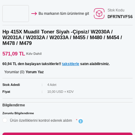
Stok Kodu
Bu markanın tüm ürünlerine git
DFR7NTVFS6
Hp 415X Muadil Toner Siyah -Çipsiz/ W2030A /
W2031A / W2032A / W2033A / M455 / M480 / M454 /
M478 / M479
571,09 TL
Kdv Dahil
60,94 TL den başlayan taksitlerle!!
taksitlerle
satın alabilirsiniz.
Yorumlar (0)
Yorum Yaz
Stok Adedi
4 Adet
Fiyat
10,00 USD + KDV
Bilgilendirme
Zorunlu Bilgilendirme
Ürün özelliklerini kontrol ederek aldım
*