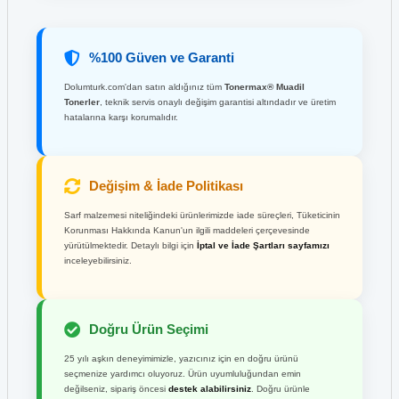
%100 Güven ve Garanti
Dolumturk.com'dan satın aldığınız tüm
Tonermax® Muadil
Tonerler
, teknik servis onaylı değişim garantisi altındadır ve üretim
hatalarına karşı korumalıdır.
Değişim & İade Politikası
Sarf malzemesi niteliğindeki ürünlerimizde iade süreçleri, Tüketicinin
Korunması Hakkında Kanun'un ilgili maddeleri çerçevesinde
yürütülmektedir. Detaylı bilgi için
İptal ve İade Şartları sayfamızı
inceleyebilirsiniz.
Doğru Ürün Seçimi
25 yılı aşkın deneyimimizle, yazıcınız için en doğru ürünü
seçmenize yardımcı oluyoruz. Ürün uyumluluğundan emin
değilseniz, sipariş öncesi
destek alabilirsiniz
. Doğru ürünle