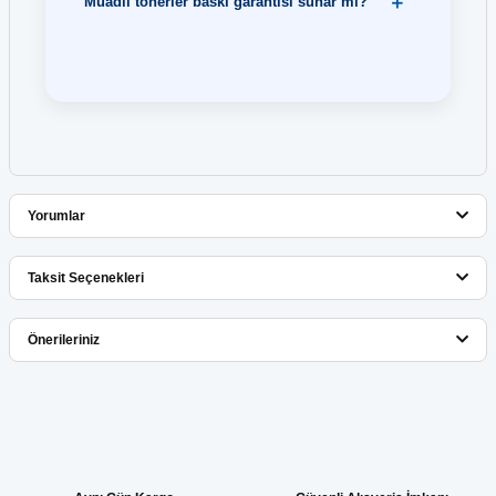
Muadil tonerler baskı garantisi sunar mı?
Yorumlar
Taksit Seçenekleri
Bu ürüne ilk yorumu siz yapın!
Önerileriniz
Yorum Yaz
Bu ürünün fiyat bilgisi, resim, ürün açıklamalarında ve diğer
konularda yetersiz gördüğünüz noktaları öneri formunu kullanarak
tarafımıza iletebilirsiniz.
Görüş ve önerileriniz için teşekkür ederiz.