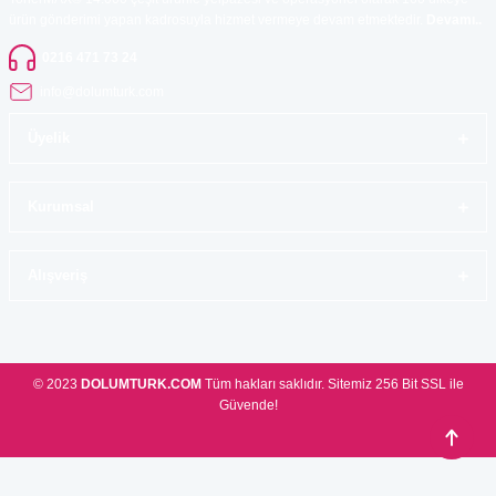
ürün gönderimi yapan kadrosuyla hizmet vermeye devam etmektedir.
Devamı..
0216 471 73 24
info@dolumturk.com
Üyelik
Kurumsal
Alışveriş
© 2023
DOLUMTURK.COM
Tüm hakları saklıdır. Sitemiz 256 Bit SSL ile
Güvende!