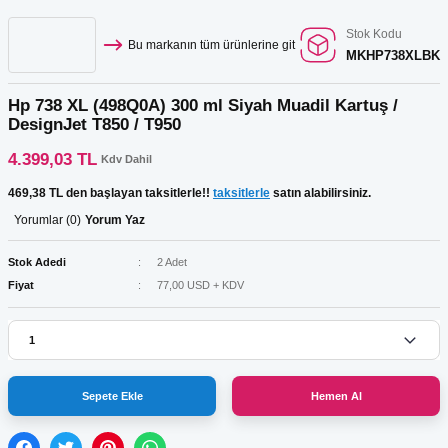
Stok Kodu
Bu markanın tüm ürünlerine git
MKHP738XLBK
Hp 738 XL (498Q0A) 300 ml Siyah Muadil Kartuş /
DesignJet T850 / T950
4.399,03 TL
Kdv Dahil
469,38 TL den başlayan taksitlerle!!
taksitlerle
satın alabilirsiniz.
Yorumlar (0)
Yorum Yaz
Stok Adedi
2 Adet
Fiyat
77,00 USD + KDV
Sepete Ekle
Hemen Al