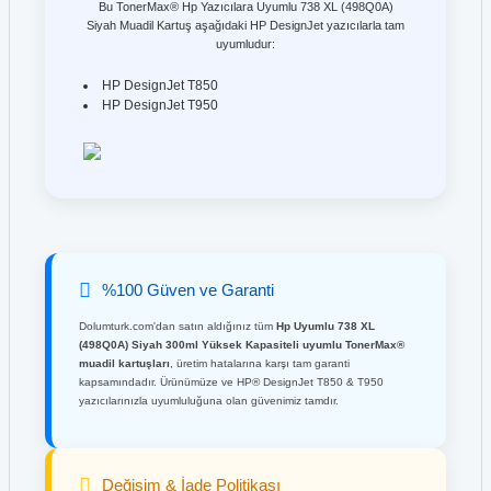
Bu TonerMax® Hp Yazıcılara Uyumlu 738 XL (498Q0A)
Siyah Muadil Kartuş aşağıdaki HP DesignJet yazıcılarla tam
uyumludur:
HP DesignJet T850
HP DesignJet T950
%100 Güven ve Garanti
Dolumturk.com'dan satın aldığınız tüm
Hp Uyumlu 738 XL
(498Q0A) Siyah 300ml Yüksek Kapasiteli uyumlu TonerMax®
muadil kartuşları
, üretim hatalarına karşı tam garanti
kapsamındadır. Ürünümüze ve HP® DesignJet T850 & T950
yazıcılarınızla uyumluluğuna olan güvenimiz tamdır.
Değişim & İade Politikası