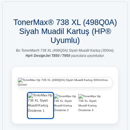
TonerMax® 738 XL (498Q0A)
Siyah Muadil Kartuş (HP®
Uyumlu)
Bu TonerMax® 738 XL (498Q0A) Siyah Muadil Kartuş (300ml),
Hp® DesignJet T850 / T950
yazıcılara uyumludur.