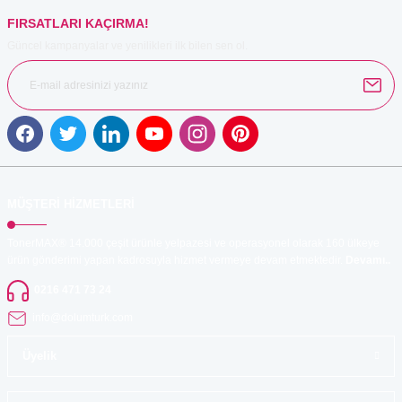
FIRSATLARI KAÇIRMA!
Güncel kampanyalar ve yenilikleri ilk bilen sen ol.
Gönder
MÜŞTERİ HİZMETLERİ
TonerMAX® 14.000 çeşit ürünle yelpazesi ve operasyonel olarak 160 ülkeye
ürün gönderimi yapan kadrosuyla hizmet vermeye devam etmektedir.
Devamı..
0216 471 73 24
info@dolumturk.com
Üyelik