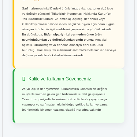
Sarf malzemesi niteliğindeki ürünlerimizde (kartuş, toner vb.) iade
ve değişim süreçleri, Tüketicinin Korunması Hakkında Kanun'un
'tek kullanımlık ürünler' ve 'ambalajı açılmış, denenmiş veya
kullanılmış olması halinde iadesi sağlık ve hijyen açısından uygun
olmayan ürünler' ile ilgili maddeleri çerçevesinde yürütülmektedir.
Bu doğrultuda,
lütfen siparişinizi vermeden önce ürün
uyumluluğundan ve doğruluğundan emin olunuz.
Ambalajı
açılmış, kullanılmış veya deneme amacıyla dahi olsa ürün
bütünlüğü bozulmuş tek kullanımlık sarf malzemelerinin iadesi veya
değişimi yasal olarak kabul edilememektedir.
Kalite ve Kullanım Güvencemiz
25 yılı aşkın deneyimimizle, ürünlerimizin kalitesini siz değerli
müşterilerimizden gelen geri bildirimlerle sürekli geliştiriyoruz.
Yazıcınızın periyodik bakımlarını düzenli olarak yapıyor veya
yaptırıyor ve sarf malzemelerini doğru şekilde kullanıyorsanız,
ürünlerimizle bir sorun yaşama olasılığınız sıfıra yakındır.