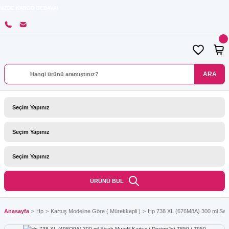
RGO BEDAVA!
ARA
ÜRÜNÜ BUL
Anasayfa
Hp
Kartuş Modeline Göre ( Mürekkepli )
Hp 738 XL (676M8A) 300 ml Sarı