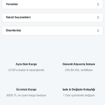
Yorumlar
Taksit Seçenekleri
Bu ürüne ilk yorumu siz yapın!
Önerileriniz
Yorum Yaz
Bu ürünün fiyat bilgisi, resim, ürün açıklamalarında ve diğer
konularda yetersiz gördüğünüz noktaları öneri formunu kullanarak
tarafımıza iletebilirsiniz.
Görüş ve önerileriniz için teşekkür ederiz.
Aynı Gün Kargo
Güvenli Alışveriş İmkanı
15:00’a kadar ki siparişlerde
256 Bit SSL sertifikası
Ürün resmi kalitesiz, bozuk veya görüntülenemiyor.
Ürün açıklamasında eksik bilgiler bulunuyor.
Ürün bilgilerinde hatalar bulunuyor.
Ücretsiz Kargo
İade & Değişim Kolaylığı
Ürün fiyatı diğer sitelerden daha pahalı.
8000 TL ve üzeri kargo bedava
7 Gün içerisinde değişim
Bu ürüne benzer farklı alternatifler olmalı.