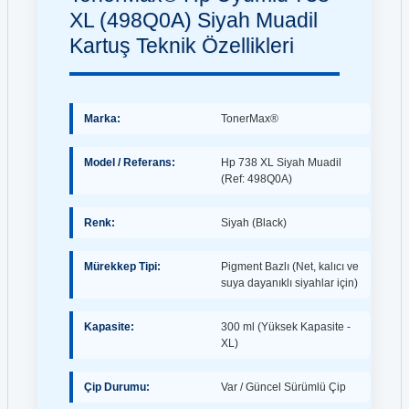
XL (498Q0A) Siyah Muadil
Kartuş Teknik Özellikleri
Marka:
TonerMax®
Model / Referans:
Hp 738 XL Siyah Muadil
(Ref: 498Q0A)
Renk:
Siyah (Black)
Mürekkep Tipi:
Pigment Bazlı (Net, kalıcı ve
suya dayanıklı siyahlar için)
Kapasite:
300 ml (Yüksek Kapasite -
XL)
Çip Durumu:
Var / Güncel Sürümlü Çip