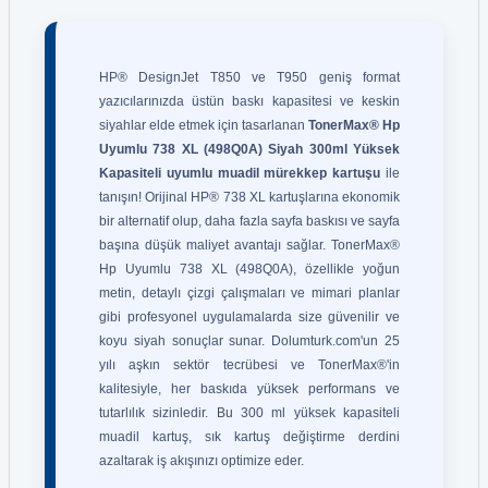
HP® DesignJet T850 ve T950 geniş format
yazıcılarınızda üstün baskı kapasitesi ve keskin
siyahlar elde etmek için tasarlanan
TonerMax® Hp
Uyumlu 738 XL (498Q0A) Siyah 300ml Yüksek
Kapasiteli uyumlu muadil mürekkep kartuşu
ile
tanışın! Orijinal HP® 738 XL kartuşlarına ekonomik
bir alternatif olup, daha fazla sayfa baskısı ve sayfa
başına düşük maliyet avantajı sağlar. TonerMax®
Hp Uyumlu 738 XL (498Q0A), özellikle yoğun
metin, detaylı çizgi çalışmaları ve mimari planlar
gibi profesyonel uygulamalarda size güvenilir ve
koyu siyah sonuçlar sunar. Dolumturk.com'un 25
yılı aşkın sektör tecrübesi ve TonerMax®'in
kalitesiyle, her baskıda yüksek performans ve
tutarlılık sizinledir. Bu 300 ml yüksek kapasiteli
muadil kartuş, sık kartuş değiştirme derdini
azaltarak iş akışınızı optimize eder.