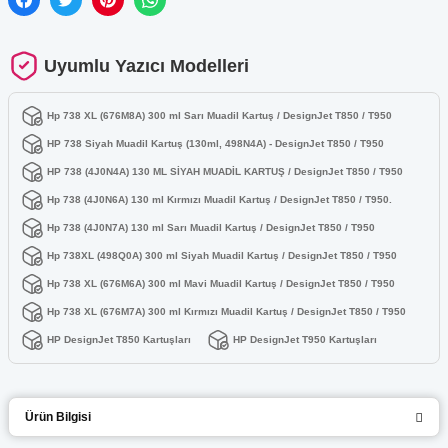
Uyumlu Yazıcı Modelleri
Hp 738 XL (676M8A) 300 ml Sarı Muadil Kartuş / DesignJet T850 / T950
HP 738 Siyah Muadil Kartuş (130ml, 498N4A) - DesignJet T850 / T950
HP 738 (4J0N4A) 130 ML SİYAH MUADİL KARTUŞ / DesignJet T850 / T950
Hp 738 (4J0N6A) 130 ml Kırmızı Muadil Kartuş / DesignJet T850 / T950.
Hp 738 (4J0N7A) 130 ml Sarı Muadil Kartuş / DesignJet T850 / T950
Hp 738XL (498Q0A) 300 ml Siyah Muadil Kartuş / DesignJet T850 / T950
Hp 738 XL (676M6A) 300 ml Mavi Muadil Kartuş / DesignJet T850 / T950
Hp 738 XL (676M7A) 300 ml Kırmızı Muadil Kartuş / DesignJet T850 / T950
HP DesignJet T850 Kartuşları
HP DesignJet T950 Kartuşları
Ürün Bilgisi