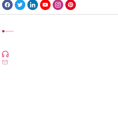
MÜŞTERİ HİZMETLERİ
TonerMAX® 14.000 çeşit ürünle yelpazesi ve operasyonel olarak 160 ülkeye
ürün gönderimi yapan kadrosuyla hizmet vermeye devam etmektedir.
Devamı..
0216 471 73 24
info@dolumturk.com
Üyelik
Kurumsal
Alışveriş