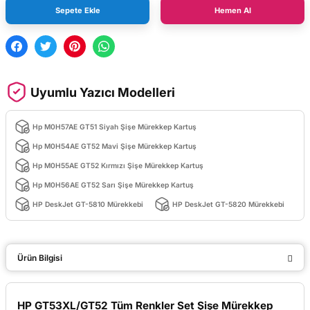
Sepete Ekle
Hemen Al
Uyumlu Yazıcı Modelleri
Hp M0H57AE GT51 Siyah Şişe Mürekkep Kartuş
Hp M0H54AE GT52 Mavi Şişe Mürekkep Kartuş
Hp M0H55AE GT52 Kırmızı Şişe Mürekkep Kartuş
Hp M0H56AE GT52 Sarı Şişe Mürekkep Kartuş
HP DeskJet GT-5810 Mürekkebi
HP DeskJet GT-5820 Mürekkebi
Ürün Bilgisi
HP GT53XL/GT52 Tüm Renkler Set Şişe Mürekkep