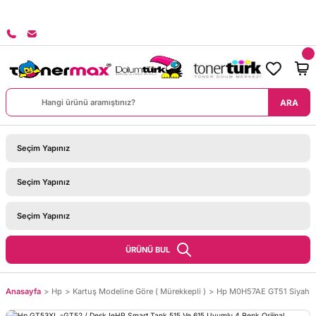
8000 TL ÜZERİ SİPARİŞLERİNİZDE KARGO BEDAVA!
ARA
ÜRÜNÜ BUL
Anasayfa
Hp
Kartuş Modeline Göre ( Mürekkepli )
Hp M0H57AE GT51 Siyah Ş