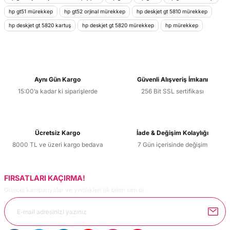
kullanarak tarafımıza iletebilirsiniz.
hp gt51 mürekkep
hp gt52 orjinal mürekkep
hp deskjet gt 5810 mürekkep
Görüş ve önerileriniz için teşekkür ederiz.
hp deskjet gt 5820 kartuş
hp deskjet gt 5820 mürekkep
hp mürekkep
Ürün resmi kalitesiz, bozuk veya görüntülenemiyor.
Ürün açıklamasında eksik bilgiler bulunuyor.
Ürün bilgilerinde hatalar bulunuyor.
Aynı Gün Kargo
Güvenli Alışveriş İmkanı
Ürün fiyatı diğer sitelerden daha pahalı.
15:00’a kadar ki siparişlerde
256 Bit SSL sertifikası
Bu ürüne benzer farklı alternatifler olmalı.
Ücretsiz Kargo
İade & Değişim Kolaylığı
8000 TL ve üzeri kargo bedava
7 Gün içerisinde değişim
Gönder
FIRSATLARI KAÇIRMA!
Güncel kampanyalar ve yenilikleri ilk bilen sen ol.