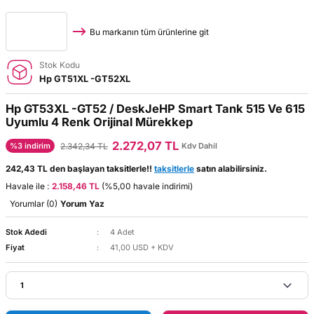
Bu markanın tüm ürünlerine git
Stok Kodu
Hp GT51XL -GT52XL
Hp GT53XL -GT52 / DeskJeHP Smart Tank 515 Ve 615
Uyumlu 4 Renk Orijinal Mürekkep
2.272,07 TL
2.342,34 TL
%3 indirim
Kdv Dahil
242,43 TL den başlayan taksitlerle!!
taksitlerle
satın alabilirsiniz.
Havale ile :
2.158,46 TL
(%5,00 havale indirimi)
Yorumlar (0)
Yorum Yaz
Stok Adedi
4 Adet
Fiyat
41,00 USD + KDV