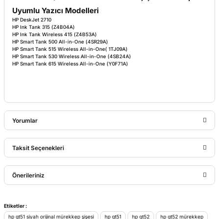
Uyumlu Yazıcı Modelleri
HP DeskJet 2710
HP Ink Tank 315 (Z4B04A)
HP Ink Tank Wireless 415 (Z4B53A)
HP Smart Tank 500 All-in-One (4SR29A)
HP Smart Tank 515 Wireless All-in-One( 1TJ09A)
HP Smart Tank 530 Wireless All-in-One (4SB24A)
HP Smart Tank 615 Wireless All-in-One (Y0F71A)
Yorumlar
Taksit Seçenekleri
Bu ürüne ilk yorumu siz yapın!
Önerileriniz
Yorum Yaz
Bu ürünün fiyat bilgisi, resim, ürün açıklamalarında ve diğer
Etiketler :
konularda yetersiz gördüğünüz noktaları öneri formunu
hp gt51 siyah orijinal mürekkep şişesi
hp gt51
hp gt52
hp gt52 mürekkep