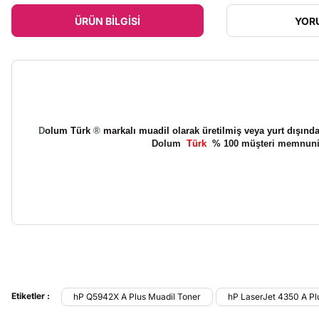
ÜRÜN BILGISI
YOR
D
olum Türk
®
markalı muadil olarak üretilmiş veya yurt dışından
Dolum
Türk
% 100 müşteri memnuniye
Bu ürünün fiyat bilgisi, resim, ürün açıklamalarında ve diğer konu
Görüş ve önerileriniz için teşekkür ederiz.
Etiketler :
hP Q5942X A Plus Muadil Toner
hP LaserJet 4350 A Pl