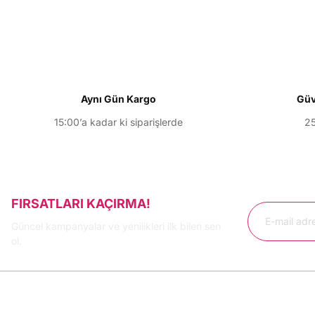
Ürün resmi kalitesiz, bozuk veya görüntülenemiyor.
Ürün açıklamasında eksik bilgiler bulunuyor.
Ürün bilgilerinde hatalar bulunuyor.
Ürün fiyatı diğer sitelerden daha pahalı.
Bu ürüne benzer farklı alternatifler olmalı.
Aynı Gün Kargo
Güv
15:00’a kadar ki siparişlerde
25
FIRSATLARI KAÇIRMA!
Güncel kampanyalar ve yenilikleri ilk bilen sen
ol.