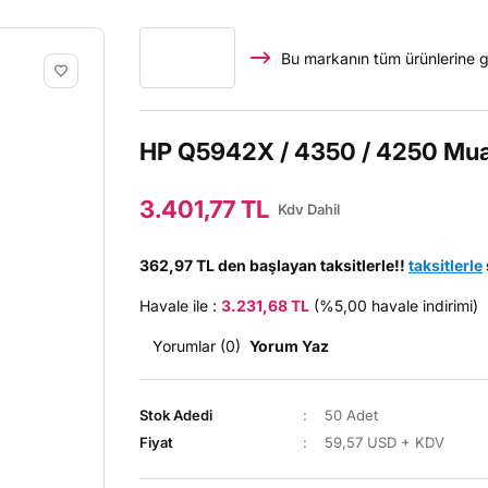
Bu markanın tüm ürünlerine g
HP Q5942X / 4350 / 4250 Muad
3.401,77 TL
Kdv Dahil
362,97 TL den başlayan taksitlerle!!
taksitlerle
Havale ile :
3.231,68 TL
(%5,00 havale indirimi)
Yorumlar (0)
Yorum Yaz
Stok Adedi
50 Adet
Fiyat
59,57 USD + KDV