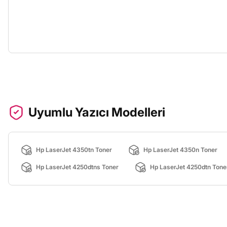
Uyumlu Yazıcı Modelleri
Hp LaserJet 4350tn Toner
Hp LaserJet 4350n Toner
Hp LaserJet 4250dtns Toner
Hp LaserJet 4250dtn Tone