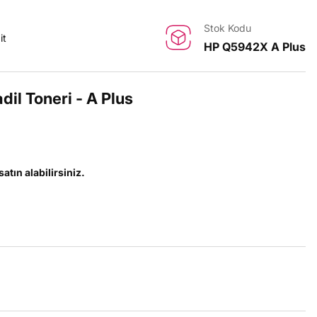
Stok Kodu
it
HP Q5942X A Plus
il Toneri - A Plus
satın alabilirsiniz.