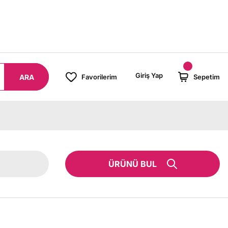
000 TL ÜZERİ SİPARİŞLERİNİZDE KARGO BEDAVA!
Giriş Yap
ARA
Favorilerim
Sepetim
ÜRÜNÜ BUL