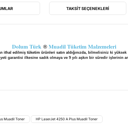
UMLAR
TAKSIT SEÇENEKLERI
Dolum Türk
Muadil Tüketim Malzemeleri
®
 ithal edilmiş tüketim ürünleri satın aldığınızda,
bilmelisiniz ki yüksek
ti garantisi ilkesine sadık olmaya ve 9 yılı aşkın bir süredir işlerini
larda yetersiz gördüğünüz noktaları öneri formunu kullanarak tarafımıza il
us Muadil Toner
HP LaserJet 4250 A Plus Muadil Toner
Bu ürüne ilk yorumu siz yapın!