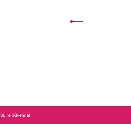
Kurumsal
İletişim
İletişim Formu
um
Havale Bildirim Formu
Kargo Takibi
SSL ile Güvende!