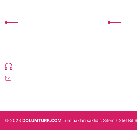
MÜŞTERİ HİZMETLERİ
Üyelik
TonerMAX® 14.000 çeşit ürünle yelpazesi ve
Yeni Üyelik
operasyonel olarak 160 ülkeye ürün gönderimi
Üye Girişi
yapan kadrosuyla hizmet vermeye devam
etmektedir.
Devamı..
Şifremi Unutt
0216 471 73 24
info@dolumturk.com
© 2023
DOLUMTURK.COM
Tüm hakları saklıdır. Sitemiz 256 Bit 