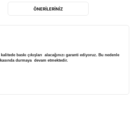
ÖNERILERINIZ
 kalitede baskı çıkışları alacağınızı garanti ediyoruz. Bu nedenle
n arkasında durmaya devam etmektedir.
etebilirsiniz.