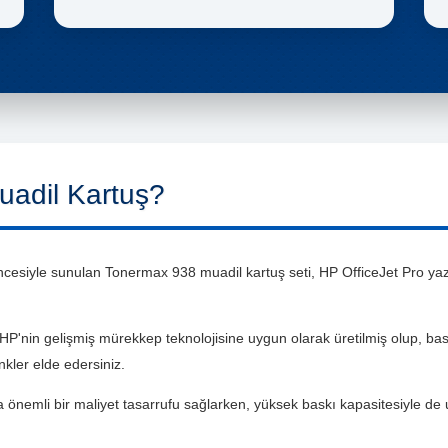
adil Kartuş?
esiyle sunulan Tonermax 938 muadil kartuş seti, HP OfficeJet Pro yazıc
 HP'nin gelişmiş mürekkep teknolojisine uygun olarak üretilmiş olup, ba
nkler elde edersiniz.
la önemli bir maliyet tasarrufu sağlarken, yüksek baskı kapasitesiyle de