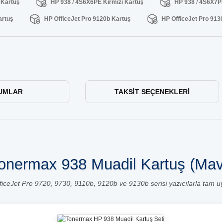
 Kartuş
HP 938 / 4S6X6PE Kırmızı Kartuş
HP 938 / 4S6X7P
artuş
HP OfficeJet Pro 9120b Kartuş
HP OfficeJet Pro 913
UMLAR
TAKSIT SEÇENEKLERI
onermax 938 Muadil Kartuş (Mav
ficeJet Pro 9720, 9730, 9110b, 9120b ve 9130b serisi yazıcılarla tam u