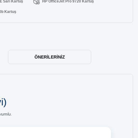
E Sarı Kartuş
HP OfficeJet Pro 9720 Kartuş
0b Kartuş
ÖNERILERINIZ
i)
yumlu.