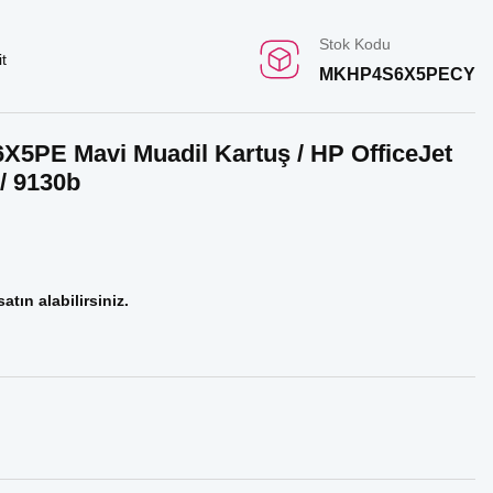
Stok Kodu
t
MKHP4S6X5PECY
X5PE Mavi Muadil Kartuş / HP OfficeJet
 / 9130b
atın alabilirsiniz.