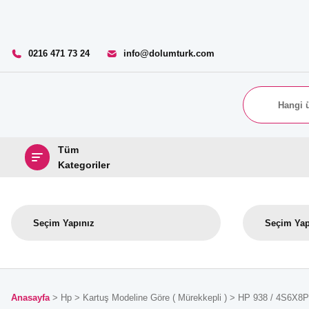
0216 471 73 24
info@dolumturk.com
Tüm
Kategoriler
Anasayfa
Hp
Kartuş Modeline Göre ( Mürekkepli )
HP 938 / 4S6X8P