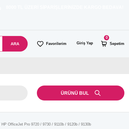
Rİ SİPARİŞLERİNİZDE KARGO BEDAVA!
0
Giriş Yap
ARA
Favorilerim
Sepetim
ÜRÜNÜ BUL
P OfficeJet Pro 9720 / 9730 / 9110b / 9120b / 9130b