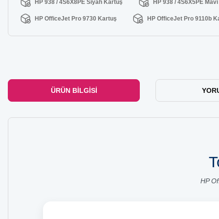
HP 938 / 4S6X8PE Siyah Kartuş
HP 938 / 4S6X5PE Mavi
HP OfficeJet Pro 9730 Kartuş
HP OfficeJet Pro 9110b K
ÜRÜN BILGISI
YOR
T
HP Of