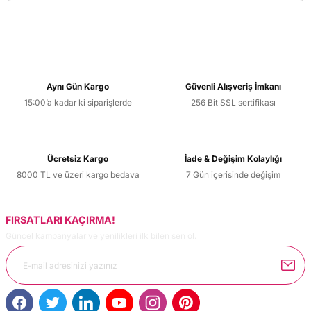
Yorum Yaz
Bu ürünün fiyat bilgisi, resim, ürün açıklamalarında ve diğer
konularda yetersiz gördüğünüz noktaları öneri formunu
kullanarak tarafımıza iletebilirsiniz.
Görüş ve önerileriniz için teşekkür ederiz.
Aynı Gün Kargo
Güvenli Alışveriş İmkanı
15:00’a kadar ki siparişlerde
256 Bit SSL sertifikası
Ürün resmi kalitesiz, bozuk veya görüntülenemiyor.
Ürün açıklamasında eksik bilgiler bulunuyor.
Ürün bilgilerinde hatalar bulunuyor.
Ücretsiz Kargo
İade & Değişim Kolaylığı
Ürün fiyatı diğer sitelerden daha pahalı.
8000 TL ve üzeri kargo bedava
7 Gün içerisinde değişim
Bu ürüne benzer farklı alternatifler olmalı.
FIRSATLARI KAÇIRMA!
Güncel kampanyalar ve yenilikleri ilk bilen sen ol.
Gönder