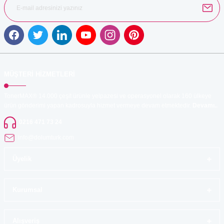
Gönder
MÜŞTERİ HİZMETLERİ
TonerMAX® 14.000 çeşit ürünle yelpazesi ve operasyonel olarak 160 ülkeye
ürün gönderimi yapan kadrosuyla hizmet vermeye devam etmektedir.
Devamı..
0216 471 73 24
info@dolumturk.com
Üyelik
Kurumsal
Alışveriş