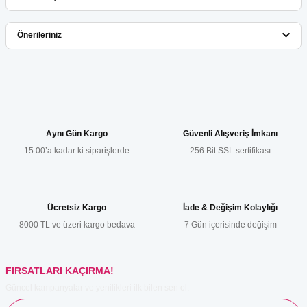
Bu ürüne ilk yorumu siz yapın!
Önerileriniz
Yorum Yaz
Bu ürünün fiyat bilgisi, resim, ürün açıklamalarında ve diğer
konularda yetersiz gördüğünüz noktaları öneri formunu kullanarak
tarafımıza iletebilirsiniz.
Görüş ve önerileriniz için teşekkür ederiz.
Aynı Gün Kargo
Güvenli Alışveriş İmkanı
15:00’a kadar ki siparişlerde
256 Bit SSL sertifikası
Ürün resmi kalitesiz, bozuk veya görüntülenemiyor.
Ürün açıklamasında eksik bilgiler bulunuyor.
Ürün bilgilerinde hatalar bulunuyor.
Ücretsiz Kargo
İade & Değişim Kolaylığı
Ürün fiyatı diğer sitelerden daha pahalı.
8000 TL ve üzeri kargo bedava
7 Gün içerisinde değişim
Bu ürüne benzer farklı alternatifler olmalı.
FIRSATLARI KAÇIRMA!
Güncel kampanyalar ve yenilikleri ilk bilen sen ol.