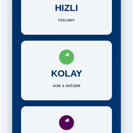
HIZLI
TESLİMAT
KOLAY
İADE & DEĞİŞİM