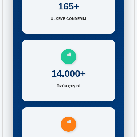
165+
ÜLKEYE GÖNDERİM
14.000+
ÜRÜN ÇEŞİDİ