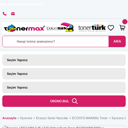
ZDE KARGO BEDAVA!
ARA
ÜRÜNÜ BUL
Anasayfa
Kyocera
Ecosys Serisi Yazıcılar
ECOSYS MA4000x Toner
Kyocera 1