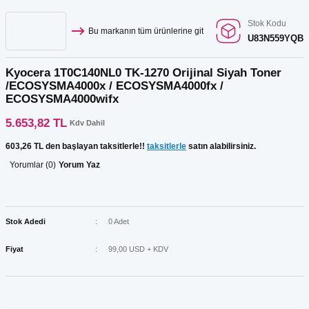
Stok Kodu
Bu markanın tüm ürünlerine git
U83N559YQB
Kyocera 1T0C140NL0 TK-1270 Orijinal Siyah Toner
/ECOSYSMA4000x / ECOSYSMA4000fx /
ECOSYSMA4000wifx
5.653,82 TL
Kdv Dahil
603,26 TL den başlayan taksitlerle!!
taksitlerle
satın alabilirsiniz.
Yorumlar (0)
Yorum Yaz
Stok Adedi
0 Adet
Fiyat
99,00 USD + KDV