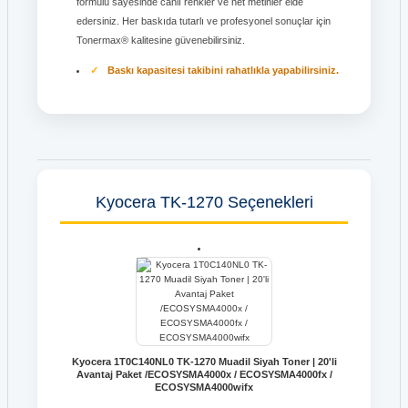
formülü sayesinde canlı renkler ve net metinler elde
edersiniz. Her baskıda tutarlı ve profesyonel sonuçlar için
Tonermax® kalitesine güvenebilirsiniz.
Baskı kapasitesi takibini rahatlıkla yapabilirsiniz.
Kyocera TK-1270 Seçenekleri
Kyocera 1T0C140NL0 TK-1270 Muadil Siyah Toner | 20'li
Avantaj Paket /ECOSYSMA4000x / ECOSYSMA4000fx /
ECOSYSMA4000wifx