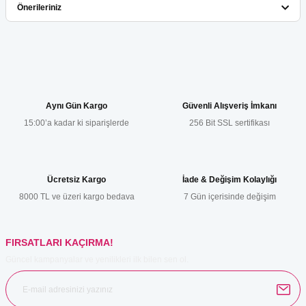
Önerileriniz
Yorum Yaz
Bu ürünün fiyat bilgisi, resim, ürün açıklamalarında ve diğer
konularda yetersiz gördüğünüz noktaları öneri formunu kullanarak
tarafımıza iletebilirsiniz.
Görüş ve önerileriniz için teşekkür ederiz.
Aynı Gün Kargo
Güvenli Alışveriş İmkanı
15:00’a kadar ki siparişlerde
256 Bit SSL sertifikası
Ürün resmi kalitesiz, bozuk veya görüntülenemiyor.
Ürün açıklamasında eksik bilgiler bulunuyor.
Ürün bilgilerinde hatalar bulunuyor.
Ücretsiz Kargo
İade & Değişim Kolaylığı
Ürün fiyatı diğer sitelerden daha pahalı.
8000 TL ve üzeri kargo bedava
7 Gün içerisinde değişim
Bu ürüne benzer farklı alternatifler olmalı.
FIRSATLARI KAÇIRMA!
Güncel kampanyalar ve yenilikleri ilk bilen sen ol.
Gönder