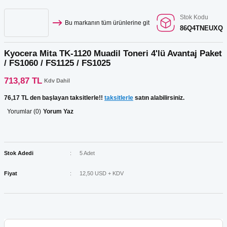
Stok Kodu
Bu markanın tüm ürünlerine git
86Q4TNEUXQ
Kyocera Mita TK-1120 Muadil Toneri 4'lü Avantaj Paket
/ FS1060 / FS1125 / FS1025
713,87 TL
Kdv Dahil
76,17 TL den başlayan taksitlerle!!
taksitlerle
satın alabilirsiniz.
Yorumlar (0)
Yorum Yaz
Stok Adedi
5 Adet
Fiyat
12,50 USD + KDV