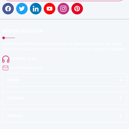
MÜŞTERİ HİZMETLERİ
TonerMAX® 14.000 çeşit ürünle yelpazesi ve operasyonel olarak 160 ülkeye
ürün gönderimi yapan kadrosuyla hizmet vermeye devam etmektedir.
Devamı..
0216 471 73 24
info@dolumturk.com
Üyelik
Kurumsal
Alışveriş