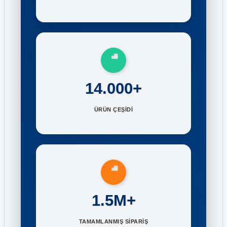
14.000+
ÜRÜN ÇEŞİDİ
1.5M+
TAMAMLANMIŞ SİPARİŞ