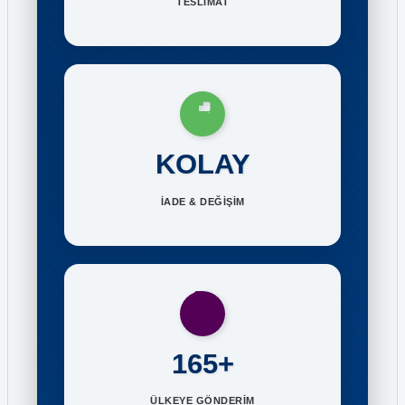
TESLİMAT
KOLAY
İADE & DEĞİŞİM
165+
ÜLKEYE GÖNDERİM