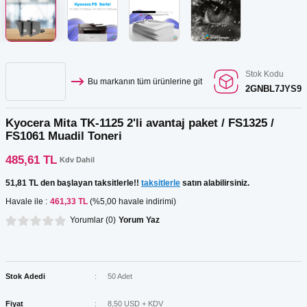
Kartuş Listesi
r
ar
GRAF Kartuş Listesi
ar
Stok Kodu
Bu markanın tüm ürünlerine git
2GNBL7JYS9
Kartuş Listesi
ar
Kyocera Mita TK-1125 2'li avantaj paket / FS1325 /
 Tonerler
FS1061 Muadil Toneri
485,61 TL
Kdv Dahil
51,81 TL den başlayan taksitlerle!!
taksitlerle
satın alabilirsiniz.
ar
Havale ile :
461,33 TL
(%5,00 havale indirimi)
Yorumlar (0)
Yorum Yaz
Stok Adedi
50 Adet
Fiyat
8,50 USD + KDV