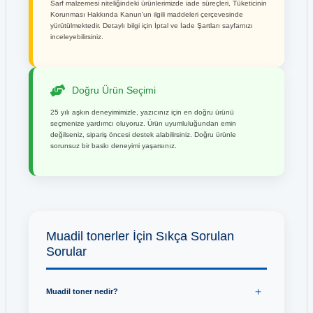
Sarf malzemesi niteliğindeki ürünlerimizde iade süreçleri, Tüketicinin
Korunması Hakkında Kanun'un ilgili maddeleri çerçevesinde
yürütülmektedir. Detaylı bilgi için İptal ve İade Şartları sayfamızı
inceleyebilirsiniz.
Doğru Ürün Seçimi
25 yılı aşkın deneyimimizle, yazıcınız için en doğru ürünü
seçmenize yardımcı oluyoruz. Ürün uyumluluğundan emin
değilseniz, sipariş öncesi destek alabilirsiniz. Doğru ürünle
sorunsuz bir baskı deneyimi yaşarsınız.
Muadil tonerler İçin Sıkça Sorulan
Sorular
Muadil toner nedir?