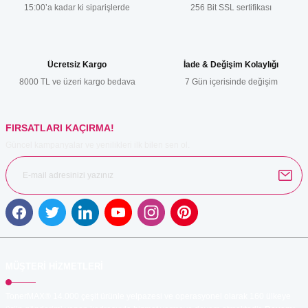
15:00’a kadar ki siparişlerde
256 Bit SSL sertifikası
Ücretsiz Kargo
İade & Değişim Kolaylığı
8000 TL ve üzeri kargo bedava
7 Gün içerisinde değişim
Gönder
FIRSATLARI KAÇIRMA!
Güncel kampanyalar ve yenilikleri ilk bilen sen ol.
MÜŞTERİ HİZMETLERİ
TonerMAX® 14.000 çeşit ürünle yelpazesi ve operasyonel olarak 160 ülkeye