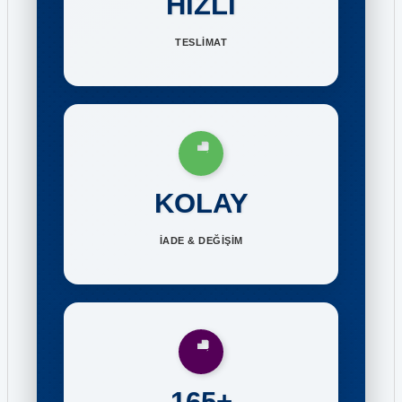
HIZLI
TESLİMAT
KOLAY
İADE & DEĞİŞİM
165+