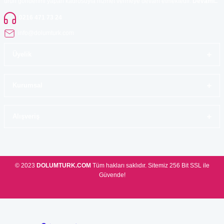
ürün gönderimi yapan kadrosuyla hizmet vermeye devam etmektedir.
Devamı..
0216 471 73 24
info@dolumturk.com
Üyelik
Kurumsal
Alışveriş
© 2023
DOLUMTURK.COM
Tüm hakları saklıdır. Sitemiz 256 Bit SSL ile
Güvende!