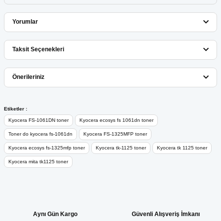
Yorumlar
Taksit Seçenekleri
Bu ürüne ilk yorumu siz yapın!
Önerileriniz
Yorum Yaz
Bu ürünün fiyat bilgisi, resim, ürün açıklamalarında ve diğer
Etiketler :
konularda yetersiz gördüğünüz noktaları öneri formunu kullanarak
Kyocera FS-1061DN toner
Kyocera ecosys fs 1061dn toner
tarafımıza iletebilirsiniz.
Toner do kyocera fs-1061dn
Kyocera FS-1325MFP toner
Görüş ve önerileriniz için teşekkür ederiz.
Kyocera ecosys fs-1325mfp toner
Kyocera tk-1125 toner
Kyocera tk 1125 toner
Kyocera mita tk1125 toner
Ürün resmi kalitesiz, bozuk veya görüntülenemiyor.
Ürün açıklamasında eksik bilgiler bulunuyor.
Ürün bilgilerinde hatalar bulunuyor.
Ürün fiyatı diğer sitelerden daha pahalı.
Aynı Gün Kargo
Güvenli Alışveriş İmkanı
Bu ürüne benzer farklı alternatifler olmalı.